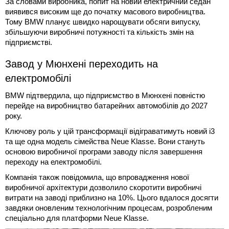
За словами виробника, попит на новий електричний седан
виявився високим ще до початку масового виробництва.
Тому BMW планує швидко нарощувати обсяги випуску,
збільшуючи виробничі потужності та кількість змін на
підприємстві.
Завод у Мюнхені переходить на
електромобілі
BMW підтвердила, що підприємство в Мюнхені повністю
перейде на виробництво батарейних автомобілів до 2027
року.
Ключову роль у цій трансформації відіграватимуть новий i3
та ще одна модель сімейства Neue Klasse. Вони стануть
основою виробничої програми заводу після завершення
переходу на електромобілі.
Компанія також повідомила, що впровадження нової
виробничої архітектури дозволило скоротити виробничі
витрати на заводі приблизно на 10%. Цього вдалося досягти
завдяки оновленим технологічним процесам, розробленим
спеціально для платформи Neue Klasse.