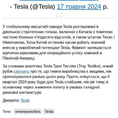
- Tesla (@Tesla)
17 травня 2024
р.
У глобальному масштабі заводи Tesla розташовані в
декількох стратегічних точках, включно з Китаєм з помітною
часткою близько п'ятдесяти відсотків, а також штатом Техас і
Німеччиною. Хоча Китай останнім часом робить значний
внесок у виробничий потенціал Tesla, Фрімонт залишається
критично важливим для операційного успіху компанії в
Північній Америці.
За словами аналітика Tesla Троя Тесліке (Troy Teslike), новий
рубіж
свідчить
про те, що темпи виробництва є вищими, ніж
прогнозувалося раніше цього року. Проте, очікується, що II
квартал 2024 року буде для Tesla слабшим, ніж рік тому, в
основному через зниження попиту в умовах складної
ринкової кон'юнктури.
Джерело:
Tesla
Теги:
електромобіль
Tesla