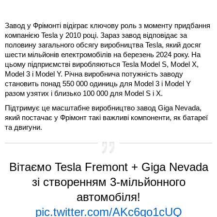
Завод у Фрімонті відіграє ключову роль з моменту придбання
компанією Tesla у 2010 році. Зараз завод відповідає за
половину загального обсягу виробництва Tesla, який досяг
шести мільйонів електромобілів на березень 2024 року. На
цьому підприємстві виробляються Tesla Model S, Model X,
Model 3 і Model Y. Річна виробнича потужність заводу
становить понад 550 000 одиниць для Model 3 і Model Y
разом узятих і близько 100 000 для Model S і X.
Підтримує це масштабне виробництво завод Giga Nevada,
який постачає у Фрімонт такі важливі компоненти, як батареї
та двигуни.
Вітаємо Tesla Fremont + Giga Nevada
зі створенням 3-мільйонного
автомобіля!
pic.twitter.com/AKc6qo1cUQ