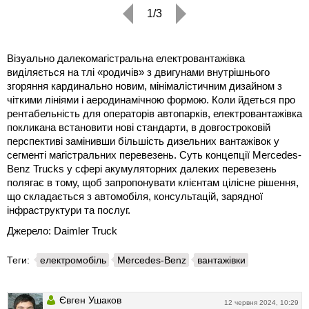
1/3
Візуально далекомагістральна електровантажівка
виділяється на тлі «родичів» з двигунами внутрішнього
згоряння кардинально новим, мінімалістичним дизайном з
чіткими лініями і аеродинамічною формою. Коли йдеться про
рентабельність для операторів автопарків, електровантажівка
покликана встановити нові стандарти, в довгостроковій
перспективі замінивши більшість дизельних вантажівок у
сегменті магістральних перевезень. Суть концепції Mercedes-
Benz Trucks у сфері акумуляторних далеких перевезень
полягає в тому, щоб запропонувати клієнтам цілісне рішення,
що складається з автомобіля, консультацій, зарядної
інфраструктури та послуг.
Джерело: Daimler Truck
Теги:
електромобіль
Mercedes-Benz
вантажівки
Євген Ушаков
12 червня 2024, 10:29