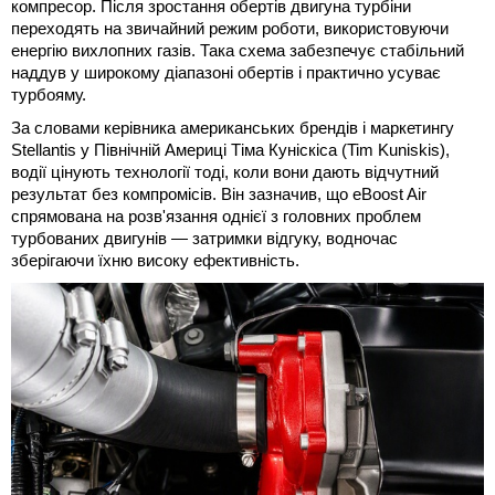
компресор. Після зростання обертів двигуна турбіни
переходять на звичайний режим роботи, використовуючи
енергію вихлопних газів. Така схема забезпечує стабільний
наддув у широкому діапазоні обертів і практично усуває
турбояму.
За словами керівника американських брендів і маркетингу
Stellantis у Північній Америці Тіма Куніскіса (Tim Kuniskis),
водії цінують технології тоді, коли вони дають відчутний
результат без компромісів. Він зазначив, що eBoost Air
спрямована на розв'язання однієї з головних проблем
турбованих двигунів — затримки відгуку, водночас
зберігаючи їхню високу ефективність.