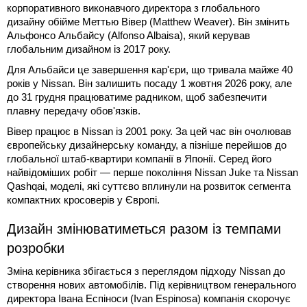
корпоративного виконавчого директора з глобального
дизайну обійме Меттью Вівер (Matthew Weaver). Він змінить
Альфонсо Альбайсу (Alfonso Albaisa), який керував
глобальним дизайном із 2017 року.
Для Альбайси це завершення кар'єри, що тривала майже 40
років у Nissan. Він залишить посаду 1 жовтня 2026 року, але
до 31 грудня працюватиме радником, щоб забезпечити
плавну передачу обов'язків.
Вівер працює в Nissan із 2001 року. За цей час він очолював
європейську дизайнерську команду, а пізніше перейшов до
глобальної штаб-квартири компанії в Японії. Серед його
найвідоміших робіт — перше покоління Nissan Juke та Nissan
Qashqai, моделі, які суттєво вплинули на розвиток сегмента
компактних кросоверів у Європі.
Дизайн змінюватиметься разом із темпами
розробки
Зміна керівника збігається з переглядом підходу Nissan до
створення нових автомобілів. Під керівництвом генерального
директора Івана Еспіноси (Ivan Espinosa) компанія скорочує