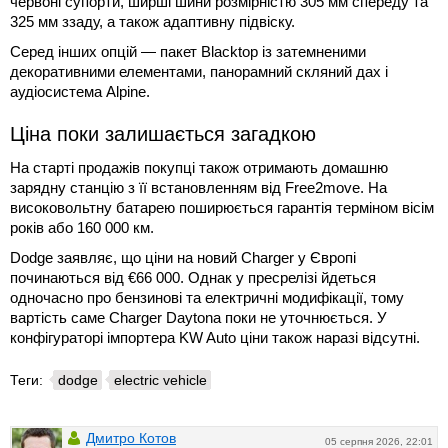
червоні супорти, ширші шини розмірністю 305 мм спереду та
325 мм ззаду, а також адаптивну підвіску.
Серед інших опцій — пакет Blacktop із затемненими
декоративними елементами, панорамний скляний дах і
аудіосистема Alpine.
Ціна поки залишається загадкою
На старті продажів покупці також отримають домашню
зарядну станцію з її встановленням від Free2move. На
високовольтну батарею поширюється гарантія терміном вісім
років або 160 000 км.
Dodge заявляє, що ціни на новий Charger у Європі
починаються від €66 000. Однак у пресрелізі йдеться
одночасно про бензинові та електричні модифікації, тому
вартість саме Charger Daytona поки не уточнюється. У
конфігураторі імпортера KW Auto ціни також наразі відсутні.
Теги:
dodge
electric vehicle
Дмитро Котов
05 серпня 2026, 22:01