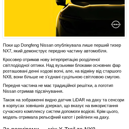
Поки що Dongfeng Nissan опублікувала лише перший тизер
NX7, який демонструє передню частину автомобіля.
Кросовер отримав нову інтерпретацію розділеної
світлодіодної оптики. Над вузькими блоками основних фар
розташовані денні ходові вогні, але, на відміну від старшого
NX8, вони більше не з'єднані суцільною світловою смугою.
Передня частина не має традиційної решітки, а логотип
Nissan отримав підсвічування.
Також на зображенні видно датчик LiDAR на даху та сенсори
в корпусах зовнішніх дзеркал, що вказує на використання
сучасного комплексу систем допомоги водієві. Крім цього,
модель отримала рельєфний капот і рейлінги на даху.