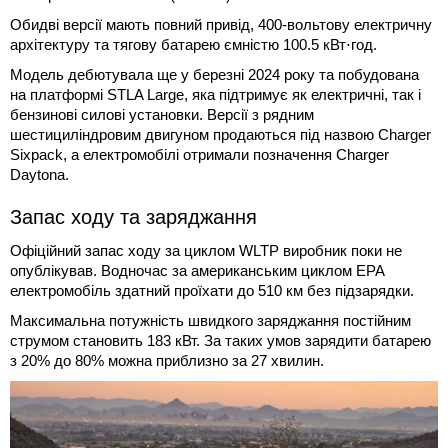
Обидві версії мають повний привід, 400-вольтову електричну
архітектуру та тягову батарею ємністю 100.5 кВт⋅год.
Модель дебютувала ще у березні 2024 року та побудована
на платформі STLA Large, яка підтримує як електричні, так і
бензинові силові установки. Версії з рядним
шестициліндровим двигуном продаються під назвою Charger
Sixpack, а електромобілі отримали позначення Charger
Daytona.
Запас ходу та заряджання
Офіційний запас ходу за циклом WLTP виробник поки не
опублікував. Водночас за американським циклом EPA
електромобіль здатний проїхати до 510 км без підзарядки.
Максимальна потужність швидкого заряджання постійним
струмом становить 183 кВт. За таких умов зарядити батарею
з 20% до 80% можна приблизно за 27 хвилин.