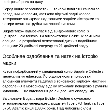
повітрозабірник на даху.
Серед інших особливостей — глибокі повітряні канали за
передніми колесами, частково відкриті задні колеса,
інтегроване антикрило над тонкими задніми ліхтарями та
чотири великі патрубки вихлопної системи.
Bugatti також відмовилася від 18-дюймових коліс із
центральною гайкою, які використовує Bolide. Їх замінили
спеціально розроблені легкосплавні диски з подвійними
спицями: 20-дюймові спереду та 21-дюймові ззаду.
Особливе оздоблення та натяк на історію
марки
Кузов пофарбований у спеціальний колір Sapphire Celeste з
мерехтливим ефектом. Його доповнюють поліровані
алюмінієві елементи та деталі з тонованого карбону. Частини
оздоблення в моторному відсіку отримали поверхню з ручним
куванням — це відсилання до лицарських обладунків.
За словами Bugatti, пара Bolide і Destrier є сучасною
інтерпретацією легендарних моделей Type 57G Tank та Type
57SC Atlantic кінця 1930-х років. Над лобовим склом