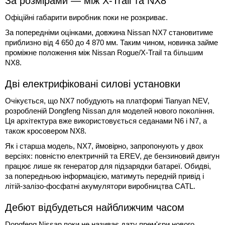
За розмірами — між X-Trail та NX8
Офіційні габарити виробник поки не розкриває.
За попередніми оцінками, довжина Nissan NX7 становитиме
приблизно від 4 650 до 4 870 мм. Таким чином, новинка займе
проміжне положення між Nissan Rogue/X-Trail та більшим
NX8.
Дві електрифіковані силові установки
Очікується, що NX7 побудують на платформі Tianyan NEV,
розробленій Dongfeng Nissan для моделей нового покоління.
Ця архітектура вже використовується седанами N6 і N7, а
також кросовером NX8.
Як і старша модель, NX7, ймовірно, запропонують у двох
версіях: повністю електричній та EREV, де бензиновий двигун
працює лише як генератор для підзарядки батареї. Обидві,
за попередньою інформацією, матимуть передній привід і
літій-залізо-фосфатні акумулятори виробництва CATL.
Дебют відбудеться найближчим часом
Dongfeng Nissan поки не називає дату прем'єри нового