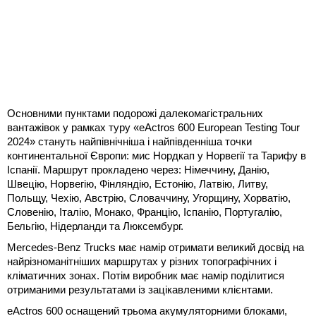
Основними пунктами подорожі далекомагістральних
вантажівок у рамках туру «eActros 600 European Testing Tour
2024» стануть найпівнічніша і найпівденніша точки
континентальної Європи: мис Нордкап у Норвегії та Тарифу в
Іспанії. Маршрут прокладено через: Німеччину, Данію,
Швецію, Норвегію, Фінляндію, Естонію, Латвію, Литву,
Польщу, Чехію, Австрію, Словаччину, Угорщину, Хорватію,
Словенію, Італію, Монако, Францію, Іспанію, Португалію,
Бельгію, Нідерланди та Люксембург.
Mercedes-Benz Trucks має намір отримати великий досвід на
найрізноманітніших маршрутах у різних топографічних і
кліматичних зонах. Потім виробник має намір поділитися
отриманими результатами із зацікавленими клієнтами.
eActros 600 оснащений трьома акумуляторними блоками,