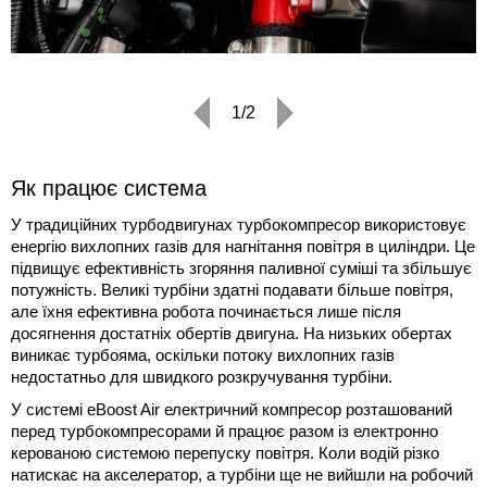
1/2
Як працює система
У традиційних турбодвигунах турбокомпресор використовує
енергію вихлопних газів для нагнітання повітря в циліндри. Це
підвищує ефективність згоряння паливної суміші та збільшує
потужність. Великі турбіни здатні подавати більше повітря,
але їхня ефективна робота починається лише після
досягнення достатніх обертів двигуна. На низьких обертах
виникає турбояма, оскільки потоку вихлопних газів
недостатньо для швидкого розкручування турбіни.
У системі eBoost Air електричний компресор розташований
перед турбокомпресорами й працює разом із електронно
керованою системою перепуску повітря. Коли водій різко
натискає на акселератор, а турбіни ще не вийшли на робочий