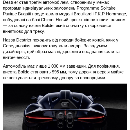
Destrier став третім автомобілем, створеним у межах
програми індивідуальних замовлень Programme Solitaire.
Раніше Bugatti представила моделі Brouillard і F.K.P Hommage,
побудовані на базі Chiron. Новий проєкт пішов іншим шляхом
— за основу взяли Bolide, який спочатку створювався
винятково для треку.
Назва Destrier походить від породи бойових коней, яких у
Середньовіччі використовували лицарі. За задумом
дизайнерів, цей образ мав підкреслити поєднання сили та
витонченості.
Автомобіль має лише 1 000 мм заввишки. Для порівняння,
висота Bolide становить 995 мм, тому дорожня версія майже
не поступається трековому донору за пропорціями.