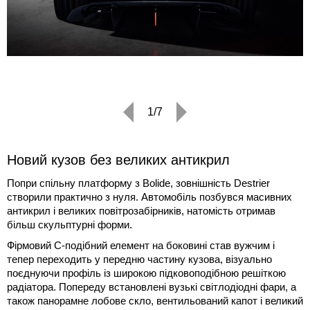
1/7
Новий кузов без великих антикрил
Попри спільну платформу з Bolide, зовнішність Destrier
створили практично з нуля. Автомобіль позбувся масивних
антикрил і великих повітрозабірників, натомість отримав
більш скульптурні форми.
Фірмовий С-подібний елемент на боковині став вужчим і
тепер переходить у передню частину кузова, візуально
поєднуючи профіль із широкою підковоподібною решіткою
радіатора. Попереду встановлені вузькі світлодіодні фари, а
також панорамне лобове скло, вентильований капот і великий