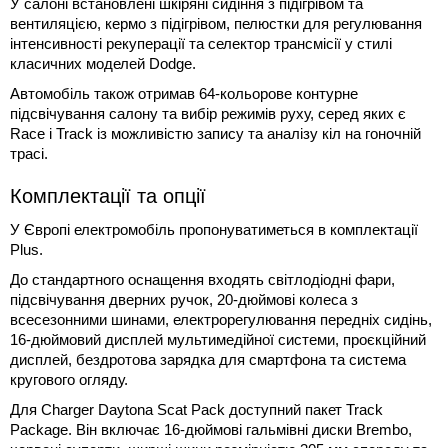
У салоні встановлені шкіряні сидіння з підігрівом та
вентиляцією, кермо з підігрівом, пелюстки для регулювання
інтенсивності рекуперації та селектор трансмісії у стилі
класичних моделей Dodge.
Автомобіль також отримав 64-кольорове контурне
підсвічування салону та вибір режимів руху, серед яких є
Race і Track із можливістю запису та аналізу кіл на гоночній
трасі.
Комплектації та опції
У Європі електромобіль пропонуватиметься в комплектації
Plus.
До стандартного оснащення входять світлодіодні фари,
підсвічування дверних ручок, 20-дюймові колеса з
всесезонними шинами, електрорегулювання передніх сидінь,
16-дюймовий дисплей мультимедійної системи, проєкційний
дисплей, бездротова зарядка для смартфона та система
кругового огляду.
Для Charger Daytona Scat Pack доступний пакет Track
Package. Він включає 16-дюймові гальмівні диски Brembo,