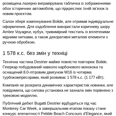
розміщена лазерно вигравірувана табличка із зображеннями
обох історичних автомобілів, що підкреслює їхній зв'язок із
новим проєктом.
Салон зберіг компонування Bolide, але отримав індивідуальне
оформлення. Для оздоблення використали коричневу шкіру
Ambre Voyageur, нубук, тривимірний текстиль із вплетеними
мідними нитками, а також декоративні металеві елементи з
ручною обробкою.
1 578 к.с. без змін у техніці
Технічна частина Destrier майже повністю повторює Bolide.
Гіперкар побудований навколо карбонового монокока та
оснащений 8.0-літровим двигуном W16 із чотирма
турбокомпресорами, який розвиває 1 578 к.с. (1 177 кВт).
Компанія не розкрила динамічних характеристик новинки, але
повідомила, що силова установка не зазнала змін порівняно з
трековою моделлю.
Публічний дебют Bugatti Destrier відбудеться під час
Monterey Car Week, а завершальним етапом показу стане
конкурс елегантності Pebble Beach Concours d'Elegance, який