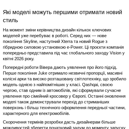
Які моделі можуть першими отримати новий
стиль
На момент зміни керівництва дизайн кількох ключових
моделей уже перебуває в роботі. Серед них — нове
покоління Skyline, наступний Xterra та новий Rogue з
гібридною силовою установкою e-Power. Ці проєкти компанія
попередньо представила під час глобального заходу Vision у
квітні 2026 року.
Попередні роботи Вівера дають уявлення про його підхід.
Перше покоління Juke отримало незвичні пропорції, масивні
колісні арки та високо розташовану світлотехніку, що зробило
модель однією з найпомітніших у класі. Qashqai, своєю
чергою, став одним із автомобілів, які сформували сучасне
уявлення про сімейний кросовер у Європі. Останні оновлення
моделі також демонстрували перехід до стриманіших
поверхонь і більш технічного оформлення передньої частини,
характерного для електромобілів.
Скорочення термінів розробки дасть дизайнерам більше
можливостей зберегти початковий задум до моменту запуску