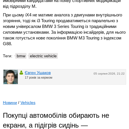
ймовірними кандидатами на появу спортивних модифікацій
від підрозділу M.
При цьому iX4 не матиме аналога з двигунами внутрішнього
згоряння, тоді як i3 Touring продаватиметься паралельно з
новим універсалом BMW 3 Series Touring із традиційними
силовими установками. За інформацією інсайдерів, для нього
також готується нове покоління BMW M3 Touring з індексом
G88.
Теги:
bmw
electric vehicle
Євген Ушаков
05 серпня 2026, 21:22
17 років за кермом
Новини
/
Vehicles
Покупці автомобілів обирають не
екрани, а підігрів сидінь —