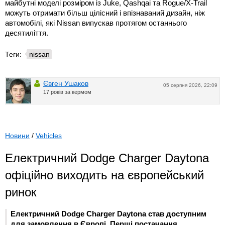
майбутні моделі розміром із Juke, Qashqai та Rogue/X-Trail
можуть отримати більш цілісний і впізнаваний дизайн, ніж
автомобілі, які Nissan випускав протягом останнього
десятиліття.
Теги:
nissan
Євген Ушаков
05 серпня 2026, 22:09
17 років за кермом
Новини
/
Vehicles
Електричний Dodge Charger Daytona
офіційно виходить на європейський
ринок
Електричний Dodge Charger Daytona став доступним
для замовлення в Європі. Перші постачання