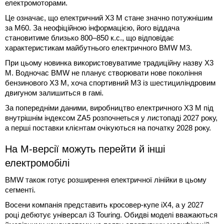
електромоторами.
Це означає, що електричний X3 M стане значно потужнішим
за M60. За неофіційною інформацією, його віддача
становитиме близько 800–850 к.с., що відповідає
характеристикам майбутнього електричного BMW M3.
При цьому новинка використовуватиме традиційну назву X3
M. Водночас BMW не планує створювати нове покоління
бензинового X3 M, хоча спортивний M3 із шестициліндровим
двигуном залишиться в гамі.
За попередніми даними, виробництво електричного X3 M під
внутрішнім індексом ZA5 розпочнеться у листопаді 2027 року,
а перші поставки клієнтам очікуються на початку 2028 року.
На M-версії можуть перейти й інші
електромобілі
BMW також готує розширення електричної лінійки в цьому
сегменті.
Восени компанія представить кросовер-купе iX4, а у 2027
році дебютує універсал i3 Touring. Обидві моделі вважаються