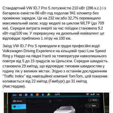
Стандартний VW ID.7 Pro S потужністю 210 кВт (286 к.с.) і з
батареєю ємністю 86 кВт-год подолав 941 кілометр без
проміжних зарядок. Це на 232 км або 32,7% перевищило
максимальний запас ходу моделі за циклом WLTP (до 709
км). Середня витрата енергії за час поїздки становила 9,2
кВт-год/100 км. У перерахунку на дизельний еквівалент це
відповідає приблизно 1 літру на 100 км.
Заїзд VW ID.7 Pro S проводили в грудні професійні водії
Volkswagen Driving Experience на кільцевій трасі Low Speed
Ring у Нардо на півдні Італії за температури навколишнього
повітря від 5 до 15 градусів за Цельсієм. Середня швидкість
становила 29 км/год, що відповідає типовим швидкостям у
годину пік у великих містах. Згідно з останнім дослідженням
"Traffic Index" від навігаційної компанії TomTom, цей показник
коливається від 22 км/год (Гамбург) до 31 км/год
(Амстердам).