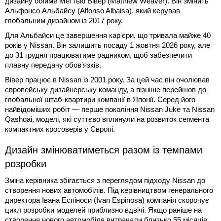
дизайну обійме Меттью Вівер (Matthew Weaver). Він змінить
Альфонсо Альбайсу (Alfonso Albaisa), який керував
глобальним дизайном із 2017 року.
Для Альбайси це завершення кар'єри, що тривала майже 40
років у Nissan. Він залишить посаду 1 жовтня 2026 року, але
до 31 грудня працюватиме радником, щоб забезпечити
плавну передачу обов'язків.
Вівер працює в Nissan із 2001 року. За цей час він очолював
європейську дизайнерську команду, а пізніше перейшов до
глобальної штаб-квартири компанії в Японії. Серед його
найвідоміших робіт — перше покоління Nissan Juke та Nissan
Qashqai, моделі, які суттєво вплинули на розвиток сегмента
компактних кросоверів у Європі.
Дизайн змінюватиметься разом із темпами
розробки
Зміна керівника збігається з переглядом підходу Nissan до
створення нових автомобілів. Під керівництвом генерального
директора Івана Еспіноси (Ivan Espinosa) компанія скорочує
цикл розробки моделей приблизно вдвічі. Якщо раніше на
створення нового автомобіля витрачали близько 55 місяців,