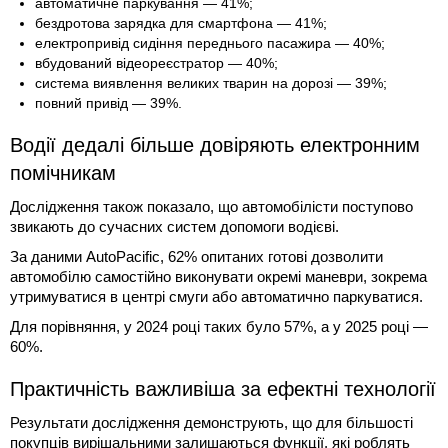
автоматичне паркування — 41%;
бездротова зарядка для смартфона — 41%;
електропривід сидіння переднього пасажира — 40%;
вбудований відеореєстратор — 40%;
система виявлення великих тварин на дорозі — 39%;
повний привід — 39%.
Водії дедалі більше довіряють електронним
помічникам
Дослідження також показало, що автомобілісти поступово
звикають до сучасних систем допомоги водієві.
За даними AutoPacific, 62% опитаних готові дозволити
автомобілю самостійно виконувати окремі маневри, зокрема
утримуватися в центрі смуги або автоматично паркуватися.
Для порівняння, у 2024 році таких було 57%, а у 2025 році —
60%.
Практичність важливіша за ефектні технології
Результати дослідження демонструють, що для більшості
покупців вирішальними залишаються функції, які роблять