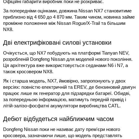
Офіційні габарити виробник поки не розкриває.
За попередніми оцінками, довжина Nissan NX7 становитиме
приблизно від 4 650 до 4 870 мм. Таким чином, новинка займе
проміжне положення між Nissan Rogue/X-Trail та більшим
NX8.
Дві електрифіковані силові установки
Очікується, що NX7 побудують на платформі Tianyan NEV,
розробленій Dongfeng Nissan для моделей нового покоління.
Ця архітектура вже використовується седанами N6 і N7, а
також кросовером NX8.
Як і старша модель, NX7, ймовірно, запропонують у двох
версіях: повністю електричній та EREV, де бензиновий двигун
працює лише як генератор для підзарядки батареї. Обидві,
за попередньою інформацією, матимуть передній привід і
літій-залізо-фосфатні акумулятори виробництва CATL.
Дебют відбудеться найближчим часом
Dongfeng Nissan поки не називає дату прем'єри нового
кросовера, зазначаючи лише, що модель представлять