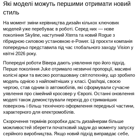
Які моделі можуть першими отримати новий
стиль
На момент зміни керівництва дизайн кількох ключових
моделей уже перебуває в роботі. Серед них — нове
покоління Skyline, наступний Xterra та новий Rogue з
гібридною силовою установкою e-Power. Ці проєкти компанія
попередньо представила під час глобального заходу Vision у
квітні 2026 року.
Попередні роботи Вівера дають уявлення про його підхід.
Перше покоління Juke отримало незвичні пропорції, масивні
колісні арки та високо розташовану світлотехніку, що зробило
модель однією з найпомітніших у класі. Qashqai, своєю
чергою, став одним із автомобілів, які сформували сучасне
уявлення про сімейний кросовер у Європі. Останні оновлення
моделі також демонстрували перехід до стриманіших
поверхонь і більш технічного оформлення передньої частини,
характерного для електромобілів.
Скорочення термінів розробки дасть дизайнерам більше
можливостей зберегти початковий задум до моменту запуску
серійного виробництва. Якщо новий підхід виправдає себе,