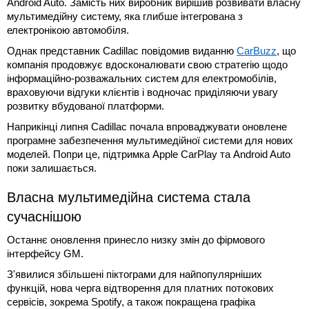
Android Auto. Замість них виробник вирішив розвивати власну
мультимедійну систему, яка глибше інтегрована з
електронікою автомобіля.
Однак представник Cadillac повідомив виданню
CarBuzz
, що
компанія продовжує вдосконалювати свою стратегію щодо
інформаційно-розважальних систем для електромобілів,
враховуючи відгуки клієнтів і водночас приділяючи увагу
розвитку вбудованої платформи.
Наприкінці липня Cadillac почала впроваджувати оновлене
програмне забезпечення мультимедійної системи для нових
моделей. Попри це, підтримка Apple CarPlay та Android Auto
поки залишається.
Власна мультимедійна система стала
сучаснішою
Останнє оновлення принесло низку змін до фірмового
інтерфейсу GM.
З'явилися збільшені піктограми для найпопулярніших
функцій, нова черга відтворення для платних потокових
сервісів, зокрема Spotify, а також покращена графіка