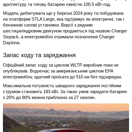
архітектуру та тягову батарею ємністю 100.5 кВт⋅год.
Модель дебютувала ще у березні 2024 року та побудована
на платформі STLA Large, яка підтримує як електричні, так і
бензинові силові установки. Версії з рядним
шестициліндровим двигуном продаються під назвою Charger
Sixpack, а електромобілі отримали позначення Charger
Daytona.
Запас ходу та заряджання
Офіційний запас ходу за циклом WLTP виробник поки не
опублікував. Водночас за американським циклом EPA
електромобіль здатний проїхати до 510 км без підзарядки.
Максимальна потужність швидкого заряджання постійним
струмом становить 183 кВт. За таких умов зарядити батарею
з 20% до 80% можна приблизно за 27 хвилин.