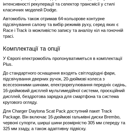
інтенсивності рекуперації та селектор трансмісії у стилі
класичних моделей Dodge.
Автомобіль також отримав 64-кольорове контурне
підсвічування салону та вибір режимів руху, серед яких є
Race і Track із можливістю запису та аналізу кіл на гоночній
трасі.
Комплектації та опції
У Європі електромобіль пропонуватиметься в комплектації
Plus.
До стандартного оснащення входять світлодіодні фари,
підсвічування дверних ручок, 20-дюймові колеса з
всесезонними шинами, електрорегулювання передніх сидінь,
16-дюймовий дисплей мультимедійної системи, проєкційний
дисплей, бездротова зарядка для смартфона та система
кругового огляду.
Для Charger Daytona Scat Pack доступний пакет Track
Package. Він включає 16-дюймові гальмівні диски Brembo,
червоні супорти, ширші шини розмірністю 305 мм спереду та
325 мм ззаду, а також адаптивну підвіску.