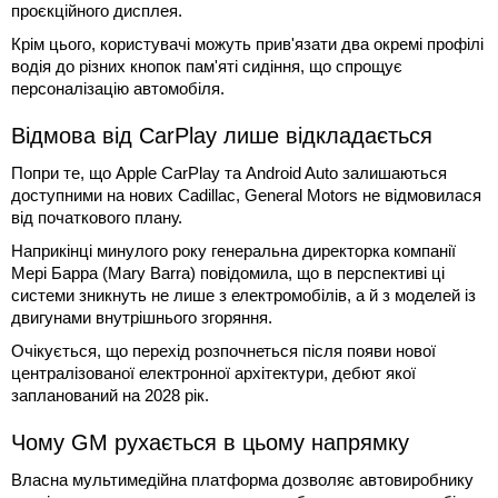
проєкційного дисплея.
Крім цього, користувачі можуть прив'язати два окремі профілі
водія до різних кнопок пам'яті сидіння, що спрощує
персоналізацію автомобіля.
Відмова від CarPlay лише відкладається
Попри те, що Apple CarPlay та Android Auto залишаються
доступними на нових Cadillac, General Motors не відмовилася
від початкового плану.
Наприкінці минулого року генеральна директорка компанії
Мері Барра (Mary Barra) повідомила, що в перспективі ці
системи зникнуть не лише з електромобілів, а й з моделей із
двигунами внутрішнього згоряння.
Очікується, що перехід розпочнеться після появи нової
централізованої електронної архітектури, дебют якої
запланований на 2028 рік.
Чому GM рухається в цьому напрямку
Власна мультимедійна платформа дозволяє автовиробнику