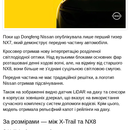
Поки що Dongfeng Nissan опублікувала лише перший тизер
NX7, який демонструє передню частину автомобіля.
Кросовер отримав нову інтерпретацію розділеної
світлодіодної оптики. Над вузькими блоками основних фар
розташовані денні ходові вогні, але, на відміну від старшого
NX8, вони більше не з'єднані суцільною світловою смугою.
Передня частина не має традиційної решітки, а логотип
Nissan отримав підсвічування.
Також на зображенні видно датчик LiDAR на даху та сенсори
в корпусах зовнішніх дзеркал, що вказує на використання
сучасного комплексу систем допомоги водієві. Крім цього,
модель отримала рельєфний капот і рейлінги на даху.
За розмірами — між X-Trail та NX8