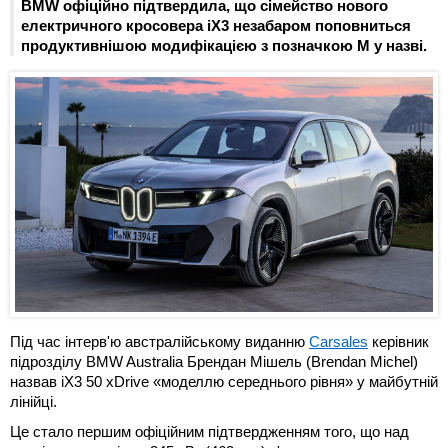
BMW офіційно підтвердила, що сімейство нового
електричного кросовера iX3 незабаром поповниться
продуктивнішою модифікацією з позначкою M у назві.
Під час інтерв'ю австралійському виданню
Carsales
керівник
підрозділу BMW Australia Брендан Мішель (Brendan Michel)
назвав iX3 50 xDrive «моделлю середнього рівня» у майбутній
лінійці.
Це стало першим офіційним підтвердженням того, що над