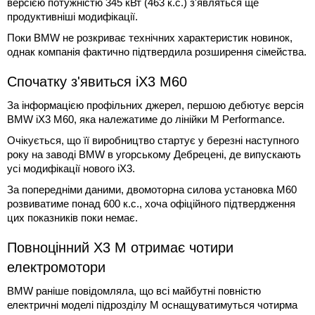
версією потужністю 345 кВт (463 к.с.) з'являться ще
продуктивніші модифікації.
Поки BMW не розкриває технічних характеристик новинок,
однак компанія фактично підтвердила розширення сімейства.
Спочатку з'явиться iX3 M60
За інформацією профільних джерел, першою дебютує версія
BMW iX3 M60, яка належатиме до лінійки M Performance.
Очікується, що її виробництво стартує у березні наступного
року на заводі BMW в угорському Дебрецені, де випускають
усі модифікації нового iX3.
За попередніми даними, двомоторна силова установка M60
розвиватиме понад 600 к.с., хоча офіційного підтвердження
цих показників поки немає.
Повноцінний X3 M отримає чотири
електромотори
BMW раніше повідомляла, що всі майбутні повністю
електричні моделі підрозділу M оснащуватимуться чотирма