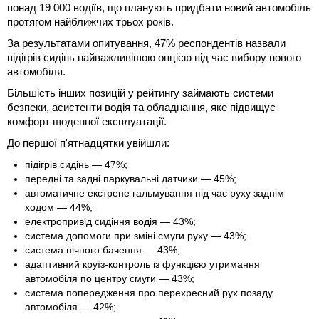
понад 19 000 водіїв, що планують придбати новий автомобіль
протягом найближчих трьох років.
За результатами опитування, 47% респондентів назвали
підігрів сидінь найважливішою опцією під час вибору нового
автомобіля.
Більшість інших позицій у рейтингу займають системи
безпеки, асистенти водія та обладнання, яке підвищує
комфорт щоденної експлуатації.
До першої п'ятнадцятки увійшли:
підігрів сидінь — 47%;
передні та задні паркувальні датчики — 45%;
автоматичне екстрене гальмування під час руху заднім
ходом — 44%;
електропривід сидіння водія — 43%;
система допомоги при зміні смуги руху — 43%;
система нічного бачення — 43%;
адаптивний круїз-контроль із функцією утримання
автомобіля по центру смуги — 43%;
система попередження про перехресний рух позаду
автомобіля — 42%;