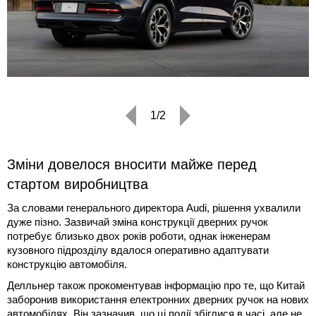
1/2
Зміни довелося вносити майже перед
стартом виробництва
За словами генерального директора Audi, рішення ухвалили
дуже пізно. Зазвичай зміна конструкції дверних ручок
потребує близько двох років роботи, однак інженерам
кузовного підрозділу вдалося оперативно адаптувати
конструкцію автомобіля.
Делльнер також прокоментував інформацію про те, що Китай
заборонив використання електронних дверних ручок на нових
автомобілях. Він зазначив, що ці події збіглися в часі, але не