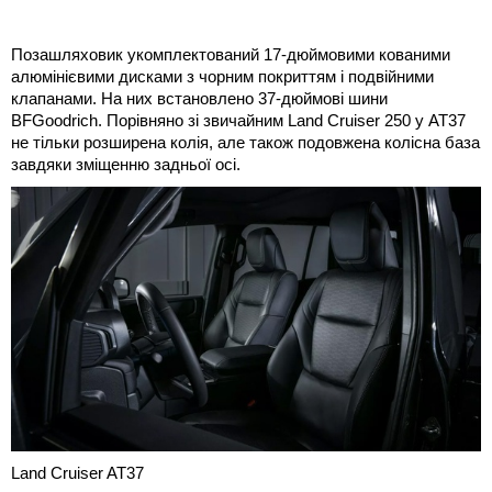
Позашляховик укомплектований 17-дюймовими кованими
алюмінієвими дисками з чорним покриттям і подвійними
клапанами. На них встановлено 37-дюймові шини
BFGoodrich. Порівняно зі звичайним Land Cruiser 250 у AT37
не тільки розширена колія, але також подовжена колісна база
завдяки зміщенню задньої осі.
Land Cruiser AT37