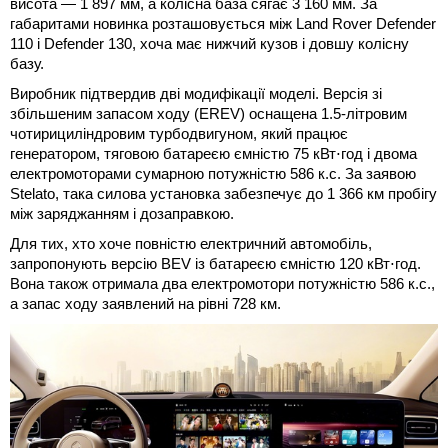
висота — 1 897 мм, а колісна база сягає 3 160 мм. За
габаритами новинка розташовується між Land Rover Defender
110 і Defender 130, хоча має нижчий кузов і довшу колісну
базу.
Виробник підтвердив дві модифікації моделі. Версія зі
збільшеним запасом ходу (EREV) оснащена 1.5-літровим
чотирициліндровим турбодвигуном, який працює
генератором, тяговою батареєю ємністю 75 кВт⋅год і двома
електромоторами сумарною потужністю 586 к.с. За заявою
Stelato, така силова установка забезпечує до 1 366 км пробігу
між заряджанням і дозаправкою.
Для тих, хто хоче повністю електричний автомобіль,
запропонують версію BEV із батареєю ємністю 120 кВт⋅год.
Вона також отримала два електромотори потужністю 586 к.с.,
а запас ходу заявлений на рівні 728 км.