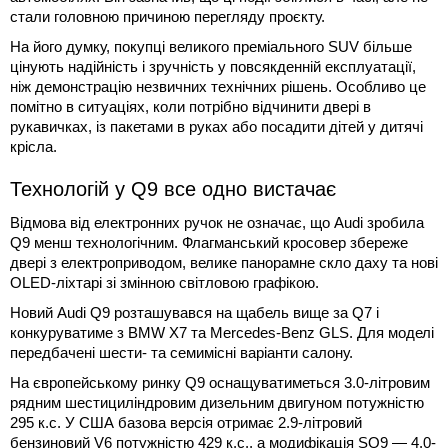
стали головною причиною перегляду проєкту.
На його думку, покупці великого преміального SUV більше
цінують надійність і зручність у повсякденній експлуатації,
ніж демонстрацію незвичних технічних рішень. Особливо це
помітно в ситуаціях, коли потрібно відчинити двері в
рукавичках, із пакетами в руках або посадити дітей у дитячі
крісла.
Технологій у Q9 все одно вистачає
Відмова від електронних ручок не означає, що Audi зробила
Q9 менш технологічним. Флагманський кросовер збереже
двері з електроприводом, велике панорамне скло даху та нові
OLED-ліхтарі зі змінною світловою графікою.
Новий Audi Q9 розташувався на щабель вище за Q7 і
конкуруватиме з BMW X7 та Mercedes-Benz GLS. Для моделі
передбачені шести- та семимісні варіанти салону.
На європейському ринку Q9 оснащуватиметься 3.0-літровим
рядним шестициліндровим дизельним двигуном потужністю
295 к.с. У США базова версія отримає 2.9-літровий
бензиновий V6 потужністю 429 к.с., а модифікація SQ9 — 4.0-