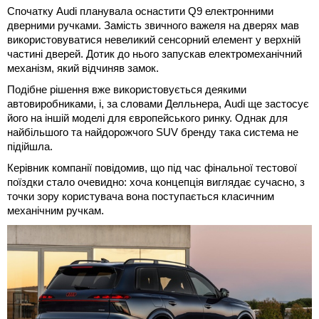
Спочатку Audi планувала оснастити Q9 електронними
дверними ручками. Замість звичного важеля на дверях мав
використовуватися невеликий сенсорний елемент у верхній
частині дверей. Дотик до нього запускав електромеханічний
механізм, який відчиняв замок.
Подібне рішення вже використовується деякими
автовиробниками, і, за словами Делльнера, Audi ще застосує
його на іншій моделі для європейського ринку. Однак для
найбільшого та найдорожчого SUV бренду така система не
підійшла.
Керівник компанії повідомив, що під час фінальної тестової
поїздки стало очевидно: хоча концепція виглядає сучасно, з
точки зору користувача вона поступається класичним
механічним ручкам.