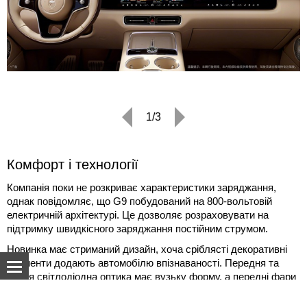
1/3
Комфорт і технології
Компанія поки не розкриває характеристики заряджання,
однак повідомляє, що G9 побудований на 800-вольтовій
електричній архітектурі. Це дозволяє розраховувати на
підтримку швидкісного заряджання постійним струмом.
Новинка має стриманий дизайн, хоча сріблясті декоративні
елементи додають автомобілю впізнаваності. Передня та
задня світлодіодна оптика має вузьку форму, а передні фари
можуть проєктувати зображення на дорожнє покриття.
Про нас