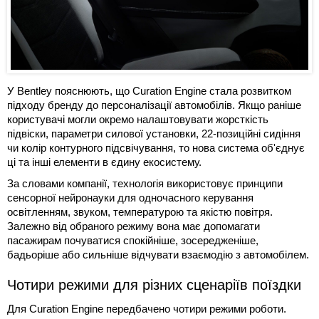
У Bentley пояснюють, що Curation Engine стала розвитком
підходу бренду до персоналізації автомобілів. Якщо раніше
користувачі могли окремо налаштовувати жорсткість
підвіски, параметри силової установки, 22-позиційні сидіння
чи колір контурного підсвічування, то нова система об'єднує
ці та інші елементи в єдину екосистему.
За словами компанії, технологія використовує принципи
сенсорної нейронауки для одночасного керування
освітленням, звуком, температурою та якістю повітря.
Залежно від обраного режиму вона має допомагати
пасажирам почуватися спокійніше, зосередженіше,
бадьоріше або сильніше відчувати взаємодію з автомобілем.
Чотири режими для різних сценаріїв поїздки
Для Curation Engine передбачено чотири режими роботи.