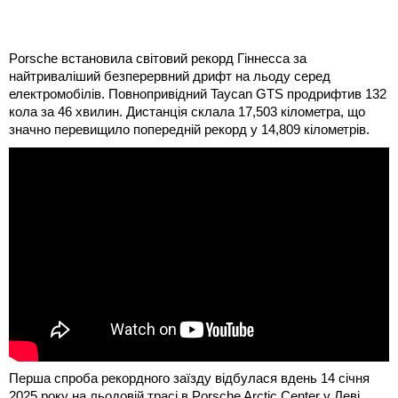
Porsche встановила світовий рекорд Гіннесса за
найтриваліший безперервний дрифт на льоду серед
електромобілів. Повнопривідний Taycan GTS продрифтив 132
кола за 46 хвилин. Дистанція склала 17,503 кілометра, що
значно перевищило попередній рекорд у 14,809 кілометрів.
Перша спроба рекордного заїзду відбулася вдень 14 січня
2025 року на льодовій трасі в Porsche Arctic Center у Леві,