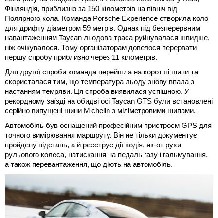
Фінляндія, приблизно за 150 кілометрів на північ від
Полярного кола. Команда Porsche Experience створила коло
для дрифту діаметром 59 метрів. Однак під безперервним
навантаженням Taycan льодова траса руйнувалася швидше,
ніж очікувалося. Тому організаторам довелося перервати
першу спробу приблизно через 11 кілометрів.
Для другої спроби команда перейшла на коротші шипи та
скористалася тим, що температура льоду знову впала з
настанням темряви. Ця спроба виявилася успішною. У
рекордному заїзді на обидві осі Taycan GTS були встановлені
серійно випущені шини Michelin з міліметровими шипами.
Автомобіль був оснащений професійним пристроєм GPS для
точного вимірювання маршруту. Він не тільки документує
пройдену відстань, а й реєструє дії водія, як-от рухи
рульового колеса, натискання на педаль газу і гальмування,
а також перевантаження, що діють на автомобіль.