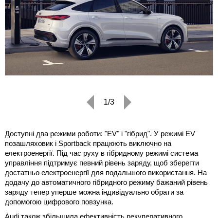
1/3
Доступні два режими роботи: "EV" і "гібрид". У режимі EV
позашляховик і Sportback працюють виключно на
електроенергії. Під час руху в гібридному режимі система
управління підтримує певний рівень заряду, щоб зберегти
достатньо електроенергії для подальшого використання. На
додачу до автоматичного гібридного режиму бажаний рівень
заряду тепер уперше можна індивідуально обрати за
допомогою цифрового повзунка.
Audi також збільшила ефективність рекуперативного