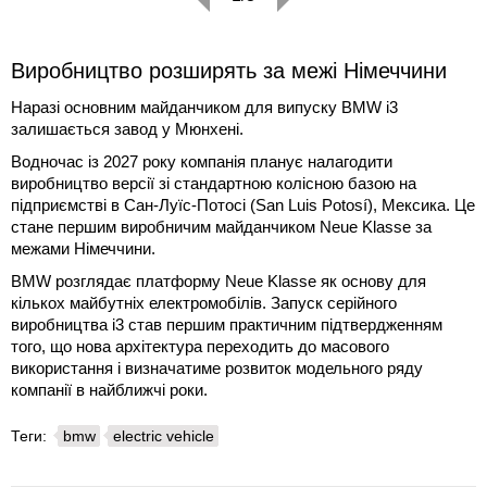
Виробництво розширять за межі Німеччини
Наразі основним майданчиком для випуску BMW i3
залишається завод у Мюнхені.
Водночас із 2027 року компанія планує налагодити
виробництво версії зі стандартною колісною базою на
підприємстві в Сан-Луїс-Потосі (San Luis Potosí), Мексика. Це
стане першим виробничим майданчиком Neue Klasse за
межами Німеччини.
BMW розглядає платформу Neue Klasse як основу для
кількох майбутніх електромобілів. Запуск серійного
виробництва i3 став першим практичним підтвердженням
того, що нова архітектура переходить до масового
використання і визначатиме розвиток модельного ряду
компанії в найближчі роки.
Теги:
bmw
electric vehicle