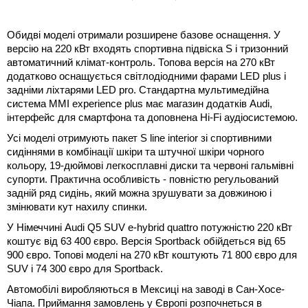
Обидві моделі отримали розширене базове оснащення. У
версію на 220 кВт входять спортивна підвіска S і тризонний
автоматичний клімат-контроль. Топова версія на 270 кВт
додатково оснащується світлодіодними фарами LED plus і
задніми ліхтарями LED pro. Стандартна мультимедійна
система MMI experience plus має магазин додатків Audi,
інтерфейс для смартфона та доповнена Hi-Fi аудіосистемою.
Усі моделі отримують пакет S line interior зі спортивними
сидіннями в комбінації шкіри та штучної шкіри чорного
кольору, 19-дюймові легкосплавні диски та червоні гальмівні
супорти. Практична особливість - повністю регульований
задній ряд сидінь, який можна зрушувати за довжиною і
змінювати кут нахилу спинки.
У Німеччині Audi Q5 SUV e-hybrid quattro потужністю 220 кВт
коштує від 63 400 євро. Версія Sportback обійдеться від 65
900 євро. Топові моделі на 270 кВт коштують 71 800 євро для
SUV і 74 300 євро для Sportback.
Автомобілі виробляються в Мексиці на заводі в Сан-Хосе-
Чіапа. Приймання замовлень у Європі розпочнеться в