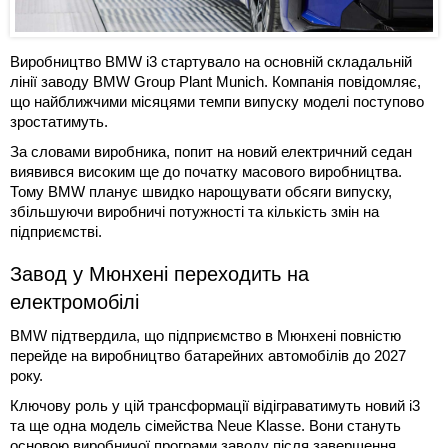
Виробництво BMW i3 стартувало на основній складальній
лінії заводу BMW Group Plant Munich. Компанія повідомляє,
що найближчими місяцями темпи випуску моделі поступово
зростатимуть.
За словами виробника, попит на новий електричний седан
виявився високим ще до початку масового виробництва.
Тому BMW планує швидко нарощувати обсяги випуску,
збільшуючи виробничі потужності та кількість змін на
підприємстві.
Завод у Мюнхені переходить на
електромобілі
BMW підтвердила, що підприємство в Мюнхені повністю
перейде на виробництво батарейних автомобілів до 2027
року.
Ключову роль у цій трансформації відіграватимуть новий i3
та ще одна модель сімейства Neue Klasse. Вони стануть
основою виробничої програми заводу після завершення