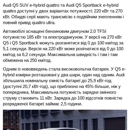
Audi Q5 SUV e-hybrid quattro та Audi Q5 Sportback e-hybrid
quattro доступні у двох варіантах потужності: 220 кВт та 270
кВт. Обидві серії мають трансмісію з подвійним зчепленням і
повний привід quattro ultra.
Автомобілі оснащені бензиновим двигуном 2.0 TFSI
потужністю 185 кВт та електродвигуном. У версії на 270 кВт
Q5 і Q5 Sportback можуть розганятися від 0 до 100 км/год за
5,1 секунди. Версія на 220 кВт може розігнатися від 0 до 100
км/год за 6,2 секунди. Максимальна швидкість і там і там
обмежена на 250 км/год.
Одним із нововведень стала високовольтна батарея. У Q5 e-
hybrid комірки розташовані у два шари, один над одним. Audi
збільшила номінальну ємність батареї до 25,9 кВт-год
(доступні 20,7 кВт-год), що приблизно на 45% більше, ніж у
попередника. Максимальна потужність зарядки змінного
струму становить 11 кВт. Зарядка до 100 відсотків повністю
розрядженої батареї займає 2,5 години.