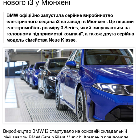
нового i3 у Мюнхені
BMW офіційно запустила серійне виробництво
електричного седана i3 на заводі в Мюнхені. Це перший
електромобіль розміру 3 Series, який випускається на
головному підприємстві компанії, а також друга серійна
модель сімейства Neue Klasse.
Виробництво BMW i3 стартувало на основній складальній
лінії заводу BMW Group Plant Munich. Компанія повідомляє,