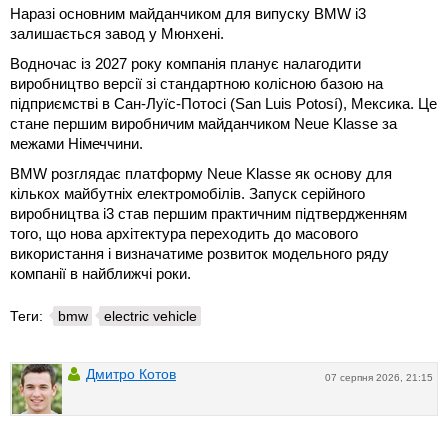
Наразі основним майданчиком для випуску BMW i3
залишається завод у Мюнхені.
Водночас із 2027 року компанія планує налагодити
виробництво версії зі стандартною колісною базою на
підприємстві в Сан-Луїс-Потосі (San Luis Potosí), Мексика. Це
стане першим виробничим майданчиком Neue Klasse за
межами Німеччини.
BMW розглядає платформу Neue Klasse як основу для
кількох майбутніх електромобілів. Запуск серійного
виробництва i3 став першим практичним підтвердженням
того, що нова архітектура переходить до масового
використання і визначатиме розвиток модельного ряду
компанії в найближчі роки.
Теги:
bmw
electric vehicle
Дмитро Котов
07 серпня 2026, 21:15