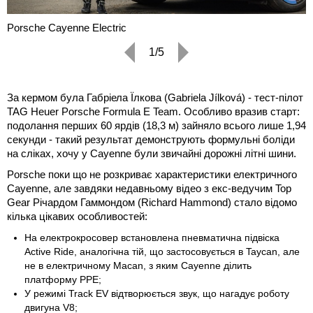
Porsche Cayenne Electric
1/5
За кермом була Габріела Їлкова (Gabriela Jílková) - тест-пілот
TAG Heuer Porsche Formula E Team. Особливо вразив старт:
подолання перших 60 ярдів (18,3 м) зайняло всього лише 1,94
секунди - такий результат демонструють формульні боліди
на сліках, хочу у Cayenne були звичайні дорожні літні шини.
Porsche поки що не розкриває характеристики електричного
Cayenne, але завдяки недавньому відео з екс-ведучим Top
Gear Річардом Гаммондом (Richard Hammond) стало відомо
кілька цікавих особливостей:
На електрокросовер встановлена пневматична підвіска
Active Ride, аналогічна тій, що застосовується в Taycan, але
не в електричному Macan, з яким Cayenne ділить
платформу PPE;
У режимі Track EV відтворюється звук, що нагадує роботу
двигуна V8;