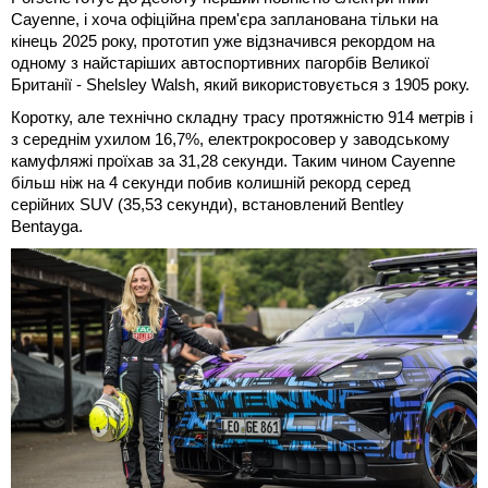
Cayenne, і хоча офіційна прем'єра запланована тільки на
кінець 2025 року, прототип уже відзначився рекордом на
одному з найстаріших автоспортивних пагорбів Великої
Британії - Shelsley Walsh, який використовується з 1905 року.
Коротку, але технічно складну трасу протяжністю 914 метрів і
з середнім ухилом 16,7%, електрокросовер у заводському
камуфляжі проїхав за 31,28 секунди. Таким чином Cayenne
більш ніж на 4 секунди побив колишній рекорд серед
серійних SUV (35,53 секунди), встановлений Bentley
Bentayga.