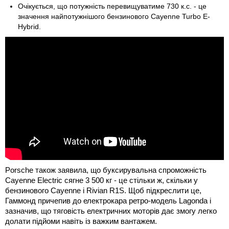
Очікується, що потужність перевищуватиме 730 к.с. - це
значення найпотужнішого бензинового Cayenne Turbo E-
Hybrid.
Porsche також заявила, що буксирувальна спроможність
Cayenne Electric сягне 3 500 кг - це стільки ж, скільки у
бензинового Cayenne і Rivian R1S. Щоб підкреслити це,
Гаммонд причепив до електрокара ретро-модель Lagonda і
зазначив, що тяговість електричних моторів дає змогу легко
долати підйоми навіть із важким вантажем.