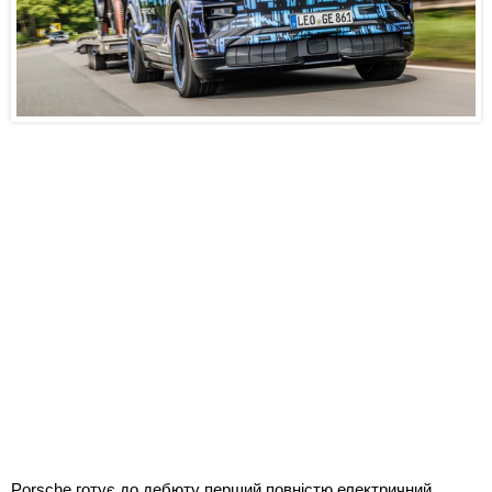
Porsche готує до дебюту перший повністю електричний