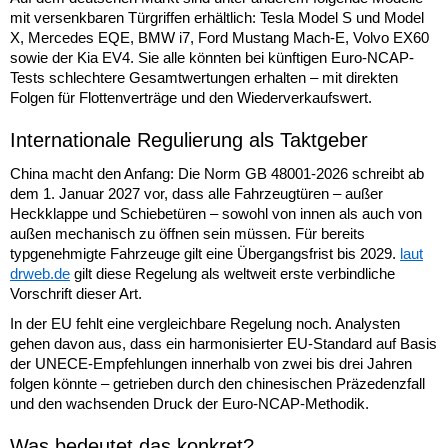
mit versenkbaren Türgriffen erhältlich: Tesla Model S und Model
X, Mercedes EQE, BMW i7, Ford Mustang Mach-E, Volvo EX60
sowie der Kia EV4. Sie alle könnten bei künftigen Euro-NCAP-
Tests schlechtere Gesamtwertungen erhalten – mit direkten
Folgen für Flottenverträge und den Wiederverkaufswert.
Internationale Regulierung als Taktgeber
China macht den Anfang: Die Norm GB 48001-2026 schreibt ab
dem 1. Januar 2027 vor, dass alle Fahrzeugtüren – außer
Heckklappe und Schiebetüren – sowohl von innen als auch von
außen mechanisch zu öffnen sein müssen. Für bereits
typgenehmigte Fahrzeuge gilt eine Übergangsfrist bis 2029.
laut
drweb.de
gilt diese Regelung als weltweit erste verbindliche
Vorschrift dieser Art.
In der EU fehlt eine vergleichbare Regelung noch. Analysten
gehen davon aus, dass ein harmonisierter EU-Standard auf Basis
der UNECE-Empfehlungen innerhalb von zwei bis drei Jahren
folgen könnte – getrieben durch den chinesischen Präzedenzfall
und den wachsenden Druck der Euro-NCAP-Methodik.
Was bedeutet das konkret?