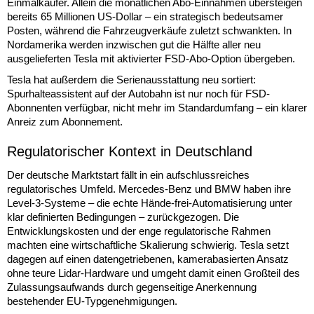
Einmalkäufer. Allein die monatlichen Abo-Einnahmen übersteigen
bereits 65 Millionen US-Dollar – ein strategisch bedeutsamer
Posten, während die Fahrzeugverkäufe zuletzt schwankten. In
Nordamerika werden inzwischen gut die Hälfte aller neu
ausgelieferten Tesla mit aktivierter FSD-Abo-Option übergeben.
Tesla hat außerdem die Serienausstattung neu sortiert:
Spurhalteassistent auf der Autobahn ist nur noch für FSD-
Abonnenten verfügbar, nicht mehr im Standardumfang – ein klarer
Anreiz zum Abonnement.
Regulatorischer Kontext in Deutschland
Der deutsche Marktstart fällt in ein aufschlussreiches
regulatorisches Umfeld. Mercedes-Benz und BMW haben ihre
Level-3-Systeme – die echte Hände-frei-Automatisierung unter
klar definierten Bedingungen – zurückgezogen. Die
Entwicklungskosten und der enge regulatorische Rahmen
machten eine wirtschaftliche Skalierung schwierig. Tesla setzt
dagegen auf einen datengetriebenen, kamerabasierten Ansatz
ohne teure Lidar-Hardware und umgeht damit einen Großteil des
Zulassungsaufwands durch gegenseitige Anerkennung
bestehender EU-Typgenehmigungen.