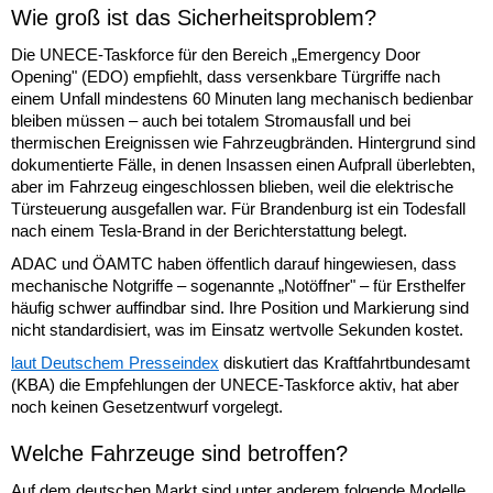
Wie groß ist das Sicherheitsproblem?
Die UNECE-Taskforce für den Bereich „Emergency Door
Opening" (EDO) empfiehlt, dass versenkbare Türgriffe nach
einem Unfall mindestens 60 Minuten lang mechanisch bedienbar
bleiben müssen – auch bei totalem Stromausfall und bei
thermischen Ereignissen wie Fahrzeugbränden. Hintergrund sind
dokumentierte Fälle, in denen Insassen einen Aufprall überlebten,
aber im Fahrzeug eingeschlossen blieben, weil die elektrische
Türsteuerung ausgefallen war. Für Brandenburg ist ein Todesfall
nach einem Tesla-Brand in der Berichterstattung belegt.
ADAC und ÖAMTC haben öffentlich darauf hingewiesen, dass
mechanische Notgriffe – sogenannte „Notöffner" – für Ersthelfer
häufig schwer auffindbar sind. Ihre Position und Markierung sind
nicht standardisiert, was im Einsatz wertvolle Sekunden kostet.
laut Deutschem Presseindex
diskutiert das Kraftfahrtbundesamt
(KBA) die Empfehlungen der UNECE-Taskforce aktiv, hat aber
noch keinen Gesetzentwurf vorgelegt.
Welche Fahrzeuge sind betroffen?
Auf dem deutschen Markt sind unter anderem folgende Modelle