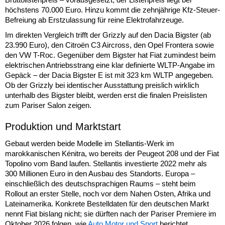
höchstens 70.000 Euro. Hinzu kommt die zehnjährige Kfz-Steuer-
Befreiung ab Erstzulassung für reine Elektrofahrzeuge.
Im direkten Vergleich trifft der Grizzly auf den Dacia Bigster (ab
23.990 Euro), den Citroën C3 Aircross, den Opel Frontera sowie
den VW T-Roc. Gegenüber dem Bigster hat Fiat zumindest beim
elektrischen Antriebsstrang eine klar definierte WLTP-Angabe im
Gepäck – der Dacia Bigster E ist mit 323 km WLTP angegeben.
Ob der Grizzly bei identischer Ausstattung preislich wirklich
unterhalb des Bigster bleibt, werden erst die finalen Preislisten
zum Pariser Salon zeigen.
Produktion und Marktstart
Gebaut werden beide Modelle im Stellantis-Werk im
marokkanischen Kénitra, wo bereits der Peugeot 208 und der Fiat
Topolino vom Band laufen. Stellantis investierte 2022 mehr als
300 Millionen Euro in den Ausbau des Standorts. Europa –
einschließlich des deutschsprachigen Raums – steht beim
Rollout an erster Stelle, noch vor dem Nahen Osten, Afrika und
Lateinamerika. Konkrete Bestelldaten für den deutschen Markt
nennt Fiat bislang nicht; sie dürften nach der Pariser Premiere im
Oktober 2026 folgen, wie
Auto Motor und Sport
berichtet.