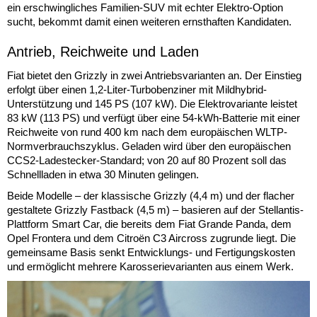
ein erschwingliches Familien-SUV mit echter Elektro-Option
sucht, bekommt damit einen weiteren ernsthaften Kandidaten.
Antrieb, Reichweite und Laden
Fiat bietet den Grizzly in zwei Antriebsvarianten an. Der Einstieg
erfolgt über einen 1,2-Liter-Turbobenziner mit Mildhybrid-
Unterstützung und 145 PS (107 kW). Die Elektrovariante leistet
83 kW (113 PS) und verfügt über eine 54-kWh-Batterie mit einer
Reichweite von rund 400 km nach dem europäischen WLTP-
Normverbrauchszyklus. Geladen wird über den europäischen
CCS2-Ladestecker-Standard; von 20 auf 80 Prozent soll das
Schnellladen in etwa 30 Minuten gelingen.
Beide Modelle – der klassische Grizzly (4,4 m) und der flacher
gestaltete Grizzly Fastback (4,5 m) – basieren auf der Stellantis-
Plattform Smart Car, die bereits dem Fiat Grande Panda, dem
Opel Frontera und dem Citroën C3 Aircross zugrunde liegt. Die
gemeinsame Basis senkt Entwicklungs- und Fertigungskosten
und ermöglicht mehrere Karosserievarianten aus einem Werk.