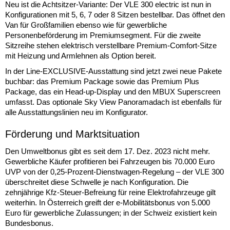
Neu ist die Achtsitzer-Variante: Der VLE 300 electric ist nun in
Konfigurationen mit 5, 6, 7 oder 8 Sitzen bestellbar. Das öffnet den
Van für Großfamilien ebenso wie für gewerbliche
Personenbeförderung im Premiumsegment. Für die zweite
Sitzreihe stehen elektrisch verstellbare Premium-Comfort-Sitze
mit Heizung und Armlehnen als Option bereit.
In der Line-EXCLUSIVE-Ausstattung sind jetzt zwei neue Pakete
buchbar: das Premium Package sowie das Premium Plus
Package, das ein Head-up-Display und den MBUX Superscreen
umfasst. Das optionale Sky View Panoramadach ist ebenfalls für
alle Ausstattungslinien neu im Konfigurator.
Förderung und Marktsituation
Den Umweltbonus gibt es seit dem 17. Dez. 2023 nicht mehr.
Gewerbliche Käufer profitieren bei Fahrzeugen bis 70.000 Euro
UVP von der 0,25-Prozent-Dienstwagen-Regelung – der VLE 300
überschreitet diese Schwelle je nach Konfiguration. Die
zehnjährige Kfz-Steuer-Befreiung für reine Elektrofahrzeuge gilt
weiterhin. In Österreich greift der e-Mobilitätsbonus von 5.000
Euro für gewerbliche Zulassungen; in der Schweiz existiert kein
Bundesbonus.