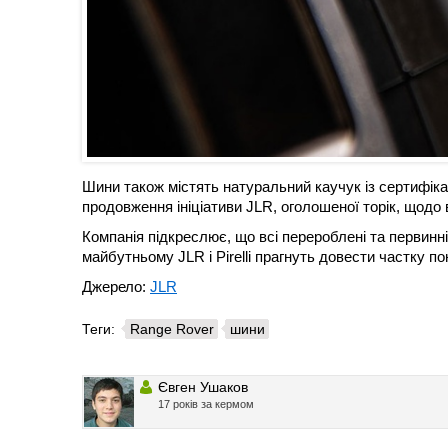
Шини також містять натуральний каучук із сертифік
продовження ініціативи JLR, оголошеної торік, щод
Компанія підкреслює, що всі перероблені та первинні
майбутньому JLR і Pirelli прагнуть довести частку 
Джерело:
JLR
Теги:
Range Rover
шини
Євген Ушаков
17 років за кермом