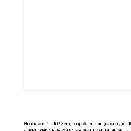
Нові шини Pirelli P Zero, розроблені спеціально для 
дюймовими колесами як стандартне оснащення. Пізніш