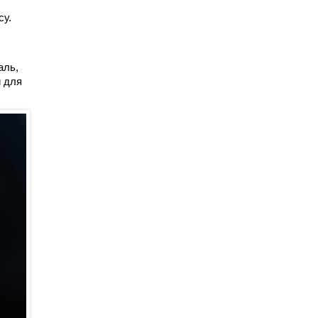
су.
аль,
и для