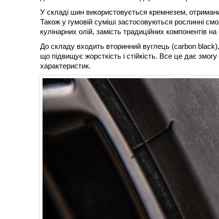
У складі шин використовується кремнезем, отримани
Також у гумовій суміші застосовуються рослинні смол
кулінарних олій, замість традиційних компонентів на
До складу входить вторинний вуглець (carbon black)
що підвищує жорсткість і стійкість. Все це дає змог
характеристик.