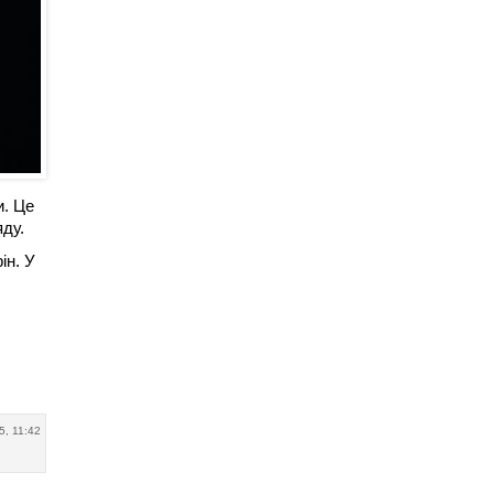
и. Це
ду.
ін. У
5, 11:42