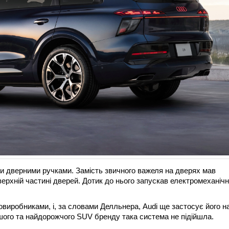
и дверними ручками. Замість звичного важеля на дверях мав
ерхній частині дверей. Дотик до нього запускав електромеханіч
иробниками, і, за словами Делльнера, Audi ще застосує його на
шого та найдорожчого SUV бренду така система не підійшла.