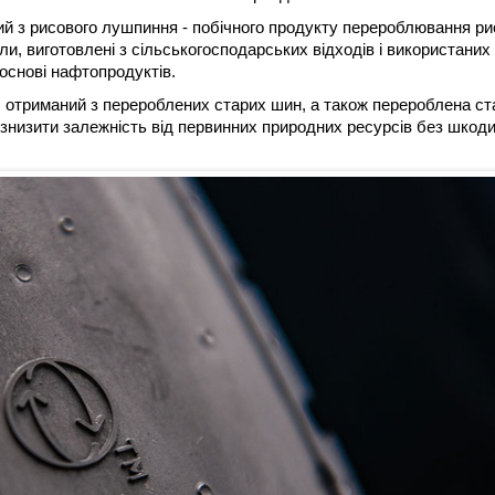
й з рисового лушпиння - побічного продукту перероблювання ри
и, виготовлені з сільськогосподарських відходів і використаних
 основі нафтопродуктів.
, отриманий з перероблених старих шин, а також перероблена ст
у знизити залежність від первинних природних ресурсів без шкод