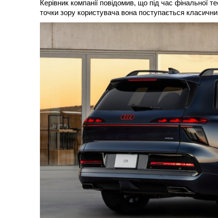
Керівник компанії повідомив, що під час фінальної т
точки зору користувача вона поступається класични