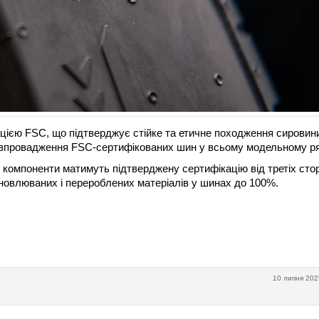
ацією FSC, що підтверджує стійке та етичне походження сировин
о впровадження FSC-сертифікованих шин у всьому модельному ря
 компоненти матимуть підтверджену сертифікацію від третіх стор
поновлюваних і перероблених матеріалів у шинах до 100%.
10 липня 202