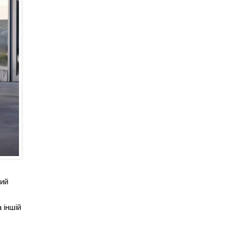
ний
 іншій