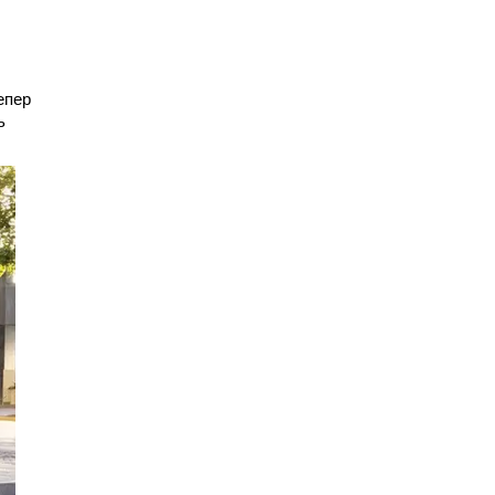
епер
ь