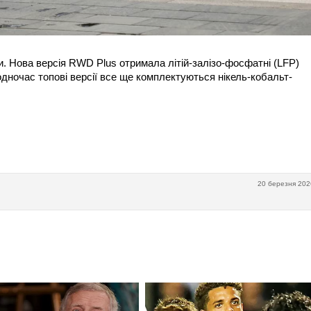
и. Нова версія RWD Plus отримала літій-залізо-фосфатні (LFP)
одночас топові версії все ще комплектуються нікель-кобальт-
20 березня 202