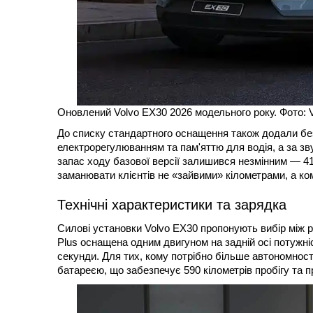
Оновлений Volvo EX30 2026 модельного року. Фото: 
До списку стандартного оснащення також додали без
електрорегулюванням та пам'яттю для водія, а за зв
запас ходу базової версії залишився незмінним — 41
заманювати клієнтів не «зайвими» кілометрами, а к
Технічні характеристики та зарядка
Силові установки Volvo EX30 пропонують вибір між
Plus оснащена одним двигуном на задній осі потужніс
секунди. Для тих, кому потрібно більше автономност
батареєю, що забезпечує 590 кілометрів пробігу та п