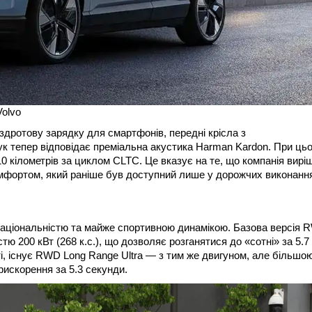
Volvo
дротову зарядку для смартфонів, передні крісла з
ук тепер відповідає преміальна акустика Harman Kardon. При ць
0 кілометрів за циклом CLTC. Це вказує на те, що компанія вирі
омфортом, який раніше був доступний лише у дорожчих виконанн
 раціональністю та майже спортивною динамікою. Базова версія
тю 200 кВт (268 к.с.), що дозволяє розганятися до «сотні» за 5.7
і, існує RWD Long Range Ultra — з тим же двигуном, але більшо
рискорення за 5.3 секунди.