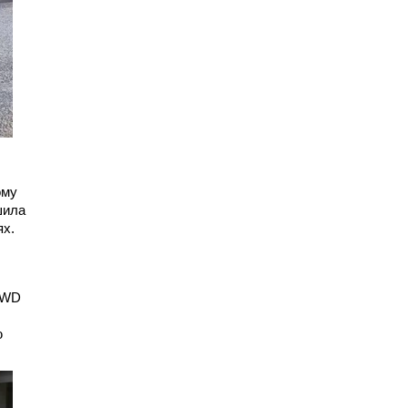
ому
шила
ях.
 RWD
ю