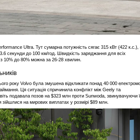
ormance Ultra. Тут сумарна потужність сягає 315 кВт (422 к.с.), 
.6 секунди до 100 км/год. Швидкість заряджання для всіх
 з 10% до 80% можна за 26-28 хвилин.
ьників
ого року Volvo була змушена відкликати понад 40 000 електромо
займання. Ця ситуація спричинила конфлікт між Geely та
віть подавала позов на $323 млн проти Sunwoda, звинувачуючи ї
 зійшлися на мирових виплатах у розмірі $89 млн.