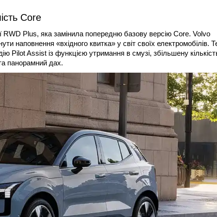
мість Core
 RWD Plus, яка замінила попередню базову версію Core. Volvo
нути наповнення «вхідного квитка» у світ своїх електромобілів. Т
ю Pilot Assist із функцією утримання в смузі, збільшену кількіст
та панорамний дах.