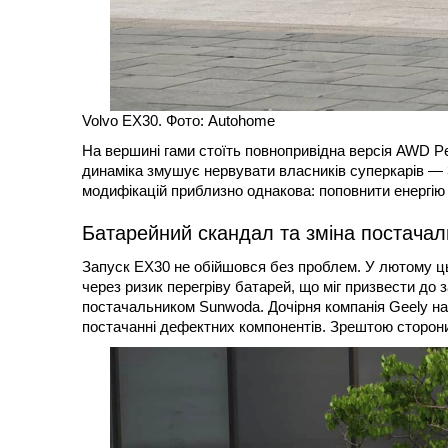
Volvo EX30. Фото: Autohome
На вершині гами стоїть повнопривідна версія AWD Perf
динаміка змушує нервувати власників суперкарів — 3
модифікацій приблизно однакова: поповнити енергію
Батарейний скандал та зміна постачал
Запуск EX30 не обійшовся без проблем. У лютому ць
через ризик перегріву батарей, що міг призвести до 
постачальником Sunwoda. Дочірня компанія Geely на
постачанні дефектних компонентів. Зрештою сторони