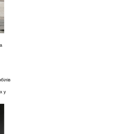
а
білів
х у