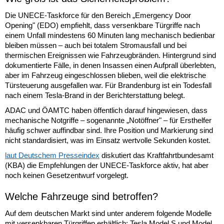
Die UNECE-Taskforce für den Bereich „Emergency Door
Opening" (EDO) empfiehlt, dass versenkbare Türgriffe nach
einem Unfall mindestens 60 Minuten lang mechanisch bedienbar
bleiben müssen – auch bei totalem Stromausfall und bei
thermischen Ereignissen wie Fahrzeugbränden. Hintergrund sind
dokumentierte Fälle, in denen Insassen einen Aufprall überlebten,
aber im Fahrzeug eingeschlossen blieben, weil die elektrische
Türsteuerung ausgefallen war. Für Brandenburg ist ein Todesfall
nach einem Tesla-Brand in der Berichterstattung belegt.
ADAC und ÖAMTC haben öffentlich darauf hingewiesen, dass
mechanische Notgriffe – sogenannte „Notöffner" – für Ersthelfer
häufig schwer auffindbar sind. Ihre Position und Markierung sind
nicht standardisiert, was im Einsatz wertvolle Sekunden kostet.
laut Deutschem Presseindex
diskutiert das Kraftfahrtbundesamt
(KBA) die Empfehlungen der UNECE-Taskforce aktiv, hat aber
noch keinen Gesetzentwurf vorgelegt.
Welche Fahrzeuge sind betroffen?
Auf dem deutschen Markt sind unter anderem folgende Modelle
mit versenkbaren Türgriffen erhältlich: Tesla Model S und Model