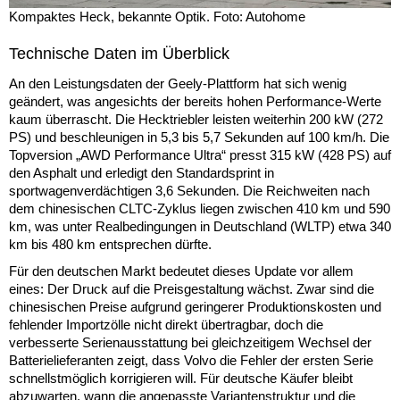
Kompaktes Heck, bekannte Optik. Foto: Autohome
Technische Daten im Überblick
An den Leistungsdaten der Geely-Plattform hat sich wenig
geändert, was angesichts der bereits hohen Performance-Werte
kaum überrascht. Die Hecktriebler leisten weiterhin 200 kW (272
PS) und beschleunigen in 5,3 bis 5,7 Sekunden auf 100 km/h. Die
Topversion „AWD Performance Ultra“ presst 315 kW (428 PS) auf
den Asphalt und erledigt den Standardsprint in
sportwagenverdächtigen 3,6 Sekunden. Die Reichweiten nach
dem chinesischen CLTC-Zyklus liegen zwischen 410 km und 590
km, was unter Realbedingungen in Deutschland (WLTP) etwa 340
km bis 480 km entsprechen dürfte.
Für den deutschen Markt bedeutet dieses Update vor allem
eines: Der Druck auf die Preisgestaltung wächst. Zwar sind die
chinesischen Preise aufgrund geringerer Produktionskosten und
fehlender Importzölle nicht direkt übertragbar, doch die
verbesserte Serienausstattung bei gleichzeitigem Wechsel der
Batterielieferanten zeigt, dass Volvo die Fehler der ersten Serie
schnellstmöglich korrigieren will. Für deutsche Käufer bleibt
abzuwarten, wann die angepasste Variantenstruktur und die