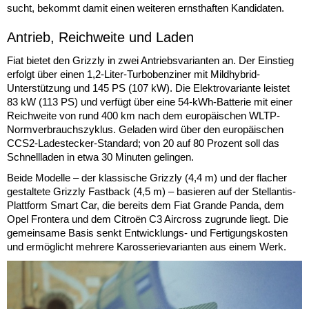
sucht, bekommt damit einen weiteren ernsthaften Kandidaten.
Antrieb, Reichweite und Laden
Fiat bietet den Grizzly in zwei Antriebsvarianten an. Der Einstieg
erfolgt über einen 1,2-Liter-Turbobenziner mit Mildhybrid-
Unterstützung und 145 PS (107 kW). Die Elektrovariante leistet
83 kW (113 PS) und verfügt über eine 54-kWh-Batterie mit einer
Reichweite von rund 400 km nach dem europäischen WLTP-
Normverbrauchszyklus. Geladen wird über den europäischen
CCS2-Ladestecker-Standard; von 20 auf 80 Prozent soll das
Schnellladen in etwa 30 Minuten gelingen.
Beide Modelle – der klassische Grizzly (4,4 m) und der flacher
gestaltete Grizzly Fastback (4,5 m) – basieren auf der Stellantis-
Plattform Smart Car, die bereits dem Fiat Grande Panda, dem
Opel Frontera und dem Citroën C3 Aircross zugrunde liegt. Die
gemeinsame Basis senkt Entwicklungs- und Fertigungskosten
und ermöglicht mehrere Karosserievarianten aus einem Werk.