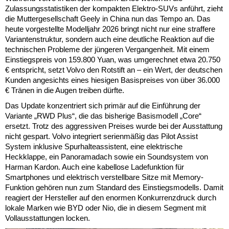
Zulassungsstatistiken der kompakten Elektro-SUVs anführt, zieht
die Muttergesellschaft Geely in China nun das Tempo an. Das
heute vorgestellte Modelljahr 2026 bringt nicht nur eine straffere
Variantenstruktur, sondern auch eine deutliche Reaktion auf die
technischen Probleme der jüngeren Vergangenheit. Mit einem
Einstiegspreis von 159.800 Yuan, was umgerechnet etwa 20.750
€ entspricht, setzt Volvo den Rotstift an – ein Wert, der deutschen
Kunden angesichts eines hiesigen Basispreises von über 36.000
€ Tränen in die Augen treiben dürfte.
Das Update konzentriert sich primär auf die Einführung der
Variante „RWD Plus“, die das bisherige Basismodell „Core“
ersetzt. Trotz des aggressiven Preises wurde bei der Ausstattung
nicht gespart. Volvo integriert serienmäßig das Pilot Assist
System inklusive Spurhalteassistent, eine elektrische
Heckklappe, ein Panoramadach sowie ein Soundsystem von
Harman Kardon. Auch eine kabellose Ladefunktion für
Smartphones und elektrisch verstellbare Sitze mit Memory-
Funktion gehören nun zum Standard des Einstiegsmodells. Damit
reagiert der Hersteller auf den enormen Konkurrenzdruck durch
lokale Marken wie BYD oder Nio, die in diesem Segment mit
Vollausstattungen locken.