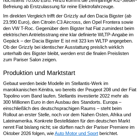
höchstens 70.000 Euro. Hinzu kommt die zehnjährige Kfz-Steuer-
Befreiung ab Erstzulassung für reine Elektrofahrzeuge.
Im direkten Vergleich trifft der Grizzly auf den Dacia Bigster (ab
23.990 Euro), den Citroën C3 Aircross, den Opel Frontera sowie
den VW T-Roc. Gegenüber dem Bigster hat Fiat zumindest beim
elektrischen Antriebsstrang eine klar definierte WLTP-Angabe im
Gepäck – der Dacia Bigster E ist mit 323 km WLTP angegeben.
Ob der Grizzly bei identischer Ausstattung preislich wirklich
unterhalb des Bigster bleibt, werden erst die finalen Preislisten
zum Pariser Salon zeigen.
Produktion und Marktstart
Gebaut werden beide Modelle im Stellantis-Werk im
marokkanischen Kénitra, wo bereits der Peugeot 208 und der Fiat
Topolino vom Band laufen. Stellantis investierte 2022 mehr als
300 Millionen Euro in den Ausbau des Standorts. Europa –
einschließlich des deutschsprachigen Raums – steht beim
Rollout an erster Stelle, noch vor dem Nahen Osten, Afrika und
Lateinamerika. Konkrete Bestelldaten für den deutschen Markt
nennt Fiat bislang nicht; sie dürften nach der Pariser Premiere im
Oktober 2026 folgen, wie
Auto Motor und Sport
berichtet.