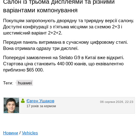
Салон із трьома дисплеями та різними
варіантами компонування
Покупцям запропонують дворядну та трирядну версії салону.
Доступні конфігурації з п'ятьма місцями за схемою 2+3 і
шестимісний варіант 2+2+2.
Передня панель витримана в сучасному цифровому стилі.
Вона отримала одразу три дисплеї.
Попередні замовлення на Stelato G9 в Китаї вже відкриті.
Стартова ціна становить 440 000 юанів, що еквівалентно
приблизно $65 000.
Теги:
huawei
Євген Ушаков
06 серпня 2026, 22:23
17 років за кермом
Новини
/
Vehicles