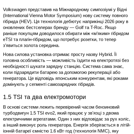
Volkswagen представив на Міжнародному симпозіумі у Відні
(International Vienna Motor Symposium) нову систему повного
гібрида (HEV). Ця технологія дебютує наприкінці 2026 року в
оновлених бестселерах бренду — Golf та T-Roc. Якщо
раніше покупцям доводилося обирати між «м’яким» гібридом
eTSI та плагін-гібридом, що потребує розетки, то тепер
з’явиться золота середина.
Нова силова установка отримає просту назву Hybrid. Її
головна особливість — можливість їздити на електротязі без
необхідності шукати зарядну станцію. Система сама знає,
коли підзарядити батарею за допомогою рекуперації або
генератора. Це відповідь японським конкурентам, які роками
домінують у сегменті самозарядних гібридів.
1.5 TSI та два електромотори
В основі системи лежить перевірений часом бензиновий
турбодвигун 1.5 TSI evo2, який працює у зв'язці з двома
електричними агрегатами. Один з них відповідає за рух коліс,
а інший виконує роль генератора. Енергія зберігається в літій-
іонній батареї ємністю 1.6 кВт·год (технологія NMC), яку