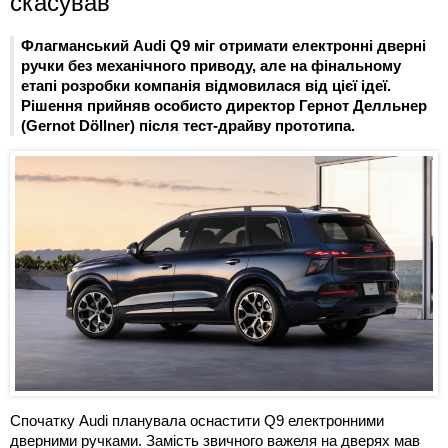
скасував
Флагманський Audi Q9 міг отримати електронні дверні
ручки без механічного приводу, але на фінальному
етапі розробки компанія відмовилася від цієї ідеї.
Рішення прийняв особисто директор Гернот Делльнер
(Gernot Döllner) після тест-драйву прототипа.
Спочатку Audi планувала оснастити Q9 електронними
дверними ручками. Замість звичного важеля на дверях мав