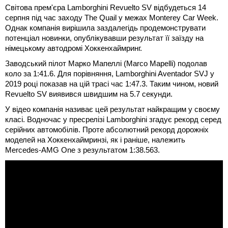
Світова прем'єра Lamborghini Revuelto SV відбудеться 14
серпня під час заходу The Quail у межах Monterey Car Week.
Однак компанія вирішила заздалегідь продемонструвати
потенціал новинки, опублікувавши результат її заїзду на
німецькому автодромі Хоккенхаймринг.
Заводський пілот Марко Мапеллі (Marco Mapelli) подолав
коло за 1:41.6. Для порівняння, Lamborghini Aventador SVJ у
2019 році показав на цій трасі час 1:47.3. Таким чином, новий
Revuelto SV виявився швидшим на 5.7 секунди.
У відео компанія називає цей результат найкращим у своєму
класі. Водночас у пресрелізі Lamborghini згадує рекорд серед
серійних автомобілів. Проте абсолютний рекорд дорожніх
моделей на Хоккенхаймринзі, як і раніше, належить
Mercedes-AMG One з результатом 1:38.563.