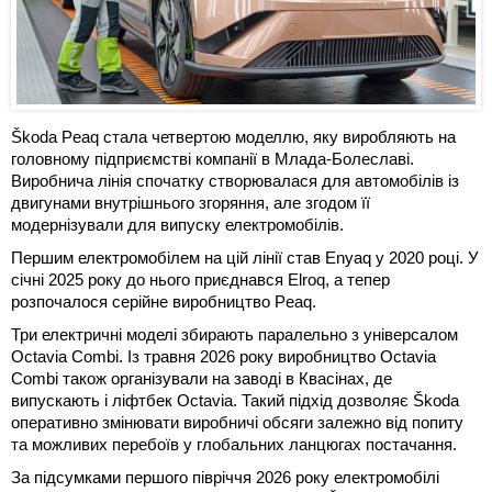
Škoda Peaq стала четвертою моделлю, яку виробляють на
головному підприємстві компанії в Млада-Болеславі.
Виробнича лінія спочатку створювалася для автомобілів із
двигунами внутрішнього згоряння, але згодом її
модернізували для випуску електромобілів.
Першим електромобілем на цій лінії став Enyaq у 2020 році. У
січні 2025 року до нього приєднався Elroq, а тепер
розпочалося серійне виробництво Peaq.
Три електричні моделі збирають паралельно з універсалом
Octavia Combi. Із травня 2026 року виробництво Octavia
Combi також організували на заводі в Квасінах, де
випускають і ліфтбек Octavia. Такий підхід дозволяє Škoda
оперативно змінювати виробничі обсяги залежно від попиту
та можливих перебоїв у глобальних ланцюгах постачання.
За підсумками першого півріччя 2026 року електромобілі