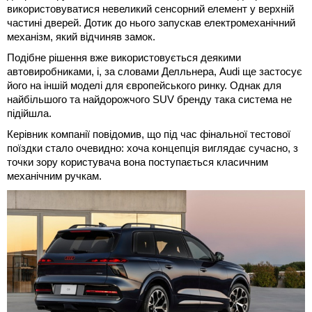
використовуватися невеликий сенсорний елемент у верхній
частині дверей. Дотик до нього запускав електромеханічний
механізм, який відчиняв замок.
Подібне рішення вже використовується деякими
автовиробниками, і, за словами Делльнера, Audi ще застосує
його на іншій моделі для європейського ринку. Однак для
найбільшого та найдорожчого SUV бренду така система не
підійшла.
Керівник компанії повідомив, що під час фінальної тестової
поїздки стало очевидно: хоча концепція виглядає сучасно, з
точки зору користувача вона поступається класичним
механічним ручкам.