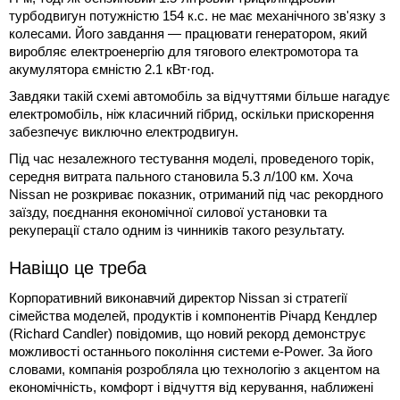
турбодвигун потужністю 154 к.с. не має механічного зв'язку з
колесами. Його завдання — працювати генератором, який
виробляє електроенергію для тягового електромотора та
акумулятора ємністю 2.1 кВт⋅год.
Завдяки такій схемі автомобіль за відчуттями більше нагадує
електромобіль, ніж класичний гібрид, оскільки прискорення
забезпечує виключно електродвигун.
Під час незалежного тестування моделі, проведеного торік,
середня витрата пального становила 5.3 л/100 км. Хоча
Nissan не розкриває показник, отриманий під час рекордного
заїзду, поєднання економічної силової установки та
рекуперації стало одним із чинників такого результату.
Навіщо це треба
Корпоративний виконавчий директор Nissan зі стратегії
сімейства моделей, продуктів і компонентів Річард Кендлер
(Richard Candler) повідомив, що новий рекорд демонструє
можливості останнього покоління системи e-Power. За його
словами, компанія розробляла цю технологію з акцентом на
економічність, комфорт і відчуття від керування, наближені