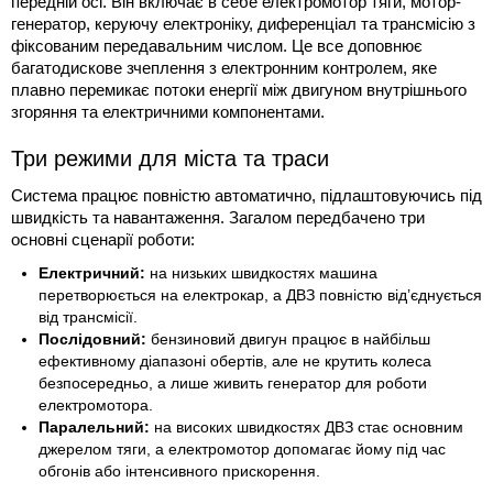
передній осі. Він включає в себе електромотор тяги, мотор-
генератор, керуючу електроніку, диференціал та трансмісію з
фіксованим передавальним числом. Це все доповнює
багатодискове зчеплення з електронним контролем, яке
плавно перемикає потоки енергії між двигуном внутрішнього
згоряння та електричними компонентами.
Три режими для міста та траси
Система працює повністю автоматично, підлаштовуючись під
швидкість та навантаження. Загалом передбачено три
основні сценарії роботи:
Електричний:
на низьких швидкостях машина
перетворюється на електрокар, а ДВЗ повністю від’єднується
від трансмісії.
Послідовний:
бензиновий двигун працює в найбільш
ефективному діапазоні обертів, але не крутить колеса
безпосередньо, а лише живить генератор для роботи
електромотора.
Паралельний:
на високих швидкостях ДВЗ стає основним
джерелом тяги, а електромотор допомагає йому під час
обгонів або інтенсивного прискорення.