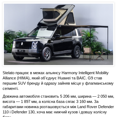
Stelato працює в межах альянсу Harmony Intelligent Mobility
Alliance (HIMA), який об'єднує Huawei та BAIC. G9 став
першим SUV бренду й одразу зайняв місце у флагманському
сегменті.
Довжина автомобіля становить 5 206 мм, ширина — 2 050 мм,
висота — 1 897 мм, а колісна база сягає 3 160 мм. За
габаритами новинка розташовується між Land Rover Defender
110 і Defender 130, хоча має нижчий кузов і довшу колісну