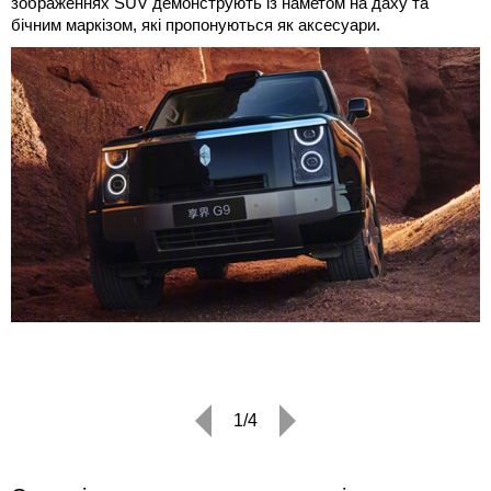
зображеннях SUV демонструють із наметом на даху та
бічним маркізом, які пропонуються як аксесуари.
1/4