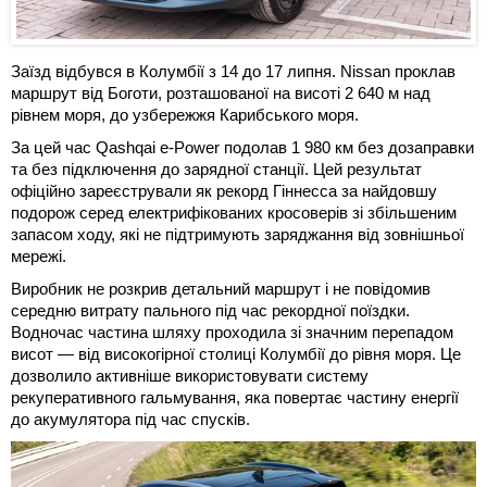
Заїзд відбувся в Колумбії з 14 до 17 липня. Nissan проклав
маршрут від Боготи, розташованої на висоті 2 640 м над
рівнем моря, до узбережжя Карибського моря.
За цей час Qashqai e-Power подолав 1 980 км без дозаправки
та без підключення до зарядної станції. Цей результат
офіційно зареєстрували як рекорд Гіннесса за найдовшу
подорож серед електрифікованих кросоверів зі збільшеним
запасом ходу, які не підтримують заряджання від зовнішньої
мережі.
Виробник не розкрив детальний маршрут і не повідомив
середню витрату пального під час рекордної поїздки.
Водночас частина шляху проходила зі значним перепадом
висот — від високогірної столиці Колумбії до рівня моря. Це
дозволило активніше використовувати систему
рекуперативного гальмування, яка повертає частину енергії
до акумулятора під час спусків.