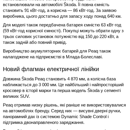
встановлювали на автомобілі Škoda. Її повна ємність
становить 91 кВт⋅год, а корисна — 86 кВт⋅год. За заявою
виробника, цього достатньо для запасу ходу понад 640 км.
Для моделі також передбачена батарея ємністю 63 кВт⋅год
(59 кВт⋅год корисної ємності). Покупці можуть обрати одну з
трьох силових установок потужністю від 150 до 220 кВт, а
також задній або повний привід.
Виробництво акумуляторних батарей для Peaq також
налагоджене на підприємстві в Млада-Болеславі.
Новий флагман електричної лінійки
Довжина Škoda Peaq становить 4 870 мм, а колісна база
наближається до 3 000 мм. Це найбільший і найпросторіший
кросовер в історії марки та перша модель Škoda у сегменті
великих SUV.
Peaq отримав низку рішень, які раніше не використовувалися
на автомобілях бренду. Серед них — висувні дверні ручки,
панорамний дах із системою Dynamic Shade Control і
підтримка двонаправленого заряджання.