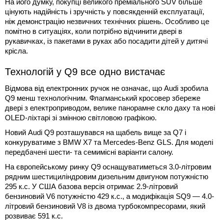
На його думку, покупці великого преміального SUV більше
цінують надійність і зручність у повсякденній експлуатації,
ніж демонстрацію незвичних технічних рішень. Особливо це
помітно в ситуаціях, коли потрібно відчинити двері в
рукавичках, із пакетами в руках або посадити дітей у дитячі
крісла.
Технологій у Q9 все одно вистачає
Відмова від електронних ручок не означає, що Audi зробила
Q9 менш технологічним. Флагманський кросовер збереже
двері з електроприводом, велике панорамне скло даху та нові
OLED-ліхтарі зі змінною світловою графікою.
Новий Audi Q9 розташувався на щабель вище за Q7 і
конкуруватиме з BMW X7 та Mercedes-Benz GLS. Для моделі
передбачені шести- та семимісні варіанти салону.
На європейському ринку Q9 оснащуватиметься 3.0-літровим
рядним шестициліндровим дизельним двигуном потужністю
295 к.с. У США базова версія отримає 2.9-літровий
бензиновий V6 потужністю 429 к.с., а модифікація SQ9 — 4.0-
літровий бензиновий V8 із двома турбокомпресорами, який
розвиває 591 к.с.