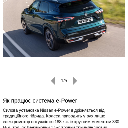
1/5
Як працює система e-Power
Силова установка Nissan e-Power відрізняється від
традиційного гібрида. Колеса приводить у рух лише
електромотор потужністю 188 к.с. із крутним моментом 330
Н·м, тоді як бензиновий 1.5-літровий трициліндровий