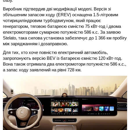
базу.
Виробник підтвердив дві модифікації моделі. Версія зі
збільшеним запасом ходу (EREV) оснащена 1.5-літровим
чотирициліндровим турбодвигуном, який працює
генератором, тяговою батареєю ємністю 75 кВт⋅год і двома
електромоторами сумарною потужністю 586 к.с. За заявою
Stelato, така силова установка забезпечує до 1 366 км пробігу
між заряджанням і дозаправкою.
Для тих, хто хоче повністю електричний автомобіль,
запропонують версію BEV із батареєю ємністю 120 кВт⋅год.
Вона також отримала два електромотори потужністю 586 к.с.,
а запас ходу заявлений на рівні 728 км.