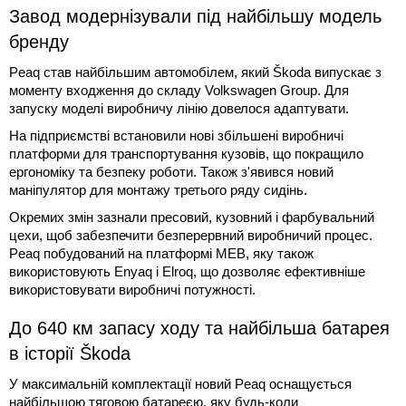
Завод модернізували під найбільшу модель
бренду
Peaq став найбільшим автомобілем, який Škoda випускає з
моменту входження до складу Volkswagen Group. Для
запуску моделі виробничу лінію довелося адаптувати.
На підприємстві встановили нові збільшені виробничі
платформи для транспортування кузовів, що покращило
ергономіку та безпеку роботи. Також з'явився новий
маніпулятор для монтажу третього ряду сидінь.
Окремих змін зазнали пресовий, кузовний і фарбувальний
цехи, щоб забезпечити безперервний виробничий процес.
Peaq побудований на платформі MEB, яку також
використовують Enyaq і Elroq, що дозволяє ефективніше
використовувати виробничі потужності.
До 640 км запасу ходу та найбільша батарея
в історії Škoda
У максимальній комплектації новий Peaq оснащується
найбільшою тяговою батареєю, яку будь-коли