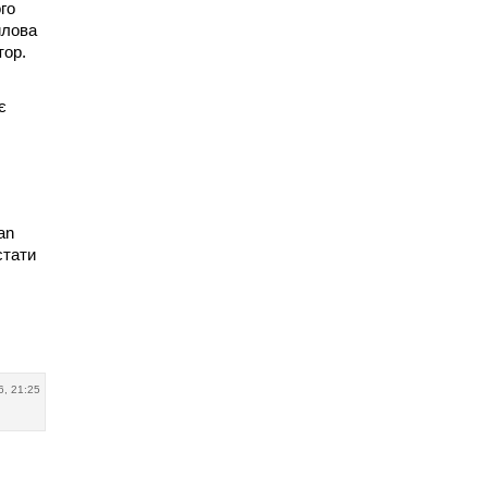
го
илова
тор.
є
an
стати
6, 21:25