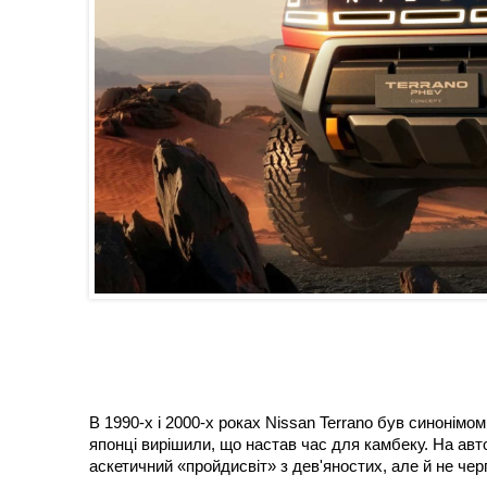
В 1990-х і 2000-х роках Nissan Terrano був синонімо
японці вирішили, що настав час для камбеку. На авто
аскетичний «пройдисвіт» з дев'яностих, але й не чер