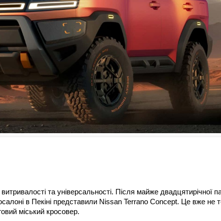
м витривалості та універсальності. Після майже двадцятирічної п
салоні в Пекіні представили Nissan Terrano Concept. Це вже не 
говий міський кросовер.