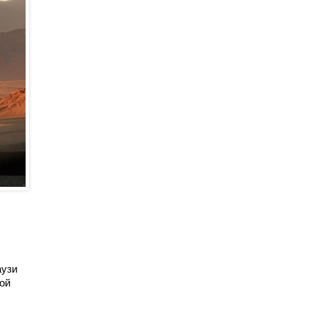
аузи
той