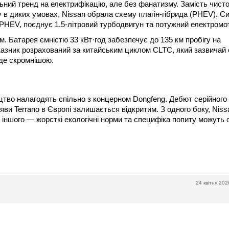
ьний тренд на електрифікацію, але без фанатизму. Замість чисто
 в диких умовах, Nissan обрала схему плагін-гібрида (PHEV). С
o PHEV, поєднує 1.5-літровий турбодвигун та потужний електромо
м. Батарея ємністю 33 кВт·год забезпечує до 135 км пробігу на
казник розрахований за китайським циклом CLTC, який зазвичай 
де скромнішою.
тво налагодять спільно з концерном Dongfeng. Дебют серійного
яви Terrano в Європі залишається відкритим. З одного боку, Niss
З іншого — жорсткі екологічні норми та специфіка попиту можуть 
24 квітня 202