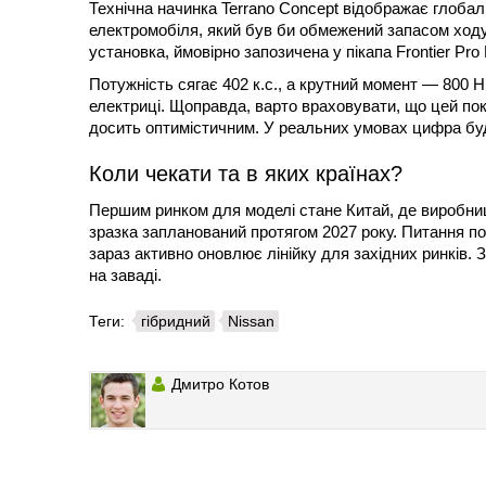
Технічна начинка Terrano Concept відображає глобал
електромобіля, який був би обмежений запасом ходу
установка, ймовірно запозичена у пікапа Frontier Pr
Потужність сягає 402 к.с., а крутний момент — 800 Н
електриці. Щоправда, варто враховувати, що цей по
досить оптимістичним. У реальних умовах цифра бу
Коли чекати та в яких країнах?
Першим ринком для моделі стане Китай, де виробниц
зразка запланований протягом 2027 року. Питання по
зараз активно оновлює лінійку для західних ринків. 
на заваді.
Теги:
гібридний
Nissan
Дмитро Котов