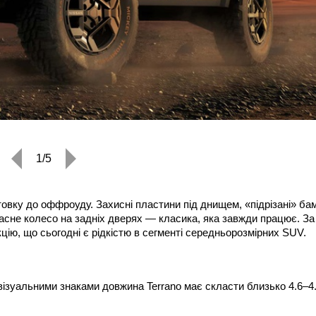
1/5
товку до оффроуду. Захисні пластини під днищем, «підрізані» ба
пасне колесо на задніх дверях — класика, яка завжди працює. За
ію, що сьогодні є рідкістю в сегменті середньорозмірних SUV.
 візуальними знаками довжина Terrano має скласти близько 4.6–4