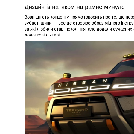
Дизайн із натяком на рамне минуле
Зовнішність концепту прямо говорить про те, що пер
зубасті шини — все це створює образ міцного інстр
за які любили старі покоління, але додали сучасних 
додаткові ліхтарі.