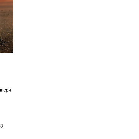
мпери
.8