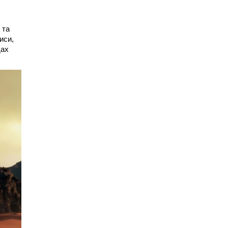
 та
иси,
дах