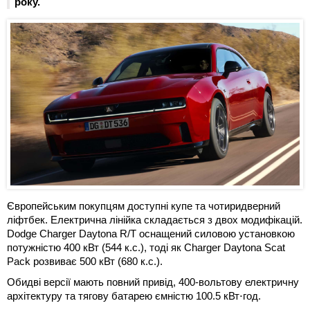
року.
Європейським покупцям доступні купе та чотиридверний
ліфтбек. Електрична лінійка складається з двох модифікацій.
Dodge Charger Daytona R/T оснащений силовою установкою
потужністю 400 кВт (544 к.с.), тоді як Charger Daytona Scat
Pack розвиває 500 кВт (680 к.с.).
Обидві версії мають повний привід, 400-вольтову електричну
архітектуру та тягову батарею ємністю 100.5 кВт⋅год.