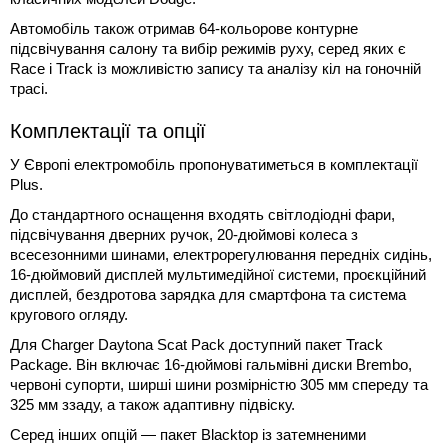
Автомобіль також отримав 64-кольорове контурне
підсвічування салону та вибір режимів руху, серед яких є
Race і Track із можливістю запису та аналізу кіл на гоночній
трасі.
Комплектації та опції
У Європі електромобіль пропонуватиметься в комплектації
Plus.
До стандартного оснащення входять світлодіодні фари,
підсвічування дверних ручок, 20-дюймові колеса з
всесезонними шинами, електрорегулювання передніх сидінь,
16-дюймовий дисплей мультимедійної системи, проєкційний
дисплей, бездротова зарядка для смартфона та система
кругового огляду.
Для Charger Daytona Scat Pack доступний пакет Track
Package. Він включає 16-дюймові гальмівні диски Brembo,
червоні супорти, ширші шини розмірністю 305 мм спереду та
325 мм ззаду, а також адаптивну підвіску.
Серед інших опцій — пакет Blacktop із затемненими