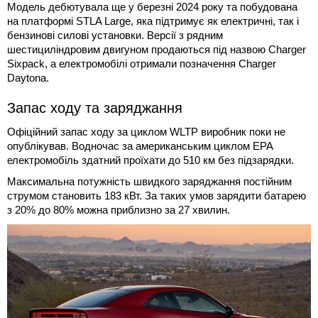
Модель дебютувала ще у березні 2024 року та побудована
на платформі STLA Large, яка підтримує як електричні, так і
бензинові силові установки. Версії з рядним
шестициліндровим двигуном продаються під назвою Charger
Sixpack, а електромобілі отримали позначення Charger
Daytona.
Запас ходу та заряджання
Офіційний запас ходу за циклом WLTP виробник поки не
опублікував. Водночас за американським циклом EPA
електромобіль здатний проїхати до 510 км без підзарядки.
Максимальна потужність швидкого заряджання постійним
струмом становить 183 кВт. За таких умов зарядити батарею
з 20% до 80% можна приблизно за 27 хвилин.