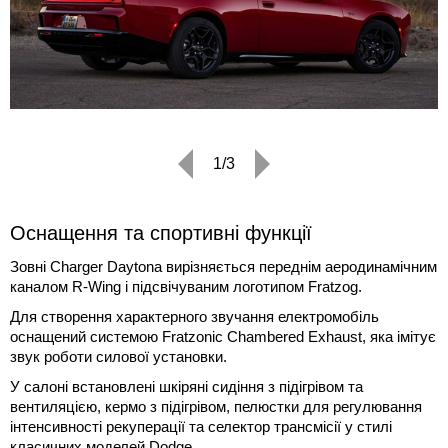
1/3
Оснащення та спортивні функції
Зовні Charger Daytona вирізняється переднім аеродинамічним
каналом R-Wing і підсвічуваним логотипом Fratzog.
Для створення характерного звучання електромобіль
оснащений системою Fratzonic Chambered Exhaust, яка імітує
звук роботи силової установки.
У салоні встановлені шкіряні сидіння з підігрівом та
вентиляцією, кермо з підігрівом, пелюстки для регулювання
інтенсивності рекуперації та селектор трансмісії у стилі
класичних моделей Dodge.