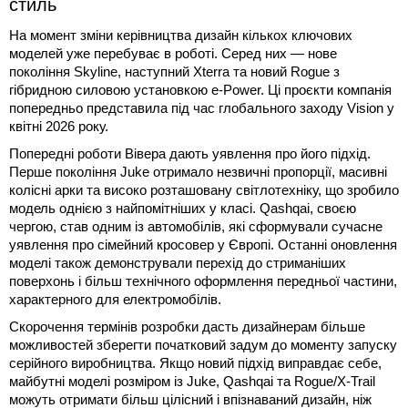
стиль
На момент зміни керівництва дизайн кількох ключових
моделей уже перебуває в роботі. Серед них — нове
покоління Skyline, наступний Xterra та новий Rogue з
гібридною силовою установкою e-Power. Ці проєкти компанія
попередньо представила під час глобального заходу Vision у
квітні 2026 року.
Попередні роботи Вівера дають уявлення про його підхід.
Перше покоління Juke отримало незвичні пропорції, масивні
колісні арки та високо розташовану світлотехніку, що зробило
модель однією з найпомітніших у класі. Qashqai, своєю
чергою, став одним із автомобілів, які сформували сучасне
уявлення про сімейний кросовер у Європі. Останні оновлення
моделі також демонстрували перехід до стриманіших
поверхонь і більш технічного оформлення передньої частини,
характерного для електромобілів.
Скорочення термінів розробки дасть дизайнерам більше
можливостей зберегти початковий задум до моменту запуску
серійного виробництва. Якщо новий підхід виправдає себе,
майбутні моделі розміром із Juke, Qashqai та Rogue/X-Trail
можуть отримати більш цілісний і впізнаваний дизайн, ніж