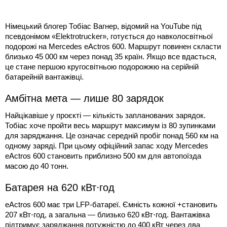
Німецький блогер Тобіас Вагнер, відомий на YouTube під
псевдонімом «Elektrotrucker», готується до навколосвітньої
подорожі на Mercedes eActros 600. Маршрут повинен скласти
близько 45 000 км через понад 35 країн. Якщо все вдасться,
це стане першою кругосвітньою подорожжю на серійній
батарейній вантажівці.
Амбітна мета — лише 80 зарядок
Найцікавіше у проєкті — кількість запланованих зарядок.
Тобіас хоче пройти весь маршрут максимум із 80 зупинками
для заряджання. Це означає середній пробіг понад 560 км на
одному заряді. При цьому офіційний запас ходу Mercedes
eActros 600 становить приблизно 500 км для автопоїзда
масою до 40 тонн.
Батарея на 620 кВт⋅год
eActros 600 має три LFP-батареї. Ємність кожної +становить
207 кВт⋅год, а загальна — близько 620 кВт⋅год. Вантажівка
підтримує заряджання потужністю до 400 кВт через два