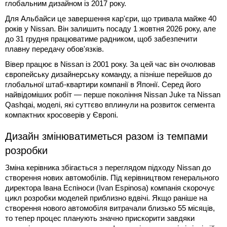
глобальним дизайном із 2017 року.
Для Альбайси це завершення кар'єри, що тривала майже 40
років у Nissan. Він залишить посаду 1 жовтня 2026 року, але
до 31 грудня працюватиме радником, щоб забезпечити
плавну передачу обов'язків.
Вівер працює в Nissan із 2001 року. За цей час він очолював
європейську дизайнерську команду, а пізніше перейшов до
глобальної штаб-квартири компанії в Японії. Серед його
найвідоміших робіт — перше покоління Nissan Juke та Nissan
Qashqai, моделі, які суттєво вплинули на розвиток сегмента
компактних кросоверів у Європі.
Дизайн змінюватиметься разом із темпами
розробки
Зміна керівника збігається з переглядом підходу Nissan до
створення нових автомобілів. Під керівництвом генерального
директора Івана Еспіноси (Ivan Espinosa) компанія скорочує
цикл розробки моделей приблизно вдвічі. Якщо раніше на
створення нового автомобіля витрачали близько 55 місяців,
то тепер процес планують значно прискорити завдяки