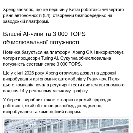
Xpeng заявляє, що це перший у Китаї роботаксі четвертого
рівня автономності (L4), створений безпосередньо на
заводській платформі.
Власні AI-чипи та 3 000 TOPS
обчислювальної потужності
Новинка базується на платформі Xpeng GX і використовує
чотири процесори Turing AI. Сукупна обчислювальна
потужність системи сягає 3 000 TOPS.
Ще у січні 2026 року Xpeng отримала дозвіл на дорожні
випробування автономних автомобілів у Гуанчжоу. Після
цього компанія почала регулярні тести систем автономного
водіння L4 у реальному міському трафіку.
У березні виробник також створив окремий підрозділ
роботаксі, який об’єднав розробку, дослідження,
випробування та комерційний напрям.