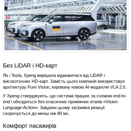
Без LiDAR і HD-карт
Як і Tesla, Xpeng вирішила відмовитися від LiDAR і
високоточних HD-карт. Замість цього компанія використовує
архітектуру Pure Vision, керовану новою AI-моделлю VLA 2.0.
У Xpeng стверджують, що система працює за схемою end-to-
end і обходиться без класичних проміжних етапів «Vision-
Language-Action». Завдяки цьому затримка реакції
скорочується до менш ніж 80 мс.
Комфорт пасажирів