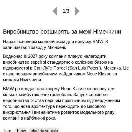
1/3
Виробництво розширять за межі Німеччини
Наразі основним майданчиком для випуску BMW i3
залишається завод у Мюнхені.
Водночас із 2027 року компанія планує налагодити
виробництво версії зі стандартною колісною базою на
підприємстві в Сан-Луїс-Потосі (San Luis Potosí), Мексика. Це
стане першим виробничим майданчиком Neue Klasse за
межами Німеччини.
BMW розглядає платформу Neue Klasse як основу для
кількох майбутніх електромобілів. Запуск серійного
виробництва i3 став першим практичним підтвердженням
того, що нова архітектура переходить до масового
використання і визначатиме розвиток модельного ряду
компанії в найближчі роки.
Теги:
bmw
electric vehicle