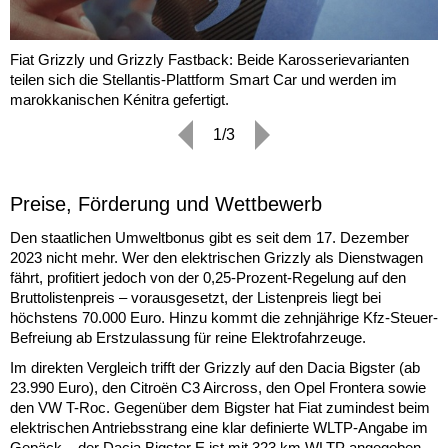
Fiat Grizzly und Grizzly Fastback: Beide Karosserievarianten
teilen sich die Stellantis-Plattform Smart Car und werden im
marokkanischen Kénitra gefertigt.
1/3
Preise, Förderung und Wettbewerb
Den staatlichen Umweltbonus gibt es seit dem 17. Dezember
2023 nicht mehr. Wer den elektrischen Grizzly als Dienstwagen
fährt, profitiert jedoch von der 0,25-Prozent-Regelung auf den
Bruttolistenpreis – vorausgesetzt, der Listenpreis liegt bei
höchstens 70.000 Euro. Hinzu kommt die zehnjährige Kfz-Steuer-
Befreiung ab Erstzulassung für reine Elektrofahrzeuge.
Im direkten Vergleich trifft der Grizzly auf den Dacia Bigster (ab
23.990 Euro), den Citroën C3 Aircross, den Opel Frontera sowie
den VW T-Roc. Gegenüber dem Bigster hat Fiat zumindest beim
elektrischen Antriebsstrang eine klar definierte WLTP-Angabe im
Gepäck – der Dacia Bigster E ist mit 323 km WLTP angegeben.