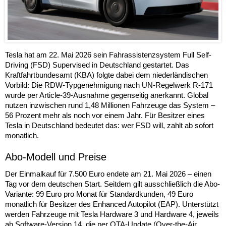
Tesla hat am 22. Mai 2026 sein Fahrassistenzsystem Full Self-
Driving (FSD) Supervised in Deutschland gestartet. Das
Kraftfahrtbundesamt (KBA) folgte dabei dem niederländischen
Vorbild: Die RDW-Typgenehmigung nach UN-Regelwerk R-171
wurde per Article-39-Ausnahme gegenseitig anerkannt. Global
nutzen inzwischen rund 1,48 Millionen Fahrzeuge das System –
56 Prozent mehr als noch vor einem Jahr. Für Besitzer eines
Tesla in Deutschland bedeutet das: wer FSD will, zahlt ab sofort
monatlich.
Abo-Modell und Preise
Der Einmalkauf für 7.500 Euro endete am 21. Mai 2026 – einen
Tag vor dem deutschen Start. Seitdem gilt ausschließlich die Abo-
Variante: 99 Euro pro Monat für Standardkunden, 49 Euro
monatlich für Besitzer des Enhanced Autopilot (EAP). Unterstützt
werden Fahrzeuge mit Tesla Hardware 3 und Hardware 4, jeweils
ab Software-Version 14, die per OTA-Update (Over-the-Air,