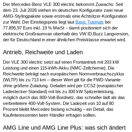
Der Mercedes-Benz VLE 300 electric bekommt Zuwachs: Seit
dem 23. Juli 2026 stehen im deutschen Konfigurator zwei neue
AMG-Stylingpakete sowie erstmals eine Achtsitzer-Konfiguration
zur Wahl. Der Einstiegspreis liegt laut
Basic Tutorials
bei
77.895,97 Euro inkl. 19 % MwSt – damit positioniert sich der
elektrische Großraumvan oberhalb des VW ID.Buzz Langversion,
der für Deutschland in einer ähnlichen Preisklasse erwartet wird.
Antrieb, Reichweite und Laden
Der VLE 300 electric setzt auf einen Frontantrieb mit 203 kW
Leistung und einen 115-kWh-Akku (NMC-Zellchemie). Die
Reichweite beträgt nach europäischem Normverbrauchszyklus
(WLTP) bis zu 713 km – dieser Wert gilt für die FWD-Variante
ohne größere Zuladung. Geladen wird per CCS2 (europäischer
Ladestecker-Standard) mit bis zu 300 kW Spitzenleistung,
möglich durch das 800-Volt-Bordnetz, das schneller lädt als das
verbreitetere 400-Volt-System. Die Ladezeit von 10 auf 80
Prozent bleibt Mercedes bislang schuldig – ein Detail, das
Kaufinteressenten beim Händler erfragen sollten.
AMG Line und AMG Line Plus: was sich ändert