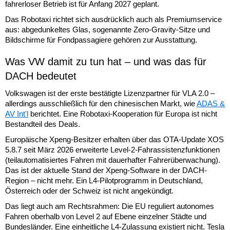
fahrerloser Betrieb ist für Anfang 2027 geplant.
Das Robotaxi richtet sich ausdrücklich auch als Premiumservice
aus: abgedunkeltes Glas, sogenannte Zero-Gravity-Sitze und
Bildschirme für Fondpassagiere gehören zur Ausstattung.
Was VW damit zu tun hat – und was das für
DACH bedeutet
Volkswagen ist der erste bestätigte Lizenzpartner für VLA 2.0 –
allerdings ausschließlich für den chinesischen Markt, wie
ADAS &
AV Int'l
berichtet. Eine Robotaxi-Kooperation für Europa ist nicht
Bestandteil des Deals.
Europäische Xpeng-Besitzer erhalten über das OTA-Update XOS
5.8.7 seit März 2026 erweiterte Level-2-Fahrassistenzfunktionen
(teilautomatisiertes Fahren mit dauerhafter Fahrerüberwachung).
Das ist der aktuelle Stand der Xpeng-Software in der DACH-
Region – nicht mehr. Ein L4-Pilotprogramm in Deutschland,
Österreich oder der Schweiz ist nicht angekündigt.
Das liegt auch am Rechtsrahmen: Die EU reguliert autonomes
Fahren oberhalb von Level 2 auf Ebene einzelner Städte und
Bundesländer. Eine einheitliche L4-Zulassung existiert nicht. Tesla