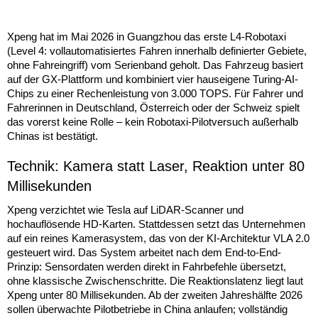
Xpeng hat im Mai 2026 in Guangzhou das erste L4-Robotaxi
(Level 4: vollautomatisiertes Fahren innerhalb definierter Gebiete,
ohne Fahreingriff) vom Serienband geholt. Das Fahrzeug basiert
auf der GX-Plattform und kombiniert vier hauseigene Turing-AI-
Chips zu einer Rechenleistung von 3.000 TOPS. Für Fahrer und
Fahrerinnen in Deutschland, Österreich oder der Schweiz spielt
das vorerst keine Rolle – kein Robotaxi-Pilotversuch außerhalb
Chinas ist bestätigt.
Technik: Kamera statt Laser, Reaktion unter 80
Millisekunden
Xpeng verzichtet wie Tesla auf LiDAR-Scanner und
hochauflösende HD-Karten. Stattdessen setzt das Unternehmen
auf ein reines Kamerasystem, das von der KI-Architektur VLA 2.0
gesteuert wird. Das System arbeitet nach dem End-to-End-
Prinzip: Sensordaten werden direkt in Fahrbefehle übersetzt,
ohne klassische Zwischenschritte. Die Reaktionslatenz liegt laut
Xpeng unter 80 Millisekunden. Ab der zweiten Jahreshälfte 2026
sollen überwachte Pilotbetriebe in China anlaufen; vollständig