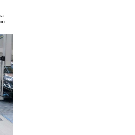
на
ьно