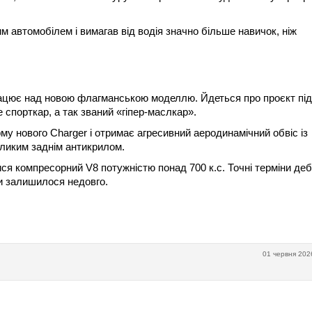
им автомобілем і вимагав від водія значно більше навичок, ніж
рацює над новою флагманською моделлю. Йдеться про проєкт під
 спорткар, а так званий «гіпер-маслкар».
у нового Charger і отримає агресивний аеродинамічний обвіс із
еликим заднім антикрилом.
ся компресорний V8 потужністю понад 700 к.с. Точні терміни де
ти залишилося недовго.
01 червня 202