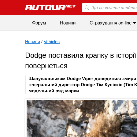
Форум
Новини
Страхування on-line
Новини
/
Vehicles
Dodge поставила крапку в історі
повернеться
Шанувальникам Dodge Viper доведеться змирит
генеральний директор Dodge Тім Куніскіс (Tim 
модельний ряд марки.