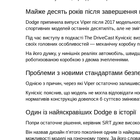
Майже десять років після завершення
Dodge припинила випуск Viper після 2017 модельног
спортивних моделей останніх десятиліть, але не змі
Під час виступу в подкасті The DriveCast Куніскіс ви
своїх головних особливостей — механічну коробку п
На його думку, у нинішніх реаліях автомобіль, шви
роботизованою коробкою з двома зчепленнями.
Проблеми з новими стандартами безп
Однією з причин, через які Viper остаточно залишивс
Куніскіс пояснив, що модель не могла відповідати н
нормативів конструкцію довелося б суттєво змінюват
Один із найяскравіших Dodge в історії
Попри остаточне рішення, керівник SRT дуже високо 
Він назвав дизайн п'ятого покоління одним із найкра
можливості моделі на гоночному треку. За його слов