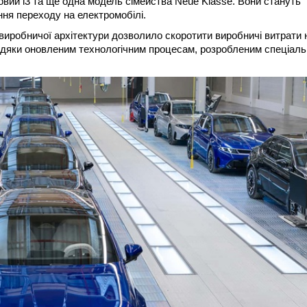
овий i3 та ще одна модель сімейства Neue Klasse. Вони стануть
ня переходу на електромобілі.
виробничої архітектури дозволило скоротити виробничі витрати 
вдяки оновленим технологічним процесам, розробленим спеціал