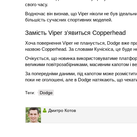
свого часу.
Водночас він визнав, що Viper ніколи не був ідеальн
більшість сучасних спортивних моделей.
Замість Viper з'явиться Copperhead
Хоча повернення Viper не планується, Dodge вже п
назвою Copperhead. За словами Куніскіса, це буде не
Очікується, що новинка використовуватиме платформ
великими повітрозабірниками, масивним капотом і в
За попередніми даними, під капотом може розмістити
поки не оголошені, але в Dodge натякають, що чека
Теги:
Dodge
Дмитро Котов