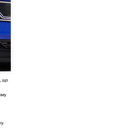
, що
ому
у.