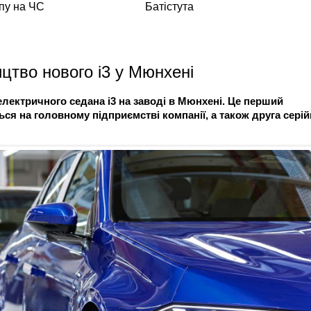
тво нового i3 у Мюнхені
лектричного седана i3 на заводі в Мюнхені. Це перший
ься на головному підприємстві компанії, а також друга серій