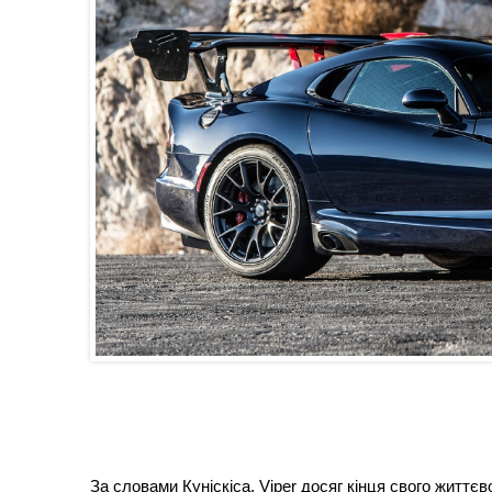
За словами Куніскіса, Viper досяг кінця свого життє