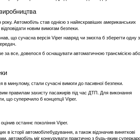
 виробництва
о року. Автомобіль став однією з найяскравіших американських
г відповідати новим вимогам безпеки.
знав, що сучасна версія Viper навряд чи змогла б зберегти одну з
ередач.
дше за все, довелося б оснащувати автоматичною трансмісією аб
еки
я в минулому, стали сучасні вимоги до пасивної безпеки.
овим правилам захисту пасажирів під час ДТП. Для виконання
и, що суперечило б концепції Viper.
оцінив останнє покоління Viper.
щих в історії автомобілебудування, а також відзначив виняткові
ами, автомобіль міг конкурувати практично з будь-яким суперкар