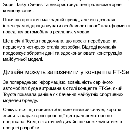
Super Taikyu Series та використовує центральномоторне
компонування.
Поки що прототип має задній привід, але він дозволяє
інженерам відпрацьовувати особливості нової платформи та
поведінку автомобіля в реальних умовах.
Ще в січні Toyota повідомила, що проєкт перебуває на
першому з чотирьох етапів розробки. Відтоді компанія
продовжує збирати дані та вдосконалювати конструкцію
майбутньої моделі.
Дизайн можуть запозичити у концепта FT-Se
За попередньою інформацією, зовнішність серійного
автомобіля буде витримана в стилі концепта FT-Se, який
Toyota показала раніше як бачення майбутніх спортивних
моделей бренду.
Очікується, що новинка збереже низький силует, короткі
звиси та характерні пропорції центральномоторного
спорткара. Втім, остаточний дизайн ще може змінитися в
процесі розробки.