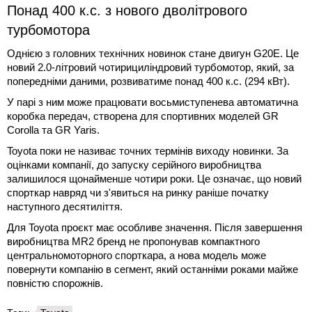
Понад 400 к.с. з нового дволітрового
турбомотора
Однією з головних технічних новинок стане двигун G20E. Це
новий 2.0-літровий чотирициліндровий турбомотор, який, за
попередніми даними, розвиватиме понад 400 к.с. (294 кВт).
У парі з ним може працювати восьмиступенева автоматична
коробка передач, створена для спортивних моделей GR
Corolla та GR Yaris.
Toyota поки не називає точних термінів виходу новинки. За
оцінками компанії, до запуску серійного виробництва
залишилося щонайменше чотири роки. Це означає, що новий
спорткар навряд чи з'явиться на ринку раніше початку
наступного десятиліття.
Для Toyota проєкт має особливе значення. Після завершення
виробництва MR2 бренд не пропонував компактного
центральномоторного спорткара, а нова модель може
повернути компанію в сегмент, який останніми роками майже
повністю спорожнів.