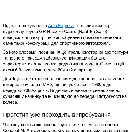
Під час спілкування з
Auto Express
головний інженер
підрозділу Toyota GR Наохіко Сайто (Naohiko Saito)
повідомив, що внутрішні випробування показали переваги
саме такої конфігурації для спортивного автомобіля.
За його словами, поєднання центральномоторної архітектури
та повного приводу забезпечує найкращий баланс
характеристик для високопродуктивної моделі. Саме на цій
схемі й базуватиметься майбутній спорткар.
Для Toyota це стане поверненням до концепції, яку компанія
використовувала в MR2, що випускалася з 1980-х до
середини 2000-х років. Водночас новинка отримає значно
сучаснішу начинку та інший підхід до передачі потужності на
колеса.
Прототип уже проходить випробування
Частину майбутніх рішень Toyota вже тестує на концепті
Concept M. Автомобіль бере участь у японській гоночній серії