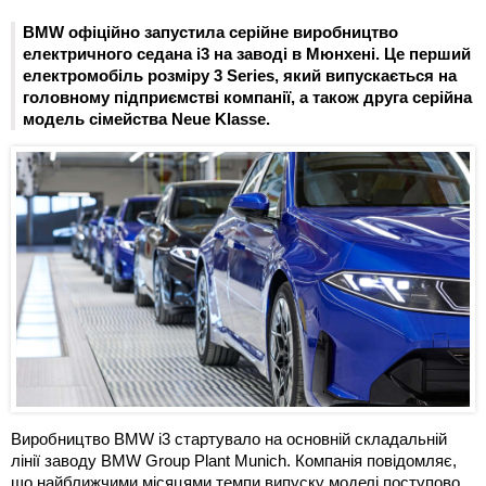
BMW офіційно запустила серійне виробництво
електричного седана i3 на заводі в Мюнхені. Це перший
електромобіль розміру 3 Series, який випускається на
головному підприємстві компанії, а також друга серійна
модель сімейства Neue Klasse.
Виробництво BMW i3 стартувало на основній складальній
лінії заводу BMW Group Plant Munich. Компанія повідомляє,
що найближчими місяцями темпи випуску моделі поступово