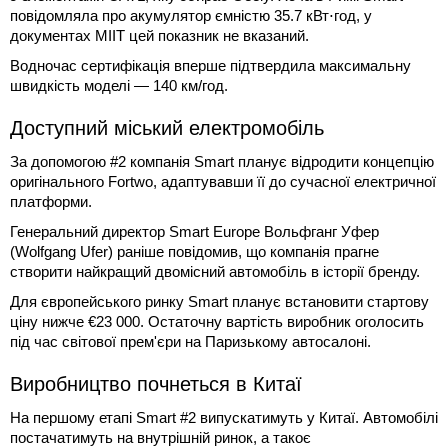
повідомляла про акумулятор ємністю 35.7 кВт⋅год, у
документах MIIT цей показник не вказаний.
Водночас сертифікація вперше підтвердила максимальну
швидкість моделі — 140 км/год.
Доступний міський електромобіль
За допомогою #2 компанія Smart планує відродити концепцію
оригінального Fortwo, адаптувавши її до сучасної електричної
платформи.
Генеральний директор Smart Europe Вольфганг Уфер
(Wolfgang Ufer) раніше повідомив, що компанія прагне
створити найкращий двомісний автомобіль в історії бренду.
Для європейського ринку Smart планує встановити стартову
ціну нижче €23 000. Остаточну вартість виробник оголосить
під час світової прем'єри на Паризькому автосалоні.
Виробництво почнеться в Китаї
На першому етапі Smart #2 випускатимуть у Китаї. Автомобілі
постачатимуть на внутрішній ринок, а такоє