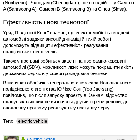
(Nonhyeon) і Чхондам (Cheongdam), ще по одній — у Самсон
A (Samseong A), Самсон B (Samseong B) та Сінса (Sinsa).
Ефективність і нові технології
Уряд Південної Кореї вважає, що електромобілі та водневі
автомобілі завдяки високій динаміці й тихій роботі
допоможуть підвищити ефективність реагування
поліцейських підрозділів.
Також у програмі робиться акцент на програмно-керовані
автомобілі (SDV), можливості яких можуть покращити якість
державних сервісів у сфері громадської безпеки.
Виконувач обов'язків генерального комісара Національного
поліцейського агентства Ю Чже Сон (Yoo Jae-sung)
повідомив, що після запуску проєкту в Каннамі відомство
планує якнайшвидше визначити другий і третій регіони, де
аналогічну програму реалізують у наступну чергу.
Теги:
electric vehicle
Дмитро Котов