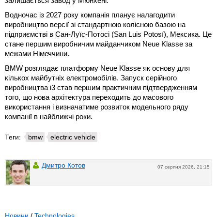
залишається завод у Мюнхені.
Водночас із 2027 року компанія планує налагодити
виробництво версії зі стандартною колісною базою на
підприємстві в Сан-Луїс-Потосі (San Luis Potosí), Мексика. Це
стане першим виробничим майданчиком Neue Klasse за
межами Німеччини.
BMW розглядає платформу Neue Klasse як основу для
кількох майбутніх електромобілів. Запуск серійного
виробництва i3 став першим практичним підтвердженням
того, що нова архітектура переходить до масового
використання і визначатиме розвиток модельного ряду
компанії в найближчі роки.
Теги:
bmw
electric vehicle
Дмитро Котов
07 серпня 2026, 21:15
Новини
/
Technologies