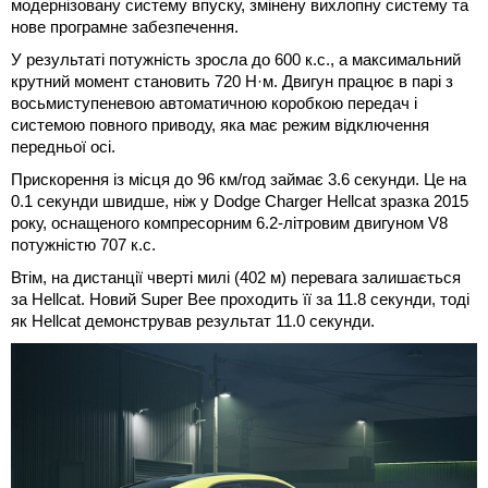
модернізовану систему впуску, змінену вихлопну систему та
нове програмне забезпечення.
У результаті потужність зросла до 600 к.с., а максимальний
крутний момент становить 720 Н·м. Двигун працює в парі з
восьмиступеневою автоматичною коробкою передач і
системою повного приводу, яка має режим відключення
передньої осі.
Прискорення із місця до 96 км/год займає 3.6 секунди. Це на
0.1 секунди швидше, ніж у Dodge Charger Hellcat зразка 2015
року, оснащеного компресорним 6.2-літровим двигуном V8
потужністю 707 к.с.
Втім, на дистанції чверті милі (402 м) перевага залишається
за Hellcat. Новий Super Bee проходить її за 11.8 секунди, тоді
як Hellcat демонстрував результат 11.0 секунди.