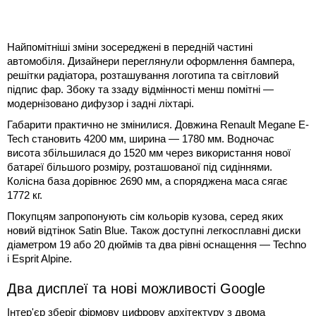
Найпомітніші зміни зосереджені в передній частині
автомобіля. Дизайнери переглянули оформлення бампера,
решітки радіатора, розташування логотипа та світловий
підпис фар. Збоку та ззаду відмінності менш помітні —
модернізовано дифузор і задні ліхтарі.
Габарити практично не змінилися. Довжина Renault Megane E-
Tech становить 4200 мм, ширина — 1780 мм. Водночас
висота збільшилася до 1520 мм через використання нової
батареї більшого розміру, розташованої під сидіннями.
Колісна база дорівнює 2690 мм, а споряджена маса сягає
1772 кг.
Покупцям запропонують сім кольорів кузова, серед яких
новий відтінок Satin Blue. Також доступні легкосплавні диски
діаметром 19 або 20 дюймів та два рівні оснащення — Techno
і Esprit Alpine.
Два дисплеї та нові можливості Google
Інтер'єр зберіг фірмову цифрову архітектуру з двома