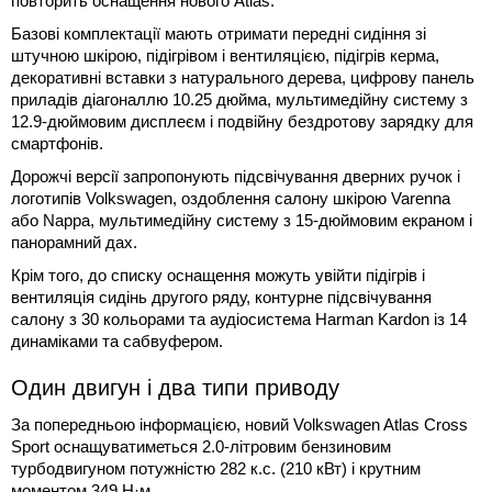
повторить оснащення нового Atlas.
Базові комплектації мають отримати передні сидіння зі
штучною шкірою, підігрівом і вентиляцією, підігрів керма,
декоративні вставки з натурального дерева, цифрову панель
приладів діагоналлю 10.25 дюйма, мультимедійну систему з
12.9-дюймовим дисплеєм і подвійну бездротову зарядку для
смартфонів.
Дорожчі версії запропонують підсвічування дверних ручок і
логотипів Volkswagen, оздоблення салону шкірою Varenna
або Nappa, мультимедійну систему з 15-дюймовим екраном і
панорамний дах.
Крім того, до списку оснащення можуть увійти підігрів і
вентиляція сидінь другого ряду, контурне підсвічування
салону з 30 кольорами та аудіосистема Harman Kardon із 14
динаміками та сабвуфером.
Один двигун і два типи приводу
За попередньою інформацією, новий Volkswagen Atlas Cross
Sport оснащуватиметься 2.0-літровим бензиновим
турбодвигуном потужністю 282 к.с. (210 кВт) і крутним
моментом 349 Н·м.