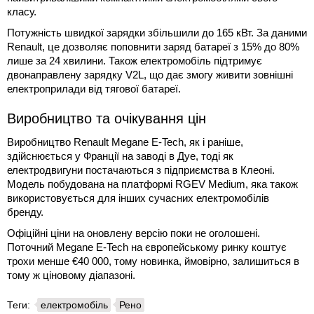
класу.
Потужність швидкої зарядки збільшили до 165 кВт. За даними
Renault, це дозволяє поповнити заряд батареї з 15% до 80%
лише за 24 хвилини. Також електромобіль підтримує
двонаправлену зарядку V2L, що дає змогу живити зовнішні
електроприлади від тягової батареї.
Виробництво та очікування цін
Виробництво Renault Megane E-Tech, як і раніше,
здійснюється у Франції на заводі в Дуе, тоді як
електродвигуни постачаються з підприємства в Клеоні.
Модель побудована на платформі RGEV Medium, яка також
використовується для інших сучасних електромобілів
бренду.
Офіційні ціни на оновлену версію поки не оголошені.
Поточний Megane E-Tech на європейському ринку коштує
трохи менше €40 000, тому новинка, ймовірно, залишиться в
тому ж ціновому діапазоні.
Теги:
електромобіль
Рено