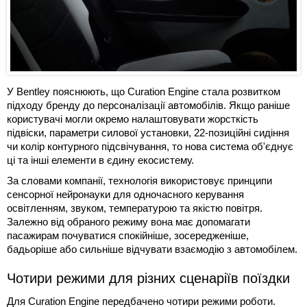
У Bentley пояснюють, що Curation Engine стала розвитком
підходу бренду до персоналізації автомобілів. Якщо раніше
користувачі могли окремо налаштовувати жорсткість
підвіски, параметри силової установки, 22-позиційні сидіння
чи колір контурного підсвічування, то нова система об'єднує
ці та інші елементи в єдину екосистему.
За словами компанії, технологія використовує принципи
сенсорної нейронауки для одночасного керування
освітленням, звуком, температурою та якістю повітря.
Залежно від обраного режиму вона має допомагати
пасажирам почуватися спокійніше, зосередженіше,
бадьоріше або сильніше відчувати взаємодію з автомобілем.
Чотири режими для різних сценаріїв поїздки
Для Curation Engine передбачено чотири режими роботи.