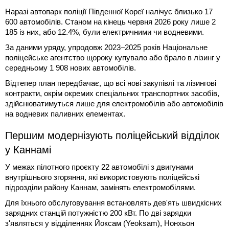
Наразі автопарк поліції Південної Кореї налічує близько 17
600 автомобілів. Станом на кінець червня 2026 року лише 2
185 із них, або 12.4%, були електричними чи водневими.
За даними уряду, упродовж 2023–2025 років Національне
поліцейське агентство щороку купувало або брало в лізинг у
середньому 1 908 нових автомобілів.
Відтепер план передбачає, що всі нові закупівлі та лізингові
контракти, окрім окремих спеціальних транспортних засобів,
здійснюватимуться лише для електромобілів або автомобілів
на водневих паливних елементах.
Першим модернізують поліцейський відділок
у Каннамі
У межах пілотного проєкту 22 автомобілі з двигунами
внутрішнього згоряння, які використовують поліцейські
підрозділи району Каннам, замінять електромобілями.
Для їхнього обслуговування встановлять дев'ять швидкісних
зарядних станцій потужністю 200 кВт. По дві зарядки
з'являться у відділеннях Йоксам (Yeoksam), Нонхьон