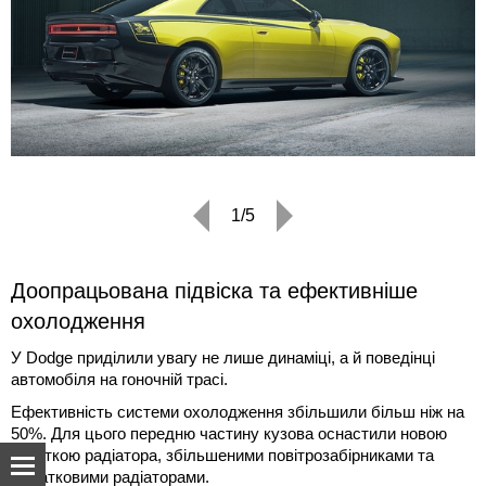
1/5
Доопрацьована підвіска та ефективніше
охолодження
У Dodge приділили увагу не лише динаміці, а й поведінці
автомобіля на гоночній трасі.
Ефективність системи охолодження збільшили більш ніж на
50%. Для цього передню частину кузова оснастили новою
решіткою радіатора, збільшеними повітрозабірниками та
додатковими радіаторами.