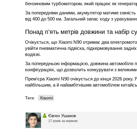
бензиновим турбомотором, який працює як генерато
За попередніми даними, акумулятор матиме ємність 
від 400 до 500 км. Загальний запас ходу з урахуван
Понад п'ять метрів довжини та набір с
Очікується, що Xiaomi N90 отримає два електромото
увійти пневматична підвіска, підкермовування задні
водієві.
За попередньою інформацією, довжина автомобіля п
конфігураціях, що дозволить конкурувати з великим
Прем'єра Xiaomi N90 очікується до кінця 2026 року.
найбільшим, а й найамбітнішим автомобілем китайсько
Теги:
Xiaomi
Євген Ушаков
17 років за кермом