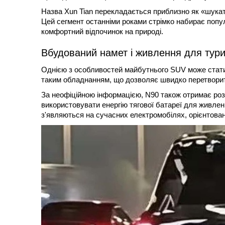
Назва Xun Tian перекладається приблизно як «шукати
Цей сегмент останніми роками стрімко набирає популя
комфортний відпочинок на природі.
Вбудований намет і живлення для тур
Однією з особливостей майбутнього SUV може стати і
таким обладнанням, що дозволяє швидко перетворит
За неофіційною інформацією, N90 також отримає роз
використовувати енергію тягової батареї для живленн
з'являються на сучасних електромобілях, орієнтован