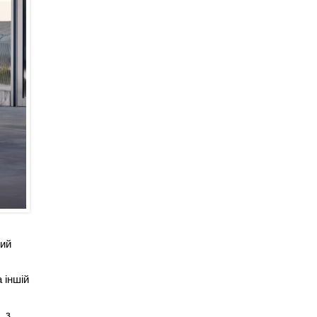
ний
 іншій
, з