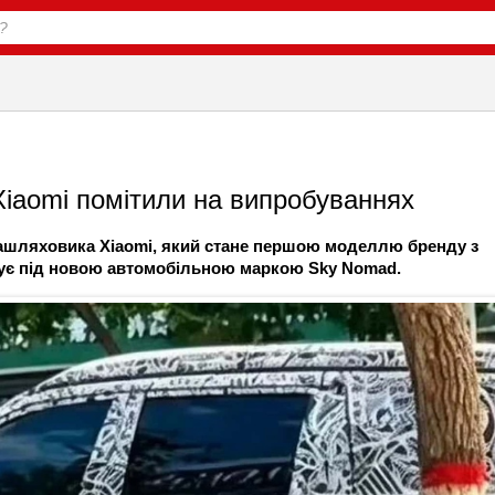
iaomi помітили на випробуваннях
зашляховика Xiaomi, який стане першою моделлю бренду з
тує під новою автомобільною маркою Sky Nomad.