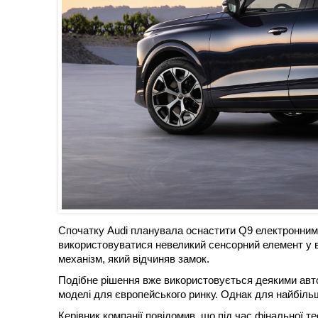
Спочатку Audi планувала оснастити Q9 електронним
використовуватися невеликий сенсорний елемент у в
механізм, який відчиняв замок.
Подібне рішення вже використовується деякими автов
моделі для європейського ринку. Однак для найбіль
Керівник компанії повідомив, що під час фінальної т