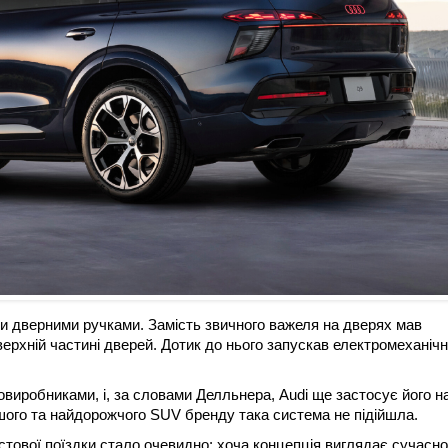
и дверними ручками. Замість звичного важеля на дверях мав
ерхній частині дверей. Дотик до нього запускав електромеханіч
иробниками, і, за словами Делльнера, Audi ще застосує його на
шого та найдорожчого SUV бренду така система не підійшла.
естової поїздки стало очевидно: хоча концепція виглядає сучасно