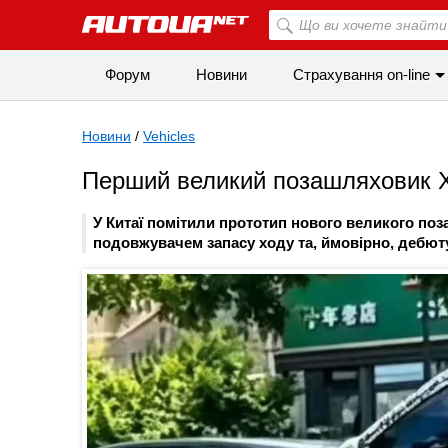
Форум
Новини
Страхування on-line
Новини
/
Vehicles
Перший великий позашляховик X
У Китаї помітили прототип нового великого по
подовжувачем запасу ходу та, ймовірно, дебю