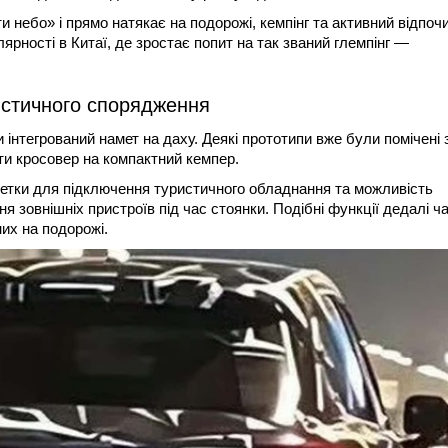
 небо» і прямо натякає на подорожі, кемпінг та активний відпоч
рності в Китаї, де зростає попит на так званий глемпінг —
истичного спорядження
нтегрований намет на даху. Деякі прототипи вже були помічені 
и кросовер на компактний кемпер.
етки для підключення туристичного обладнання та можливість
я зовнішніх пристроїв під час стоянки. Подібні функції дедалі ч
их на подорожі.