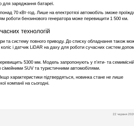
р для заряджання батареї.
понад 70 кВт⋅год. Лише на електротязі автомобіль зможе проїжд
ням роботи бензинового генератора може перевищити 1 500 км.
учасних технологій
ри та систему повного приводу. До списку обладнання також мо
х коліс і датчик LiDAR на даху для роботи сучасних систем допо
еревищить 5300 мм. Модель запропонують у п'яти- та семимісні
и сімейними SUV та туристичними автомобілями.
 Якщо характеристики підтвердяться, новинка стане не лише
ї компанії на сьогодні.
22 червня 202