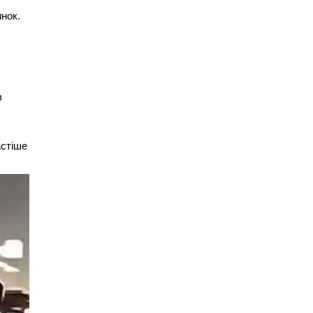
инок.
з
астіше