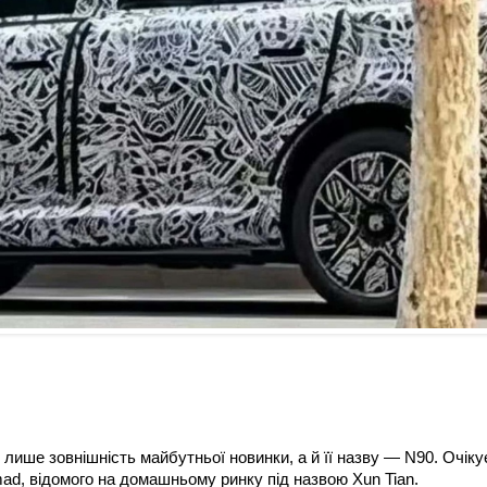
е лише зовнішність майбутньої новинки, а й її назву — N90. Очіку
d, відомого на домашньому ринку під назвою Xun Tian.