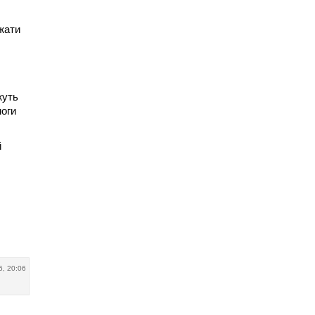
жати
жуть
моги
й
6, 20:06