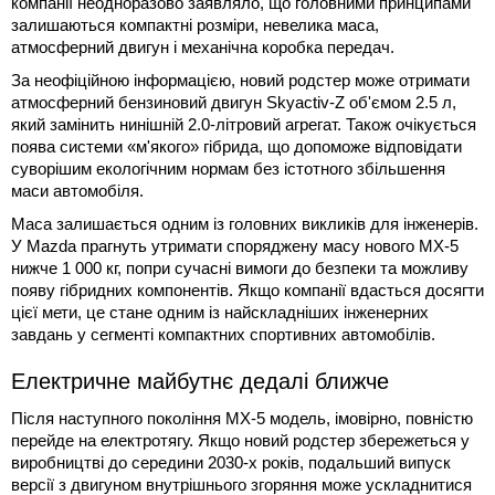
компанії неодноразово заявляло, що головними принципами
залишаються компактні розміри, невелика маса,
атмосферний двигун і механічна коробка передач.
За неофіційною інформацією, новий родстер може отримати
атмосферний бензиновий двигун Skyactiv-Z об'ємом 2.5 л,
який замінить нинішній 2.0-літровий агрегат. Також очікується
поява системи «м'якого» гібрида, що допоможе відповідати
суворішим екологічним нормам без істотного збільшення
маси автомобіля.
Маса залишається одним із головних викликів для інженерів.
У Mazda прагнуть утримати споряджену масу нового MX-5
нижче 1 000 кг, попри сучасні вимоги до безпеки та можливу
появу гібридних компонентів. Якщо компанії вдасться досягти
цієї мети, це стане одним із найскладніших інженерних
завдань у сегменті компактних спортивних автомобілів.
Електричне майбутнє дедалі ближче
Після наступного покоління MX-5 модель, імовірно, повністю
перейде на електротягу. Якщо новий родстер збережеться у
виробництві до середини 2030-х років, подальший випуск
версії з двигуном внутрішнього згоряння може ускладнитися