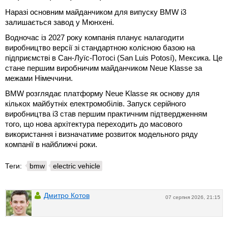
Наразі основним майданчиком для випуску BMW i3
залишається завод у Мюнхені.
Водночас із 2027 року компанія планує налагодити
виробництво версії зі стандартною колісною базою на
підприємстві в Сан-Луїс-Потосі (San Luis Potosí), Мексика. Це
стане першим виробничим майданчиком Neue Klasse за
межами Німеччини.
BMW розглядає платформу Neue Klasse як основу для
кількох майбутніх електромобілів. Запуск серійного
виробництва i3 став першим практичним підтвердженням
того, що нова архітектура переходить до масового
використання і визначатиме розвиток модельного ряду
компанії в найближчі роки.
Теги:
bmw
electric vehicle
Дмитро Котов
07 серпня 2026, 21:15