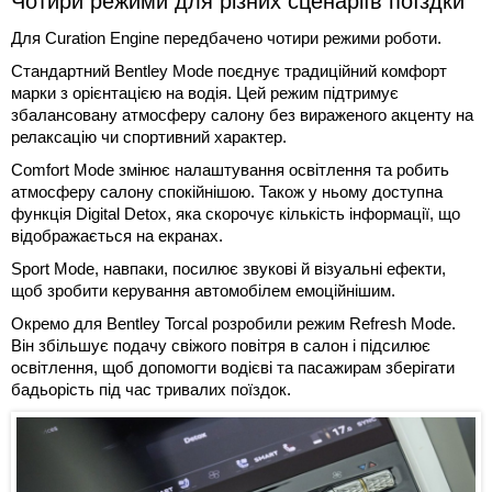
Чотири режими для різних сценаріїв поїздки
Для Curation Engine передбачено чотири режими роботи.
Стандартний Bentley Mode поєднує традиційний комфорт
марки з орієнтацією на водія. Цей режим підтримує
збалансовану атмосферу салону без вираженого акценту на
релаксацію чи спортивний характер.
Comfort Mode змінює налаштування освітлення та робить
атмосферу салону спокійнішою. Також у ньому доступна
функція Digital Detox, яка скорочує кількість інформації, що
відображається на екранах.
Sport Mode, навпаки, посилює звукові й візуальні ефекти,
щоб зробити керування автомобілем емоційнішим.
Окремо для Bentley Torcal розробили режим Refresh Mode.
Він збільшує подачу свіжого повітря в салон і підсилює
освітлення, щоб допомогти водієві та пасажирам зберігати
бадьорість під час тривалих поїздок.