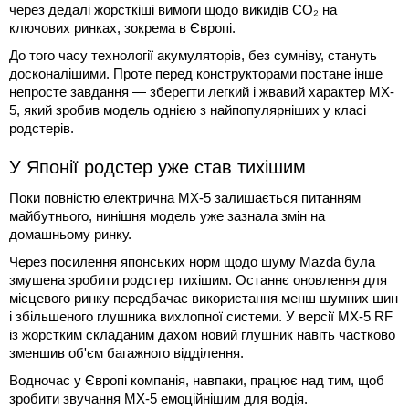
через дедалі жорсткіші вимоги щодо викидів CO₂ на
ключових ринках, зокрема в Європі.
До того часу технології акумуляторів, без сумніву, стануть
досконалішими. Проте перед конструкторами постане інше
непросте завдання — зберегти легкий і жвавий характер MX-
5, який зробив модель однією з найпопулярніших у класі
родстерів.
У Японії родстер уже став тихішим
Поки повністю електрична MX-5 залишається питанням
майбутнього, нинішня модель уже зазнала змін на
домашньому ринку.
Через посилення японських норм щодо шуму Mazda була
змушена зробити родстер тихішим. Останнє оновлення для
місцевого ринку передбачає використання менш шумних шин
і збільшеного глушника вихлопної системи. У версії MX-5 RF
із жорстким складаним дахом новий глушник навіть частково
зменшив об'єм багажного відділення.
Водночас у Європі компанія, навпаки, працює над тим, щоб
зробити звучання MX-5 емоційнішим для водія.