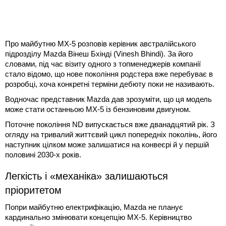
Про майбутню MX-5 розповів керівник австралійського
підрозділу Mazda Вінеш Бхінді (Vinesh Bhindi). За його
словами, під час візиту одного з топменеджерів компанії
стало відомо, що нове покоління родстера вже перебуває в
розробці, хоча конкретні терміни дебюту поки не називають.
Водночас представник Mazda дав зрозуміти, що ця модель
може стати останньою MX-5 із бензиновим двигуном.
Поточне покоління ND випускається вже дванадцятий рік. З
огляду на тривалий життєвий цикл попередніх поколінь, його
наступник цілком може залишатися на конвеєрі й у першій
половині 2030-х років.
Легкість і «механіка» залишаються
пріоритетом
Попри майбутню електрифікацію, Mazda не планує
кардинально змінювати концепцію MX-5. Керівництво