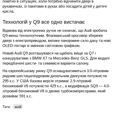
помітно в ситуаціях, коли потрібно відчинити двері в
рукавичках, із пакетами в руках або посадити дітей у дитячі
крісла.
Технологій у Q9 все одно вистачає
Відмова від електронних ручок не означає, що Audi зробила
Q9 менш технологічним. Флагманський кросовер збереже
двері з електроприводом, велике панорамне скло даху та нові
OLED-ліхтарі зі змінною світловою графікою.
Новий Audi Q9 розташувався на щабель вище за Q7 і
конкуруватиме з BMW X7 та Mercedes-Benz GLS. Для моделі
передбачені шести- та семимісні варіанти салону.
На європейському ринку Q9 оснащуватиметься 3.0-літровим
рядним шестициліндровим дизельним двигуном потужністю
295 к.с. У США базова версія отримає 2.9-літровий
бензиновий V6 потужністю 429 к.с., а модифікація SQ9 — 4.0-
літровий бензиновий V8 із двома турбокомпресорами, який
розвиває 591 к.с.
Теги:
audi