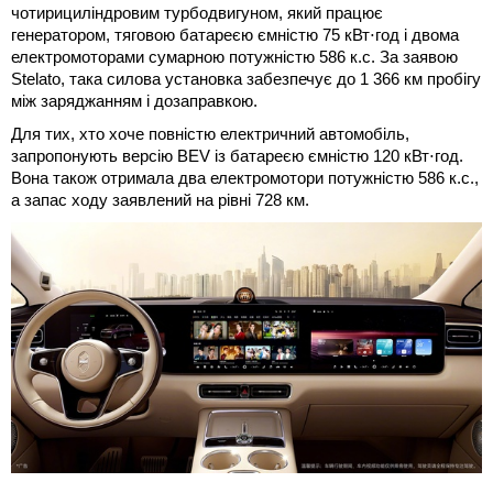
чотирициліндровим турбодвигуном, який працює
генератором, тяговою батареєю ємністю 75 кВт⋅год і двома
електромоторами сумарною потужністю 586 к.с. За заявою
Stelato, така силова установка забезпечує до 1 366 км пробігу
між заряджанням і дозаправкою.
Для тих, хто хоче повністю електричний автомобіль,
запропонують версію BEV із батареєю ємністю 120 кВт⋅год.
Вона також отримала два електромотори потужністю 586 к.с.,
а запас ходу заявлений на рівні 728 км.