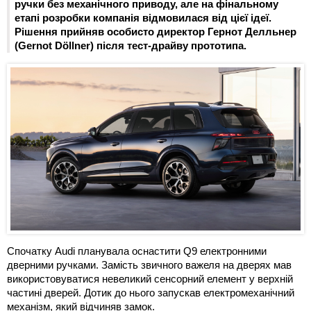
ручки без механічного приводу, але на фінальному
етапі розробки компанія відмовилася від цієї ідеї.
Рішення прийняв особисто директор Гернот Делльнер
(Gernot Döllner) після тест-драйву прототипа.
Спочатку Audi планувала оснастити Q9 електронними
дверними ручками. Замість звичного важеля на дверях мав
використовуватися невеликий сенсорний елемент у верхній
частині дверей. Дотик до нього запускав електромеханічний
механізм, який відчиняв замок.