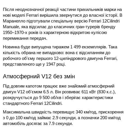
Після неоднозначної реакції частини прихильників марки на
нові моделі Ferrari вирішила звернутися до власної історії. В
Маранелло підготували спеціальну версію Ferrari 12Cilindri
Manuale, яка відсилає до класичних гран-турерів бренду
1950–1970-х років із характерною відкритою кулісою
перемикання передач.
Новинка буде випущена тиражем 1 499 екземплярів. Така
кількість обрана не випадково: вона є відсиланням до
робочого об'єму першого 12-циліндрового двигуна Ferrari,
представленого ще у 1947 році.
Атмосферний V12 без змін
Під довгим капотом працює вже знайомий атмосферний
двигун V12 об'ємом 6.5 л. Він розвиває 611 кВт (830 к.с.),
розкручується до 9 500 об/хв і зберігає характеристики
стандартного Ferrari 12Cilindri.
Максимальна швидкість перевищує 340 км/год, прискорення
з 0 до 100 км/год займає 2.9 секунди, а позначки 200 км/год
автомобіль досягає за 7.9 секунди.