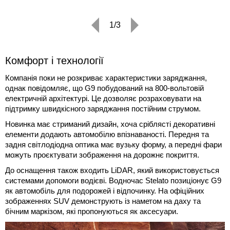
1/3
Комфорт і технології
Компанія поки не розкриває характеристики заряджання,
однак повідомляє, що G9 побудований на 800-вольтовій
електричній архітектурі. Це дозволяє розраховувати на
підтримку швидкісного заряджання постійним струмом.
Новинка має стриманий дизайн, хоча сріблясті декоративні
елементи додають автомобілю впізнаваності. Передня та
задня світлодіодна оптика має вузьку форму, а передні фари
можуть проєктувати зображення на дорожнє покриття.
До оснащення також входить LiDAR, який використовується
системами допомоги водієві. Водночас Stelato позиціонує G9
як автомобіль для подорожей і відпочинку. На офіційних
зображеннях SUV демонструють із наметом на даху та
бічним маркізом, які пропонуються як аксесуари.