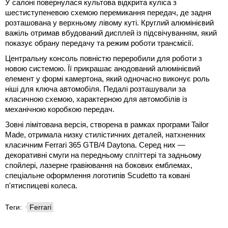
У салоні повернулася культова відкрита куліса з
шестиступеневою схемою перемикання передач, де задня
розташована у верхньому лівому куті. Круглий алюмінієвий
важіль отримав вбудований дисплей із підсвічуванням, який
показує обрану передачу та режим роботи трансмісії.
Центральну консоль повністю переробили для роботи з
новою системою. Її прикрашає анодований алюмінієвий
елемент у формі камертона, який одночасно виконує роль
ніші для ключа автомобіля. Педалі розташували за
класичною схемою, характерною для автомобілів із
механічною коробкою передач.
Зовні лімітована версія, створена в рамках програми Tailor
Made, отримала низку стилістичних деталей, натхненних
класичним Ferrari 365 GTB/4 Daytona. Серед них —
декоративні смуги на передньому спліттері та задньому
спойлері, лазерне гравіювання на бокових емблемах,
спеціальне оформлення логотипів Scudetto та ковані
п'ятиспицеві колеса.
Теги:
Ferrari