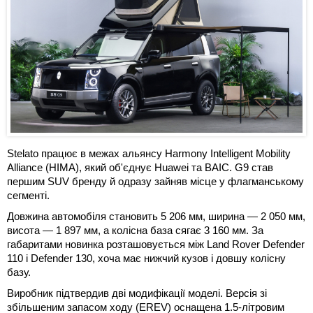
Stelato працює в межах альянсу Harmony Intelligent Mobility
Alliance (HIMA), який об'єднує Huawei та BAIC. G9 став
першим SUV бренду й одразу зайняв місце у флагманському
сегменті.
Довжина автомобіля становить 5 206 мм, ширина — 2 050 мм,
висота — 1 897 мм, а колісна база сягає 3 160 мм. За
габаритами новинка розташовується між Land Rover Defender
110 і Defender 130, хоча має нижчий кузов і довшу колісну
базу.
Виробник підтвердив дві модифікації моделі. Версія зі
збільшеним запасом ходу (EREV) оснащена 1.5-літровим