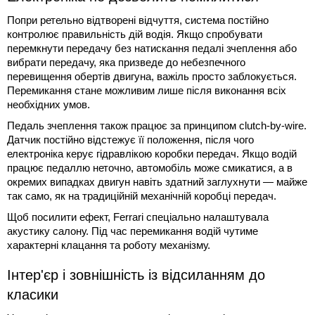
Попри ретельно відтворені відчуття, система постійно
контролює правильність дій водія. Якщо спробувати
перемкнути передачу без натискання педалі зчеплення або
вибрати передачу, яка призведе до небезпечного
перевищення обертів двигуна, важіль просто заблокується.
Перемикання стане можливим лише після виконання всіх
необхідних умов.
Педаль зчеплення також працює за принципом clutch-by-wire.
Датчик постійно відстежує її положення, після чого
електроніка керує гідравлікою коробки передач. Якщо водій
працює педаллю неточно, автомобіль може смикатися, а в
окремих випадках двигун навіть здатний заглухнути — майже
так само, як на традиційній механічній коробці передач.
Щоб посилити ефект, Ferrari спеціально налаштувала
акустику салону. Під час перемикання водій чутиме
характерні клацання та роботу механізму.
Інтер'єр і зовнішність із відсиланням до
класики