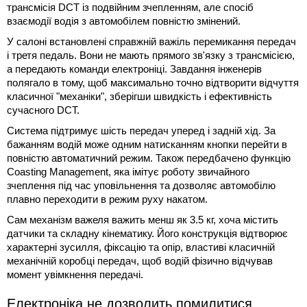
трансмісія DCT із подвійним зчепленням, але спосіб
взаємодії водія з автомобілем повністю змінений.
У салоні встановлені справжній важіль перемикання передач
і третя педаль. Вони не мають прямого зв'язку з трансмісією,
а передають команди електроніці. Завдання інженерів
полягало в тому, щоб максимально точно відтворити відчуття
класичної "механіки", зберігши швидкість і ефективність
сучасного DCT.
Система підтримує шість передач уперед і задній хід. За
бажанням водій може одним натисканням кнопки перейти в
повністю автоматичний режим. Також передбачено функцію
Coasting Management, яка імітує роботу звичайного
зчеплення під час уповільнення та дозволяє автомобілю
плавно переходити в режим руху накатом.
Сам механізм важеля важить менш як 3.5 кг, хоча містить
датчики та складну кінематику. Його конструкція відтворює
характерні зусилля, фіксацію та опір, властиві класичній
механічній коробці передач, щоб водій фізично відчував
момент увімкнення передачі.
Електроніка не дозволить помилитися