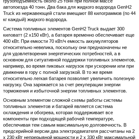
грузоподъемность около 25 тонн при полной массе
автопоезда 40 тонн. Два бака для жидкого водорода GenH2
Truck из нержавеющей стали вмещают 88 килограммов (по 44
кг каждый) жидкого водорода.
Система топливных элементов GenH2 Truck выдает 300
киловатт (2 x150 кВт), а батарея временно обеспечивает еще
400 кВт. При емкости 70 кВт/ч емкость аккумуляторов
относительно невелика, поскольку они предназначены не
для удовлетворения энергетических потребностей, а в
основном для ситуативной поддержки топливных элементов,
например, во время пиковых нагрузок при ускорении или при
движении в гору с полной загрузкой. В то же время
относительно легкая батарея позволяет увеличить полезную
нагрузку. Она заряжается за счет рекуперации энергии
торможения и избыточной энергии топливных элементов.
Основным элементом сложной схемы работы системы
топливных элементов и батарей является система
охлаждения и обогрева, которая поддерживает все
компоненты при подходящей рабочей температуре,
обеспечивая тем самым максимальную долговечность. В
предсерийной версии два электродвигателя рассчитаны на 2
x 230 кВт непрерывной мощности и 2 x 330 кВт максимальной