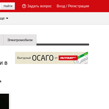
Задать вопрос
Вход
/
Регистрация
Найти
ще
Электромобили
и в
и