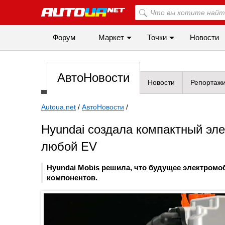
Форум
Маркет
Точки
Новости
АвтоНовости
Новости
Репортаж
Autoua.net
/
АвтоНовости
/
Hyundai создала компактный эле
любой EV
Hyundai Mobis решила, что будущее электромоб
компонентов.