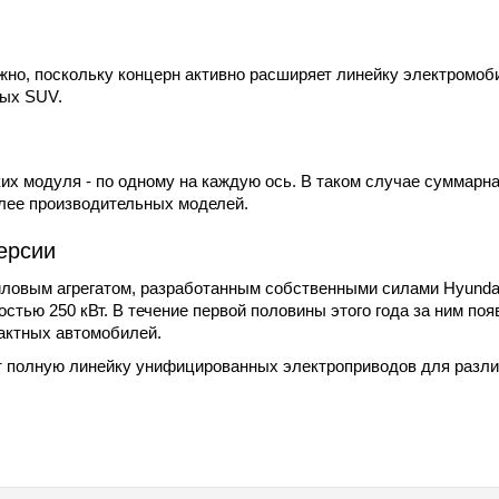
ажно, поскольку концерн активно расширяет линейку электромоб
ных SUV.
ких модуля - по одному на каждую ось. В таком случае суммарн
олее производительных моделей.
ерсии
иловым агрегатом, разработанным собственными силами Hyunda
тью 250 кВт. В течение первой половины этого года за ним поя
пактных автомобилей.
ет полную линейку унифицированных электроприводов для разл