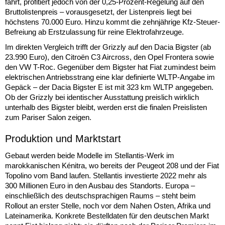
fährt, profitiert jedoch von der 0,25-Prozent-Regelung auf den
Bruttolistenpreis – vorausgesetzt, der Listenpreis liegt bei
höchstens 70.000 Euro. Hinzu kommt die zehnjährige Kfz-Steuer-
Befreiung ab Erstzulassung für reine Elektrofahrzeuge.
Im direkten Vergleich trifft der Grizzly auf den Dacia Bigster (ab
23.990 Euro), den Citroën C3 Aircross, den Opel Frontera sowie
den VW T-Roc. Gegenüber dem Bigster hat Fiat zumindest beim
elektrischen Antriebsstrang eine klar definierte WLTP-Angabe im
Gepäck – der Dacia Bigster E ist mit 323 km WLTP angegeben.
Ob der Grizzly bei identischer Ausstattung preislich wirklich
unterhalb des Bigster bleibt, werden erst die finalen Preislisten
zum Pariser Salon zeigen.
Produktion und Marktstart
Gebaut werden beide Modelle im Stellantis-Werk im
marokkanischen Kénitra, wo bereits der Peugeot 208 und der Fiat
Topolino vom Band laufen. Stellantis investierte 2022 mehr als
300 Millionen Euro in den Ausbau des Standorts. Europa –
einschließlich des deutschsprachigen Raums – steht beim
Rollout an erster Stelle, noch vor dem Nahen Osten, Afrika und
Lateinamerika. Konkrete Bestelldaten für den deutschen Markt