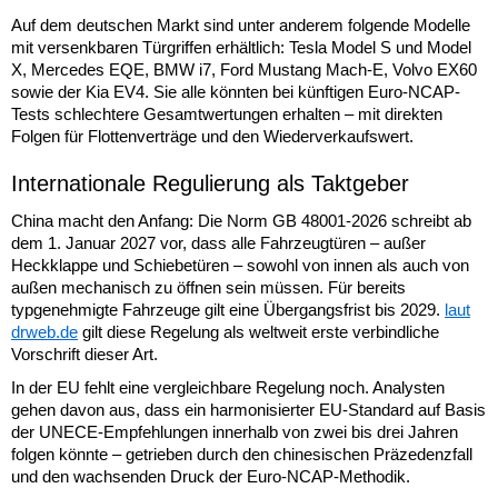
Auf dem deutschen Markt sind unter anderem folgende Modelle
mit versenkbaren Türgriffen erhältlich: Tesla Model S und Model
X, Mercedes EQE, BMW i7, Ford Mustang Mach-E, Volvo EX60
sowie der Kia EV4. Sie alle könnten bei künftigen Euro-NCAP-
Tests schlechtere Gesamtwertungen erhalten – mit direkten
Folgen für Flottenverträge und den Wiederverkaufswert.
Internationale Regulierung als Taktgeber
China macht den Anfang: Die Norm GB 48001-2026 schreibt ab
dem 1. Januar 2027 vor, dass alle Fahrzeugtüren – außer
Heckklappe und Schiebetüren – sowohl von innen als auch von
außen mechanisch zu öffnen sein müssen. Für bereits
typgenehmigte Fahrzeuge gilt eine Übergangsfrist bis 2029.
laut
drweb.de
gilt diese Regelung als weltweit erste verbindliche
Vorschrift dieser Art.
In der EU fehlt eine vergleichbare Regelung noch. Analysten
gehen davon aus, dass ein harmonisierter EU-Standard auf Basis
der UNECE-Empfehlungen innerhalb von zwei bis drei Jahren
folgen könnte – getrieben durch den chinesischen Präzedenzfall
und den wachsenden Druck der Euro-NCAP-Methodik.