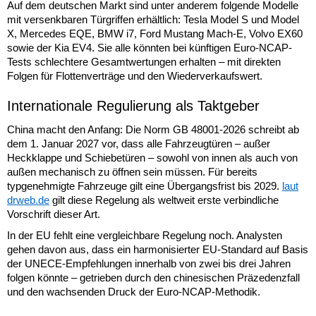
Auf dem deutschen Markt sind unter anderem folgende Modelle
mit versenkbaren Türgriffen erhältlich: Tesla Model S und Model
X, Mercedes EQE, BMW i7, Ford Mustang Mach-E, Volvo EX60
sowie der Kia EV4. Sie alle könnten bei künftigen Euro-NCAP-
Tests schlechtere Gesamtwertungen erhalten – mit direkten
Folgen für Flottenverträge und den Wiederverkaufswert.
Internationale Regulierung als Taktgeber
China macht den Anfang: Die Norm GB 48001-2026 schreibt ab
dem 1. Januar 2027 vor, dass alle Fahrzeugtüren – außer
Heckklappe und Schiebetüren – sowohl von innen als auch von
außen mechanisch zu öffnen sein müssen. Für bereits
typgenehmigte Fahrzeuge gilt eine Übergangsfrist bis 2029.
laut
drweb.de
gilt diese Regelung als weltweit erste verbindliche
Vorschrift dieser Art.
In der EU fehlt eine vergleichbare Regelung noch. Analysten
gehen davon aus, dass ein harmonisierter EU-Standard auf Basis
der UNECE-Empfehlungen innerhalb von zwei bis drei Jahren
folgen könnte – getrieben durch den chinesischen Präzedenzfall
und den wachsenden Druck der Euro-NCAP-Methodik.