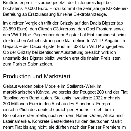
Bruttolistenpreis – vorausgesetzt, der Listenpreis liegt bei
höchstens 70.000 Euro. Hinzu kommt die zehnjährige Kfz-Steuer-
Befreiung ab Erstzulassung für reine Elektrofahrzeuge.
Im direkten Vergleich trifft der Grizzly auf den Dacia Bigster (ab
23.990 Euro), den Citroën C3 Aircross, den Opel Frontera sowie
den VW T-Roc. Gegenüber dem Bigster hat Fiat zumindest beim
elektrischen Antriebsstrang eine klar definierte WLTP-Angabe im
Gepäck – der Dacia Bigster E ist mit 323 km WLTP angegeben.
Ob der Grizzly bei identischer Ausstattung preislich wirklich
unterhalb des Bigster bleibt, werden erst die finalen Preislisten
zum Pariser Salon zeigen.
Produktion und Marktstart
Gebaut werden beide Modelle im Stellantis-Werk im
marokkanischen Kénitra, wo bereits der Peugeot 208 und der Fiat
Topolino vom Band laufen. Stellantis investierte 2022 mehr als
300 Millionen Euro in den Ausbau des Standorts. Europa –
einschließlich des deutschsprachigen Raums – steht beim
Rollout an erster Stelle, noch vor dem Nahen Osten, Afrika und
Lateinamerika. Konkrete Bestelldaten für den deutschen Markt
nennt Fiat bislang nicht; sie dürften nach der Pariser Premiere im