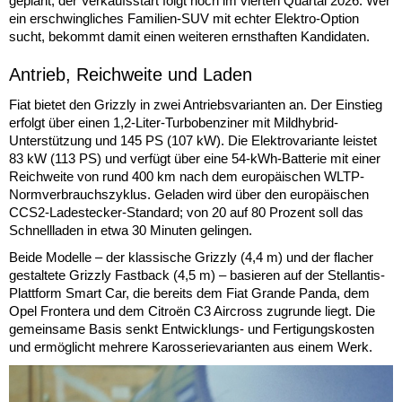
geplant, der Verkaufsstart folgt noch im vierten Quartal 2026. Wer
ein erschwingliches Familien-SUV mit echter Elektro-Option
sucht, bekommt damit einen weiteren ernsthaften Kandidaten.
Antrieb, Reichweite und Laden
Fiat bietet den Grizzly in zwei Antriebsvarianten an. Der Einstieg
erfolgt über einen 1,2-Liter-Turbobenziner mit Mildhybrid-
Unterstützung und 145 PS (107 kW). Die Elektrovariante leistet
83 kW (113 PS) und verfügt über eine 54-kWh-Batterie mit einer
Reichweite von rund 400 km nach dem europäischen WLTP-
Normverbrauchszyklus. Geladen wird über den europäischen
CCS2-Ladestecker-Standard; von 20 auf 80 Prozent soll das
Schnellladen in etwa 30 Minuten gelingen.
Beide Modelle – der klassische Grizzly (4,4 m) und der flacher
gestaltete Grizzly Fastback (4,5 m) – basieren auf der Stellantis-
Plattform Smart Car, die bereits dem Fiat Grande Panda, dem
Opel Frontera und dem Citroën C3 Aircross zugrunde liegt. Die
gemeinsame Basis senkt Entwicklungs- und Fertigungskosten
und ermöglicht mehrere Karosserievarianten aus einem Werk.