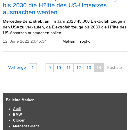
bis 2030 die H?lfte des US-Umsatzes
ausmachen werden
Mercedes-Benz strebt an, im Jahr 2023 45.000 Elektrofahrzeuge in
den USA zu verkaufen, da Elektrofahrzeuge bis 2030 die H?lfte des
US-Absatzes ausmachen sollen
12. June 2022 20:45:34
Maksim Tropko
← Vorherige
Nächste →
1
...
9
10
11
12
13
14
Beliebte Marken
Audi
BMW
Citroen
Mercedes-Benz