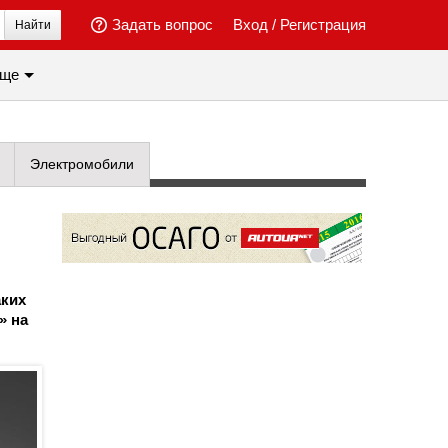
Задать вопрос
Вход
/
Регистрация
Найти
ще
Электромобили
аких
» на