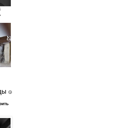
зды
P
рить