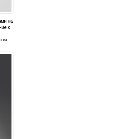
ами на
ние к
том