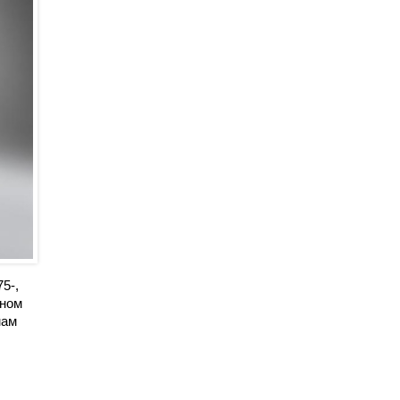
5-,
рном
мам