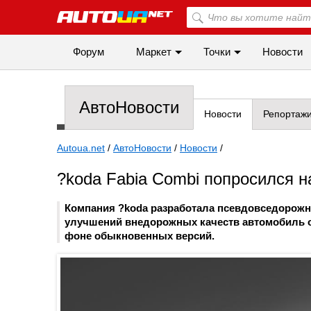
Форум
Маркет
Точки
Новости
АвтоНовости
Новости
Репортаж
Autoua.net
/
АвтоНовости
/
Новости
/
?koda Fabia Combi попросился н
Компания ?koda разработала псевдовседорожны
улучшений внедорожных качеств автомобиль от
фоне обыкновенных версий.