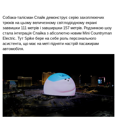
Собака-талісман Спайк демонструє серію захоплюючих
трюків на цьому величезному світлодіодному екрані
заввишки 111 метрів і завширшки 157 метрів. Родзинкою шоу
стала інтеграція Спайка з абсолютно новим Mini Countryman
Electric. Тут Spike бере на себе роль персонального
асистента, що має на меті підняти настрій пасажирам
автомобіля.