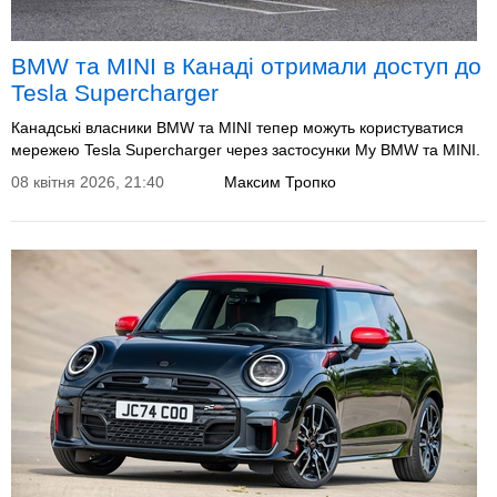
BMW та MINI в Канаді отримали доступ до
Tesla Supercharger
Канадські власники BMW та MINI тепер можуть користуватися
мережею Tesla Supercharger через застосунки My BMW та MINI.
08 квітня 2026, 21:40
Максим Тропко