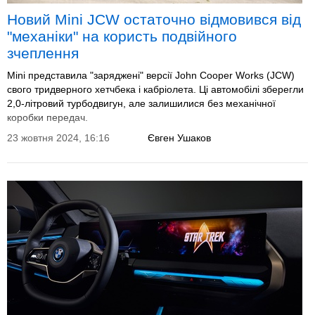
Новий Mini JCW остаточно відмовився від
"механіки" на користь подвійного
зчеплення
Mini представила "заряджені" версії John Cooper Works (JCW)
свого тридверного хетчбека і кабріолета. Ці автомобілі зберегли
2,0-літровий турбодвигун, але залишилися без механічної
коробки передач.
23 жовтня 2024, 16:16
Євген Ушаков