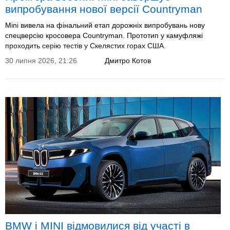
випробування нової версії Countryman
Mini вивела на фінальний етап дорожніх випробувань нову
спецверсію кросовера Countryman. Прототип у камуфляжі
проходить серію тестів у Скелястих горах США.
30 липня 2026, 21:26
Дмитро Котов
BMW і MINI відмовилися від участі в