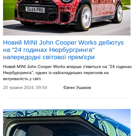
Новий MINI John Cooper Works дебютує
на "24 годинах Нюрбургринга"
напередодні світової прем'єри
Новий MINI John Cooper Works вперше з'явиться на "24 годинах
Нюрбургринга", одних із найскладніших перегонів на
витривалість у світі.
20 травня 2024, 09:54
Євген Ушаков