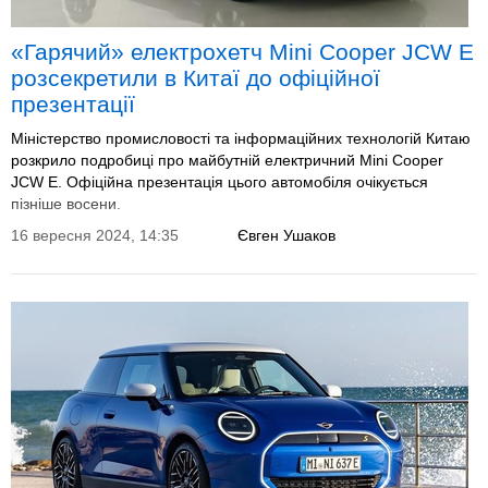
«Гарячий» електрохетч Mini Cooper JCW E
розсекретили в Китаї до офіційної
презентації
Міністерство промисловості та інформаційних технологій Китаю
розкрило подробиці про майбутній електричний Mini Cooper
JCW E. Офіційна презентація цього автомобіля очікується
пізніше восени.
16 вересня 2024, 14:35
Євген Ушаков