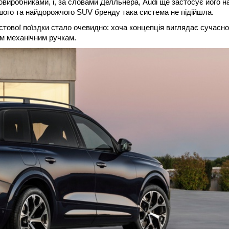
иробниками, і, за словами Делльнера, Audi ще застосує його на
шого та найдорожчого SUV бренду така система не підійшла.
естової поїздки стало очевидно: хоча концепція виглядає сучасно
м механічним ручкам.