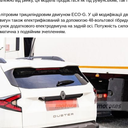
залежно від ринку, ця модель продається як під румунським, так і
.2-літровим трициліндровим двигуном ECO-G. У цій модифікації д
вигун також електрифікований за допомогою 48-вольтової гібрид
унок додаткового електродвигуна на задній осі. Потужність сило
оматична з подвійним зчепленням.