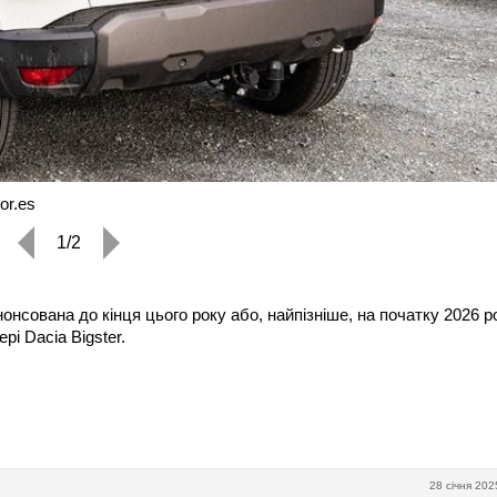
or.es
1/2
сована до кінця цього року або, найпізніше, на початку 2026 ро
рі Dacia Bigster.
28 січня 202