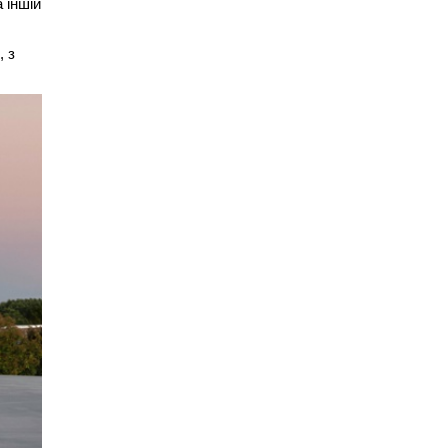
 іншій
, з