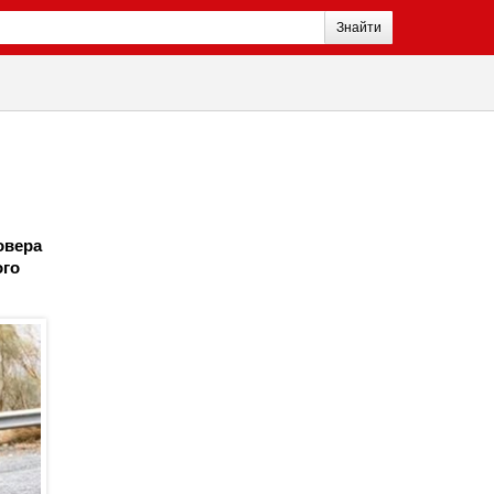
Знайти
овера
ого