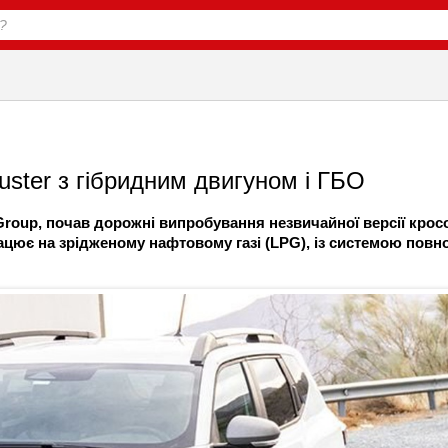
ster з гібридним двигуном і ГБО
Group, почав дорожні випробування незвичайної версії крос
рацює на зрідженому нафтовому газі (LPG), із системою повн