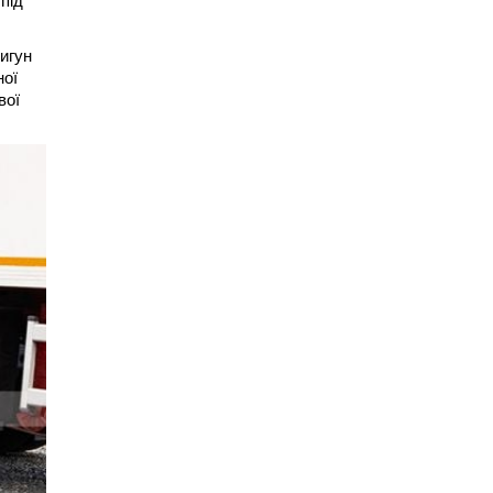
 під
вигун
ної
вої