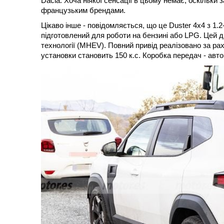
Dacia. Хоча ніякої сенсації в цьому немає, оскільки 
французьким брендами.
Цікаво інше - повідомляється, що це Duster 4x4 з 1
підготовлений для роботи на бензині або LPG. Цей д
технології (MHEV). Повний привід реалізовано за рах
установки становить 150 к.с. Коробка передач - авт