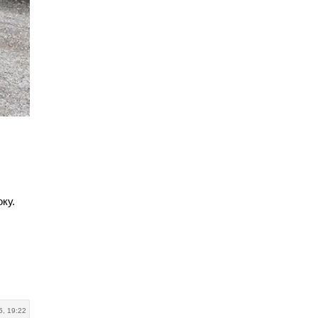
ку.
5, 19:22