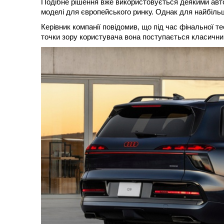
Подібне рішення вже використовується деякими автов
моделі для європейського ринку. Однак для найбіль
Керівник компанії повідомив, що під час фінальної т
точки зору користувача вона поступається класични