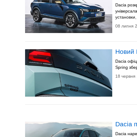
Dacia розк
універсала
установки,
08 липня 2
Новий 
Dacia офіц
Spring зб
18 червня 
Dacia 
Dacia наре