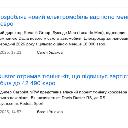
розробляє новий електромобіль вартістю ме
 євро
й директор Renault Group, Лука де Мео (Luca de Meo), підтвердив
омпанією Dacia нового міського автомобіля. Електрокар запланова
середині 2026 року з цільовою ціною менше 18 000 євро.
2025, 17:21
Євген Ушаков
Duster отримав тюнінг-кіт, що підвищує вартіс
біля до 42 490 євро
 дилер Carpoint NRW представив власний проект тюнінгу кросовера
тього покоління. Він називається Dacia Duster RS, де RS
ується як Redust Sport.
2025, 14:57
Євген Ушаков