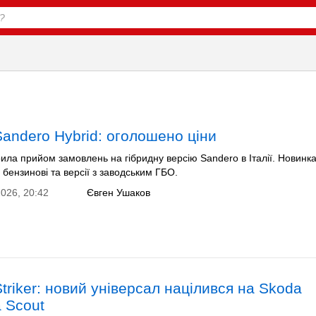
Sandero Hybrid: оголошено ціни
рила прийом замовлень на гібридну версію Sandero в Італії. Новинк
бензинові та версії з заводським ГБО.
026, 20:42
Євген Ушаков
Striker: новий універсал націлився на Skoda
a Scout