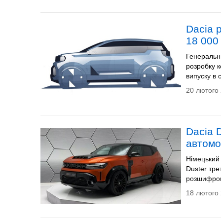
Dacia 
18 000
Генеральни
розробку к
випуску в 
20 лютого 
Dacia 
автомо
Німецький
Duster тре
розшифров
18 лютого 