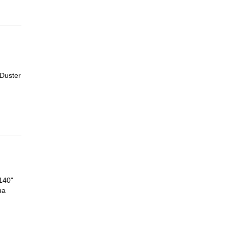
Duster
140"
на