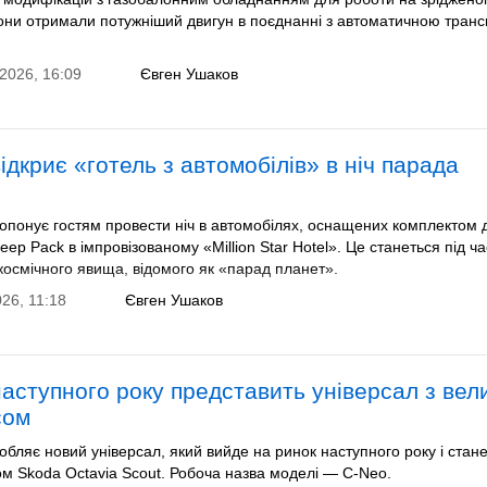
они отримали потужніший двигун в поєднанні з автоматичною транс
2026, 16:09
Євген Ушаков
ідкриє «готель з автомобілів» в ніч парада
ропонує гостям провести ніч в автомобілях, оснащених комплектом 
leep Pack в імпровізованому «Million Star Hotel». Це станеться під ча
 космічного явища, відомого як «парад планет».
026, 11:18
Євген Ушаков
наступного року представить універсал з вел
сом
обляє новий універсал, який вийде на ринок наступного року і стан
м Skoda Octavia Scout. Робоча назва моделі — C-Neo.