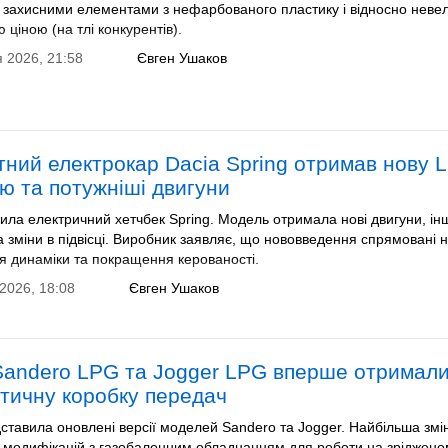
, захисними елементами з нефарбованого пластику і відносно неве
 ціною (на тлі конкурентів).
 2026, 21:58
Євген Ушаков
ний електрокар Dacia Spring отримав нову 
ю та потужніші двигуни
ила електричний хетчбек Spring. Модель отримала нові двигуни, ін
 зміни в підвісці. Виробник заявляє, що нововведення спрямовані 
я динаміки та покращення керованості.
2026, 18:08
Євген Ушаков
Sandero LPG та Jogger LPG вперше отримал
тичну коробку передач
ставила оновлені версії моделей Sandero та Jogger. Найбільша змі
я модифікацій з газобалонним обладнанням для роботи на зрідженом