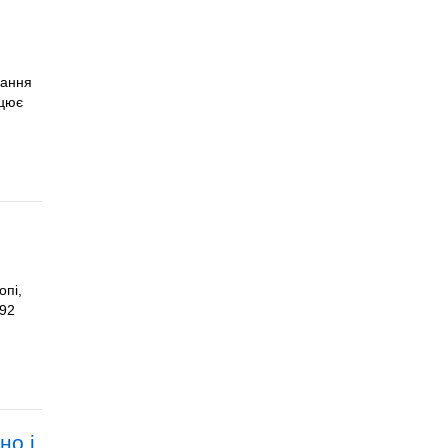
вання
ацює
опі,
392
но і