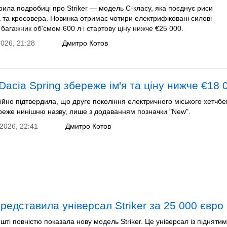
рила подробиці про Striker — модель С-класу, яка поєднує риси
 та кросовера. Новинка отримає чотири електрифіковані силові
 багажник об'ємом 600 л і стартову ціну нижче €25 000.
026, 21:28
Дмитро Котов
Dacia Spring збереже ім'я та ціну нижче €18 
ійно підтвердила, що друге покоління електричного міського хетчбе
ереже нинішню назву, лише з додаванням позначки "New".
2026, 22:41
Дмитро Котов
представила універсал Striker за 25 000 євро
шті повністю показала нову модель Striker. Це універсал із підняти