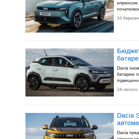
кліренсом
початковою
10 березня
Бюджет
батаре
Dacia онов
батарею та
підвищенн
24 лютого 
Dacia 
автома
Dacia пред
стосуєтьс