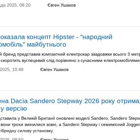
да 2025, 08:20
Євген Ушаков
показала концепт Hipster - "народний
омобіль" майбутнього
й бренд представив компактний електрокар завдовжки всього 3 мет
і скоротить вуглецевий слід порівняно з сучасними електромобілями
2025, 10:48
Євген Ушаков
на Dacia Sandero Stepway 2026 року отрим
ну версію
ставила у Великій Британії оновлені моделі Sandero, Sandero Stepw
і вони трохи змінилися зовні, а Sandero Stepway і семимісний Jogge
ібридну силову установку.
2025, 08:50
Євген Ушаков