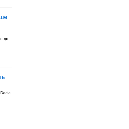
нше
но до
ть
 Dacia