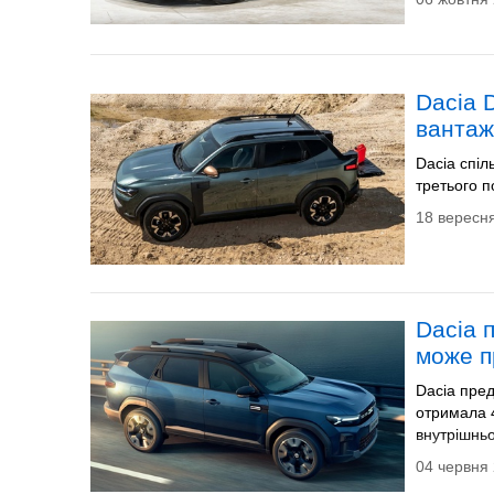
Dacia 
ванта
Dacia спіл
третього п
18 вересня
Dacia 
може п
Dacia пред
отримала 4
внутрішньо
04 червня 