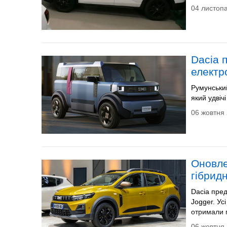
04 листопа
Dacia 
електр
Румунськи
який удвіч
06 жовтня 
Оновле
гібрид
Dacia пред
Jogger. Ус
отримали г
06 жовтня 