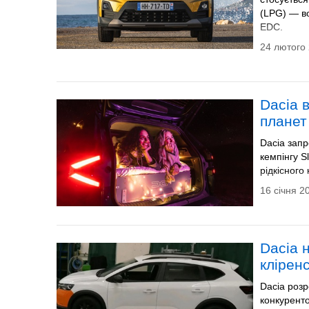
(LPG) — в
EDC.
24 лютого 
Dacia в
планет
Dacia зап
кемпінгу S
рідкісного
16 січня 2
Dacia 
клірен
Dacia розр
конкуренто