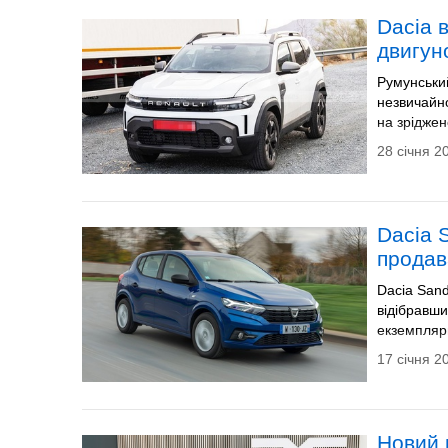
Dacia 
двигун
Румунськи
незвичайно
на зріджен
28 січня 2
Dacia 
продав
Dacia Sand
відібравши
екземпляри
17 січня 2
Новий 