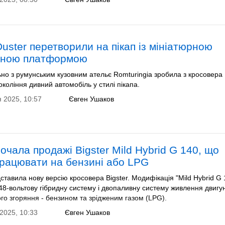
Duster перетворили на пікап із мініатюрною
жною платформою
ьно з румунським кузовним ательє Romturingia зробила з кросовера 
окоління дивний автомобіль у стилі пікапа.
 2025, 10:57
Євген Ушаков
почала продажі Bigster Mild Hybrid G 140, що
рацювати на бензині або LPG
ставила нову версію кросовера Bigster. Модифікація "Mild Hybrid G 
8-вольтову гібридну систему і двопаливну систему живлення двигу
го згоряння - бензином та зрідженим газом (LPG).
2025, 10:33
Євген Ушаков