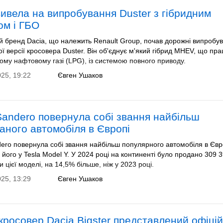
вивела на випробування Duster з гібридним
ом і ГБО
й бренд Dacia, що належить Renault Group, почав дорожні випробу
ї версії кросовера Duster. Він об'єднує м'який гібрид MHEV, що пр
ому нафтовому газі (LPG), із системою повного приводу.
025, 19:22
Євген Ушаков
Sandero повернула собі звання найбільш
аного автомобіля в Європі
ero повернула собі звання найбільш популярного автомобіля в Євр
 його у Tesla Model Y. У 2024 році на континенті було продано 309 
 цієї моделі, на 14,5% більше, ніж у 2023 році.
025, 13:29
Євген Ушаков
кросовер Dacia Bigster представлений офіцій