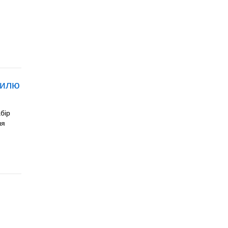
тилю
бір
ля
а