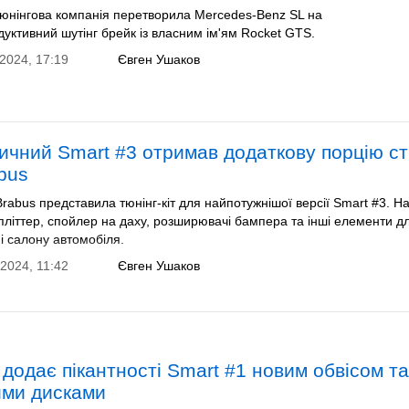
тюнінгова компанія перетворила Mercedes-Benz SL на
уктивний шутінг брейк із власним ім'ям Rocket GTS.
2024, 17:19
Євген Ушаков
ичний Smart #3 отримав додаткову порцію с
abus
rabus представила тюнінг-кіт для найпотужнішої версії Smart #3. На
літтер, спойлер на даху, розширювачі бампера та інші елементи д
 і салону автомобіля.
2024, 11:42
Євген Ушаков
 додає пікантності Smart #1 новим обвісом т
ими дисками