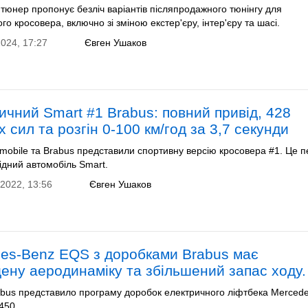
тюнер пропонує безліч варіантів післяпродажного тюнінгу для
го кросовера, включно зі зміною екстер'єру, інтер'єру та шасі.
024, 17:27
Євген Ушаков
ичний Smart #1 Brabus: повний привід, 428
х сил та розгін 0-100 км/год за 3,7 секунди
omobile та Brabus представили спортивну версію кросовера #1. Це 
ідний автомобіль Smart.
2022, 13:56
Євген Ушаков
es-Benz EQS з доробками Brabus має
ену аеродинаміку та збільшений запас ходу.
abus представило програму доробок електричного ліфтбека Mercede
450.