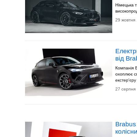
Німецька 
високопрод
29 жовтня 
Електр
від Br
Компанія B
охоплює сп
екстер'єру
27 серпня 
Brabus
колісн