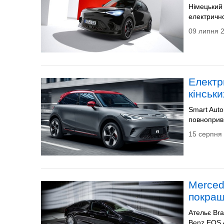
Німецький 
електрично
09 липня 2
Електр
кінськи
Smart Aut
повноприв
15 серпня 
Merced
покращ
Ательє Br
Benz EQS 