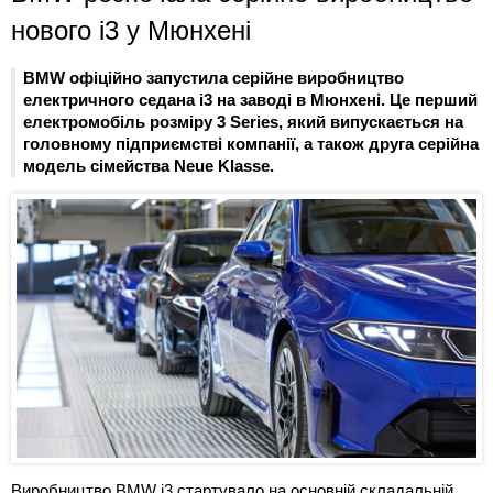
нового i3 у Мюнхені
BMW офіційно запустила серійне виробництво
електричного седана i3 на заводі в Мюнхені. Це перший
електромобіль розміру 3 Series, який випускається на
головному підприємстві компанії, а також друга серійна
модель сімейства Neue Klasse.
Виробництво BMW i3 стартувало на основній складальній