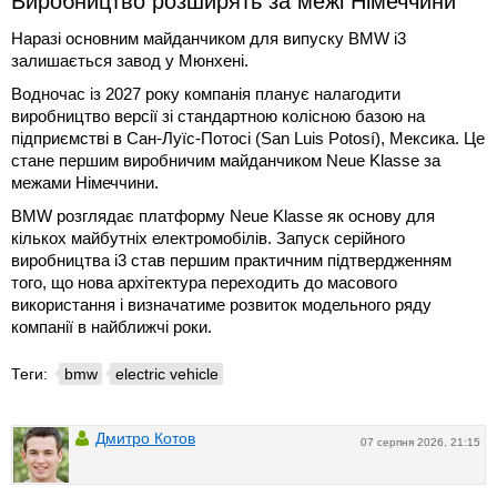
Виробництво розширять за межі Німеччини
Наразі основним майданчиком для випуску BMW i3
залишається завод у Мюнхені.
Водночас із 2027 року компанія планує налагодити
виробництво версії зі стандартною колісною базою на
підприємстві в Сан-Луїс-Потосі (San Luis Potosí), Мексика. Це
стане першим виробничим майданчиком Neue Klasse за
межами Німеччини.
BMW розглядає платформу Neue Klasse як основу для
кількох майбутніх електромобілів. Запуск серійного
виробництва i3 став першим практичним підтвердженням
того, що нова архітектура переходить до масового
використання і визначатиме розвиток модельного ряду
компанії в найближчі роки.
Теги:
bmw
electric vehicle
Дмитро Котов
07 серпня 2026, 21:15