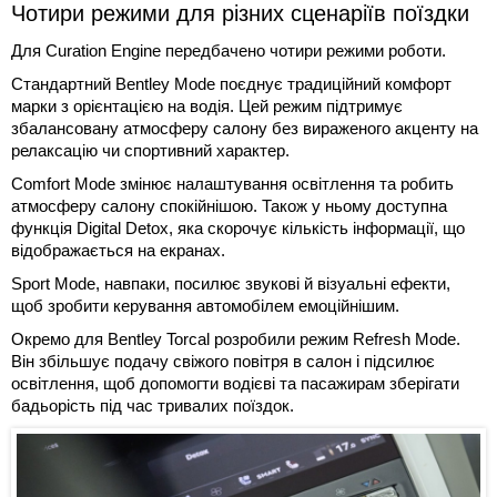
Чотири режими для різних сценаріїв поїздки
Для Curation Engine передбачено чотири режими роботи.
Стандартний Bentley Mode поєднує традиційний комфорт
марки з орієнтацією на водія. Цей режим підтримує
збалансовану атмосферу салону без вираженого акценту на
релаксацію чи спортивний характер.
Comfort Mode змінює налаштування освітлення та робить
атмосферу салону спокійнішою. Також у ньому доступна
функція Digital Detox, яка скорочує кількість інформації, що
відображається на екранах.
Sport Mode, навпаки, посилює звукові й візуальні ефекти,
щоб зробити керування автомобілем емоційнішим.
Окремо для Bentley Torcal розробили режим Refresh Mode.
Він збільшує подачу свіжого повітря в салон і підсилює
освітлення, щоб допомогти водієві та пасажирам зберігати
бадьорість під час тривалих поїздок.