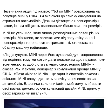
Незвичайна акція під назвою "Not so MINI" розрахована на
покупців MINI у США, які включені до списку очікування на
отримання автомобілів. Деяким дістануться повнорозмірні
пазли, іншим обіцяють головоломки більш звичних розмірів.
MINI не уточнила, яким чином розподілятиме пазли різних
розмірів. Можливо, це залежатиме від часу очікування і
повнорозмірні головоломки отримають ті, хто чекає на
обіцяну машину найдовше.
«Люди купують MINI через його зухвалий дух і задоволення
від водіння, тому ми хотіли дати власникам щось цікаве, поки
вони чекають, щоб сісти за кермо свого нового MINI», -
сказав Рах Махтані, менеджер з комунікацій бренду MINI у
США . «Пазл «Not so MINI» – це один із способів показати
спільноті MINI нашу вдячність за очікування своїх нових
автомобілів. Власники та члени їхніх сімей можуть збирати
свої пазли, демонструючи культовий дизайн MINI, прямо у
своїх гаражах чи вітальні».