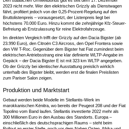
Den staatlichen Umweltbonus gibt es seit dem 17. Dezember
2023 nicht mehr. Wer den elektrischen Grizzly als Dienstwagen
fährt, profitiert jedoch von der 0,25-Prozent-Regelung auf den
Bruttolistenpreis – vorausgesetzt, der Listenpreis liegt bei
höchstens 70.000 Euro. Hinzu kommt die zehnjährige Kfz-Steuer-
Befreiung ab Erstzulassung für reine Elektrofahrzeuge.
Im direkten Vergleich trifft der Grizzly auf den Dacia Bigster (ab
23.990 Euro), den Citroën C3 Aircross, den Opel Frontera sowie
den VW T-Roc. Gegenüber dem Bigster hat Fiat zumindest beim
elektrischen Antriebsstrang eine klar definierte WLTP-Angabe im
Gepäck – der Dacia Bigster E ist mit 323 km WLTP angegeben.
Ob der Grizzly bei identischer Ausstattung preislich wirklich
unterhalb des Bigster bleibt, werden erst die finalen Preislisten
zum Pariser Salon zeigen.
Produktion und Marktstart
Gebaut werden beide Modelle im Stellantis-Werk im
marokkanischen Kénitra, wo bereits der Peugeot 208 und der Fiat
Topolino vom Band laufen. Stellantis investierte 2022 mehr als
300 Millionen Euro in den Ausbau des Standorts. Europa –
einschließlich des deutschsprachigen Raums – steht beim
Rollout an erster Stelle, noch vor dem Nahen Osten, Afrika und