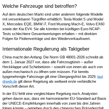
Welche Fahrzeuge sind betroffen?
Auf dem deutschen Markt sind unter anderem folgende Modelle
mit versenkbaren Türgriffen erhältlich: Tesla Model S und Model
X, Mercedes EQE, BMW i7, Ford Mustang Mach-E, Volvo EX60
sowie der Kia EV4. Sie alle könnten bei künftigen Euro-NCAP-
Tests schlechtere Gesamtwertungen erhalten – mit direkten
Folgen für Flottenverträge und den Wiederverkaufswert.
Internationale Regulierung als Taktgeber
China macht den Anfang: Die Norm GB 48001-2026 schreibt ab
dem 1. Januar 2027 vor, dass alle Fahrzeugtüren – außer
Heckklappe und Schiebetüren – sowohl von innen als auch von
außen mechanisch zu öffnen sein müssen. Für bereits
typgenehmigte Fahrzeuge gilt eine Übergangsfrist bis 2029.
laut
drweb.de
gilt diese Regelung als weltweit erste verbindliche
Vorschrift dieser Art.
In der EU fehlt eine vergleichbare Regelung noch. Analysten
gehen davon aus, dass ein harmonisierter EU-Standard auf Basis
der UNECE-Empfehlungen innerhalb von zwei bis drei Jahren
folgen könnte – getrieben durch den chinesischen Präzedenzfall