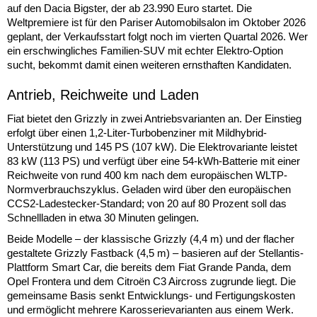
auf den Dacia Bigster, der ab 23.990 Euro startet. Die
Weltpremiere ist für den Pariser Automobilsalon im Oktober 2026
geplant, der Verkaufsstart folgt noch im vierten Quartal 2026. Wer
ein erschwingliches Familien-SUV mit echter Elektro-Option
sucht, bekommt damit einen weiteren ernsthaften Kandidaten.
Antrieb, Reichweite und Laden
Fiat bietet den Grizzly in zwei Antriebsvarianten an. Der Einstieg
erfolgt über einen 1,2-Liter-Turbobenziner mit Mildhybrid-
Unterstützung und 145 PS (107 kW). Die Elektrovariante leistet
83 kW (113 PS) und verfügt über eine 54-kWh-Batterie mit einer
Reichweite von rund 400 km nach dem europäischen WLTP-
Normverbrauchszyklus. Geladen wird über den europäischen
CCS2-Ladestecker-Standard; von 20 auf 80 Prozent soll das
Schnellladen in etwa 30 Minuten gelingen.
Beide Modelle – der klassische Grizzly (4,4 m) und der flacher
gestaltete Grizzly Fastback (4,5 m) – basieren auf der Stellantis-
Plattform Smart Car, die bereits dem Fiat Grande Panda, dem
Opel Frontera und dem Citroën C3 Aircross zugrunde liegt. Die
gemeinsame Basis senkt Entwicklungs- und Fertigungskosten
und ermöglicht mehrere Karosserievarianten aus einem Werk.