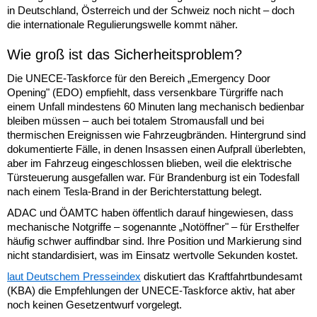
in Deutschland, Österreich und der Schweiz noch nicht – doch
die internationale Regulierungswelle kommt näher.
Wie groß ist das Sicherheitsproblem?
Die UNECE-Taskforce für den Bereich „Emergency Door
Opening" (EDO) empfiehlt, dass versenkbare Türgriffe nach
einem Unfall mindestens 60 Minuten lang mechanisch bedienbar
bleiben müssen – auch bei totalem Stromausfall und bei
thermischen Ereignissen wie Fahrzeugbränden. Hintergrund sind
dokumentierte Fälle, in denen Insassen einen Aufprall überlebten,
aber im Fahrzeug eingeschlossen blieben, weil die elektrische
Türsteuerung ausgefallen war. Für Brandenburg ist ein Todesfall
nach einem Tesla-Brand in der Berichterstattung belegt.
ADAC und ÖAMTC haben öffentlich darauf hingewiesen, dass
mechanische Notgriffe – sogenannte „Notöffner" – für Ersthelfer
häufig schwer auffindbar sind. Ihre Position und Markierung sind
nicht standardisiert, was im Einsatz wertvolle Sekunden kostet.
laut Deutschem Presseindex
diskutiert das Kraftfahrtbundesamt
(KBA) die Empfehlungen der UNECE-Taskforce aktiv, hat aber
noch keinen Gesetzentwurf vorgelegt.