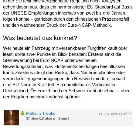
In der EU fehlt eine vergleichbare Regelung noch. Analysten
gehen davon aus, dass ein harmonisierter EU-Standard auf Basis
der UNECE-Empfehlungen innerhalb von zwei bis drei Jahren
folgen könnte – getrieben durch den chinesischen Präzedenzfall
und den wachsenden Druck der Euro-NCAP-Methodik.
Was bedeutet das konkret?
Wer heute ein Fahrzeug mit versenkbaren Türgriffen kauft oder
least, sollte zwei Punkte im Blick behalten: Erstens sinkt die
Sternewertung bei Euro NCAP unter den neuen
Bewertungskriterien, was Flottenentscheidungen beeinflussen
kann. Zweitens steigt das Risiko, dass Nachrüstpflichten oder
veränderte Typgenehmigungen den Restwert mindern, sobald
eine EU-Norm in Kraft tritt. Ein unmittelbares Verbot ist in
Deutschland, Österreich und der Schweiz nicht absehbar – aber
der Regulierungsdruck wächst spürbar.
Maksim Tropko
24. July 2026 22:47:40
37 jahre (18 jahre am Steuer)