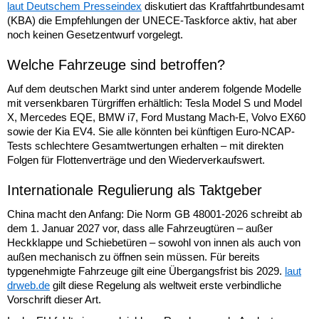
laut Deutschem Presseindex
diskutiert das Kraftfahrtbundesamt
(KBA) die Empfehlungen der UNECE-Taskforce aktiv, hat aber
noch keinen Gesetzentwurf vorgelegt.
Welche Fahrzeuge sind betroffen?
Auf dem deutschen Markt sind unter anderem folgende Modelle
mit versenkbaren Türgriffen erhältlich: Tesla Model S und Model
X, Mercedes EQE, BMW i7, Ford Mustang Mach-E, Volvo EX60
sowie der Kia EV4. Sie alle könnten bei künftigen Euro-NCAP-
Tests schlechtere Gesamtwertungen erhalten – mit direkten
Folgen für Flottenverträge und den Wiederverkaufswert.
Internationale Regulierung als Taktgeber
China macht den Anfang: Die Norm GB 48001-2026 schreibt ab
dem 1. Januar 2027 vor, dass alle Fahrzeugtüren – außer
Heckklappe und Schiebetüren – sowohl von innen als auch von
außen mechanisch zu öffnen sein müssen. Für bereits
typgenehmigte Fahrzeuge gilt eine Übergangsfrist bis 2029.
laut
drweb.de
gilt diese Regelung als weltweit erste verbindliche
Vorschrift dieser Art.