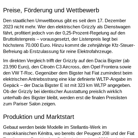
Preise, Förderung und Wettbewerb
Den staatlichen Umweltbonus gibt es seit dem 17. Dezember
2023 nicht mehr. Wer den elektrischen Grizzly als Dienstwagen
fährt, profitiert jedoch von der 0,25-Prozent-Regelung auf den
Bruttolistenpreis – vorausgesetzt, der Listenpreis liegt bei
höchstens 70.000 Euro. Hinzu kommt die zehnjährige Kfz-Steuer-
Befreiung ab Erstzulassung für reine Elektrofahrzeuge.
Im direkten Vergleich trifft der Grizzly auf den Dacia Bigster (ab
23.990 Euro), den Citroën C3 Aircross, den Opel Frontera sowie
den VW T-Roc. Gegenüber dem Bigster hat Fiat zumindest beim
elektrischen Antriebsstrang eine klar definierte WLTP-Angabe im
Gepäck – der Dacia Bigster E ist mit 323 km WLTP angegeben.
Ob der Grizzly bei identischer Ausstattung preislich wirklich
unterhalb des Bigster bleibt, werden erst die finalen Preislisten
zum Pariser Salon zeigen.
Produktion und Marktstart
Gebaut werden beide Modelle im Stellantis-Werk im
marokkanischen Kénitra, wo bereits der Peugeot 208 und der Fiat