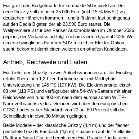
Fiat greift den Budgetmarkt für kompakte SUV direkt an: Der
neue Grizzly soll ab unter 25.000 Euro (inkl. 19 % MwSt.) zu
deutschen Händlern kommen – und trifft damit fast punktgenau
auf den Dacia Bigster, der ab 23.990 Euro startet. Die
Weltpremiere ist für den Pariser Automobilsalon im Oktober 2026
geplant, der Verkaufsstart folgt noch im vierten Quartal 2026. Wer
ein erschwingliches Familien-SUV mit echter Elektro-Option
sucht, bekommt damit einen weiteren ernsthaften Kandidaten.
Antrieb, Reichweite und Laden
Fiat bietet den Grizzly in zwei Antriebsvarianten an. Der Einstieg
erfolgt über einen 1,2-Liter-Turbobenziner mit Mildhybrid-
Unterstützung und 145 PS (107 kW). Die Elektrovariante leistet
83 kW (113 PS) und verfügt über eine 54-kWh-Batterie mit einer
Reichweite von rund 400 km nach dem europäischen WLTP-
Normverbrauchszyklus. Geladen wird über den europäischen
CCS2-Ladestecker-Standard; von 20 auf 80 Prozent soll das
Schnellladen in etwa 30 Minuten gelingen.
Beide Modelle – der klassische Grizzly (4,4 m) und der flacher
gestaltete Grizzly Fastback (4,5 m) – basieren auf der Stellantis-
Plattform Smart Car, die bereits dem Fiat Grande Panda, dem