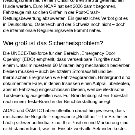
Rettungskräfte nach einem Unfall können sie zur gefährlichen
Hürde werden. Euro NCAP hat seit 2026 damit begonnen,
Fahrzeuge mit solchen Griffen in der Post-Crash-
Rettungsbewertung abzuwerten. Ein gesetzliches Verbot gibt es
in Deutschland, Österreich und der Schweiz noch nicht – doch
die internationale Regulierungswelle kommt näher.
Wie groß ist das Sicherheitsproblem?
Die UNECE-Taskforce für den Bereich „Emergency Door
Opening" (EDO) empfiehlt, dass versenkbare Türgriffe nach
einem Unfall mindestens 60 Minuten lang mechanisch bedienbar
bleiben müssen – auch bei totalem Stromausfall und bei
thermischen Ereignissen wie Fahrzeugbränden. Hintergrund sind
dokumentierte Fälle, in denen Insassen einen Aufprall überlebten,
aber im Fahrzeug eingeschlossen blieben, weil die elektrische
Türsteuerung ausgefallen war. Für Brandenburg ist ein Todesfall
nach einem Tesla-Brand in der Berichterstattung belegt.
ADAC und ÖAMTC haben öffentlich darauf hingewiesen, dass
mechanische Notgriffe – sogenannte „Notöffner" – für Ersthelfer
häufig schwer auffindbar sind. Ihre Position und Markierung sind
nicht standardisiert, was im Einsatz wertvolle Sekunden kostet.