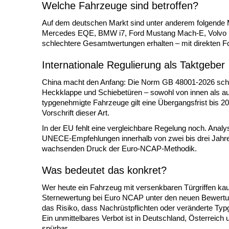
Welche Fahrzeuge sind betroffen?
Auf dem deutschen Markt sind unter anderem folgende Mo
Mercedes EQE, BMW i7, Ford Mustang Mach-E, Volvo EX
schlechtere Gesamtwertungen erhalten – mit direkten Fo
Internationale Regulierung als Taktgeber
China macht den Anfang: Die Norm GB 48001-2026 schre
Heckklappe und Schiebetüren – sowohl von innen als a
typgenehmigte Fahrzeuge gilt eine Übergangsfrist bis 2
Vorschrift dieser Art.
In der EU fehlt eine vergleichbare Regelung noch. Anal
UNECE-Empfehlungen innerhalb von zwei bis drei Jahren
wachsenden Druck der Euro-NCAP-Methodik.
Was bedeutet das konkret?
Wer heute ein Fahrzeug mit versenkbaren Türgriffen kauft
Sternewertung bei Euro NCAP unter den neuen Bewertung
das Risiko, dass Nachrüstpflichten oder veränderte Typ
Ein unmittelbares Verbot ist in Deutschland, Österreic
spürbar.