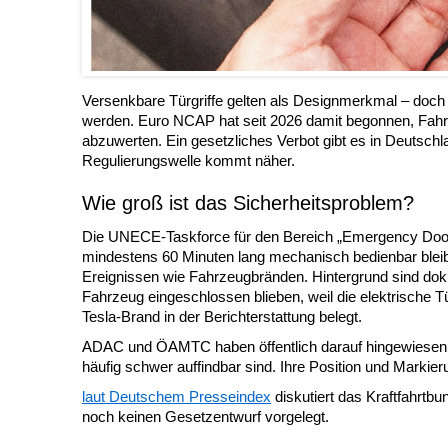
Versenkbare Türgriffe gelten als Designmerkmal – doch 
werden. Euro NCAP hat seit 2026 damit begonnen, Fahr
abzuwerten. Ein gesetzliches Verbot gibt es in Deutschl
Regulierungswelle kommt näher.
Wie groß ist das Sicherheitsproblem?
Die UNECE-Taskforce für den Bereich „Emergency Door 
mindestens 60 Minuten lang mechanisch bedienbar bleib
Ereignissen wie Fahrzeugbränden. Hintergrund sind dokum
Fahrzeug eingeschlossen blieben, weil die elektrische T
Tesla-Brand in der Berichterstattung belegt.
ADAC und ÖAMTC haben öffentlich darauf hingewiesen, d
häufig schwer auffindbar sind. Ihre Position und Markier
laut Deutschem Presseindex
diskutiert das Kraftfahrt
noch keinen Gesetzentwurf vorgelegt.