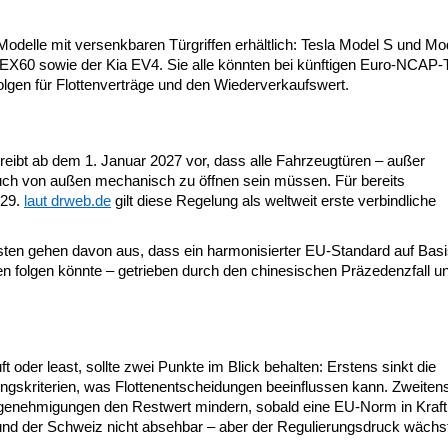
delle mit versenkbaren Türgriffen erhältlich: Tesla Model S und Mo
60 sowie der Kia EV4. Sie alle könnten bei künftigen Euro-NCAP-
lgen für Flottenverträge und den Wiederverkaufswert.
ibt ab dem 1. Januar 2027 vor, dass alle Fahrzeugtüren – außer
uch von außen mechanisch zu öffnen sein müssen. Für bereits
029.
laut drweb.de
gilt diese Regelung als weltweit erste verbindliche
ysten gehen davon aus, dass ein harmonisierter EU-Standard auf Basi
 folgen könnte – getrieben durch den chinesischen Präzedenzfall u
 oder least, sollte zwei Punkte im Blick behalten: Erstens sinkt die
skriterien, was Flottenentscheidungen beeinflussen kann. Zweitens
genehmigungen den Restwert mindern, sobald eine EU-Norm in Kraft t
h und der Schweiz nicht absehbar – aber der Regulierungsdruck wächs