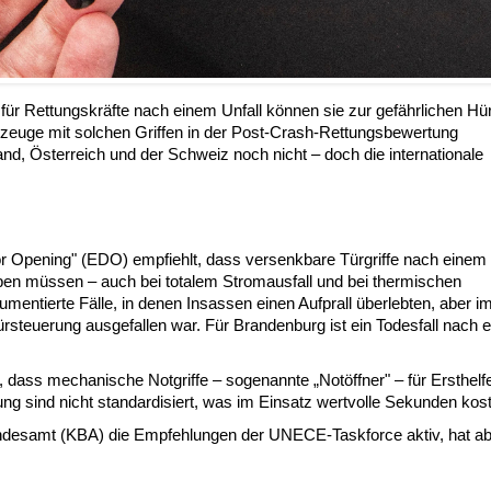
für Rettungskräfte nach einem Unfall können sie zur gefährlichen Hü
zeuge mit solchen Griffen in der Post-Crash-Rettungsbewertung
and, Österreich und der Schweiz noch nicht – doch die internationale
Opening" (EDO) empfiehlt, dass versenkbare Türgriffe nach einem 
en müssen – auch bei totalem Stromausfall und bei thermischen
entierte Fälle, in denen Insassen einen Aufprall überlebten, aber i
ürsteuerung ausgefallen war. Für Brandenburg ist ein Todesfall nach 
ass mechanische Notgriffe – sogenannte „Notöffner" – für Ersthelf
ung sind nicht standardisiert, was im Einsatz wertvolle Sekunden kost
bundesamt (KBA) die Empfehlungen der UNECE-Taskforce aktiv, hat a