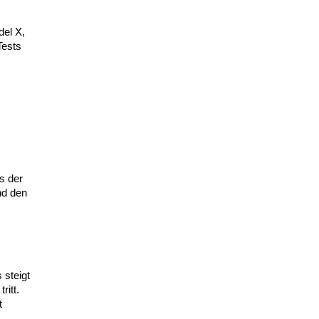
del X,
Tests
s der
nd den
 steigt
ritt.
t