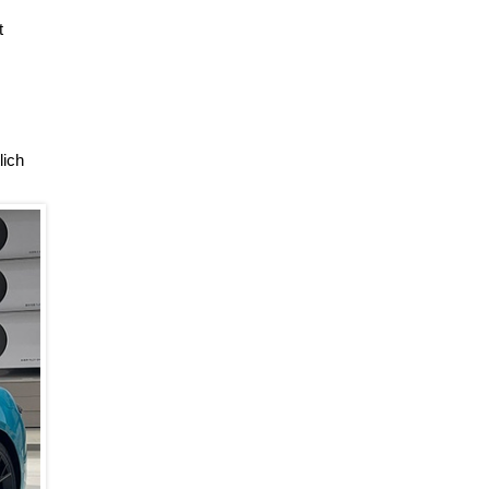
t
lich