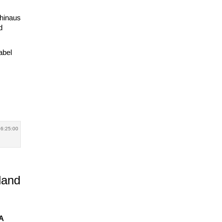
 hinaus
d
abel
16:25:00
land
BA