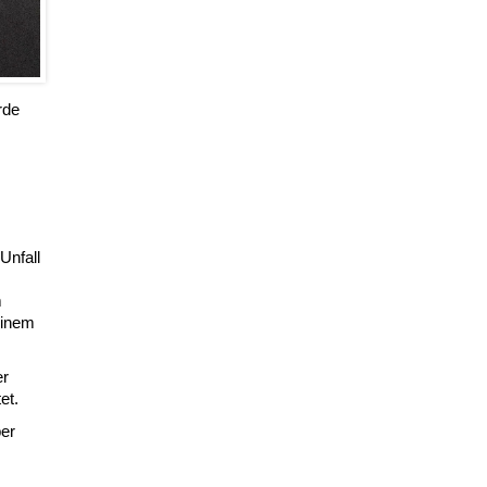
rde
Unfall
m
einem
er
et.
ber