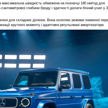
, а максимальна швидкість обмежена на позначці 180 км/год для
-сантиметрової глибини броду і здатності долати бічний ухил у 
значені для складних ділянок. Вона охоплює режими зниженої пере
изації крутного моменту і адаптивні регульовані амортизатори.