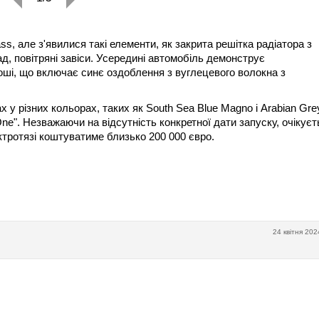
ss, але з'явилися такі елементи, як закрита решітка радіатора з
д, повітряні завіси. Усередині автомобіль демонструє
оші, що включає синє оздоблення з вуглецевого волокна з
у різних кольорах, таких як South Sea Blue Magno і Arabian Gre
e". Незважаючи на відсутність конкретної дати запуску, очікуєт
ктротязі коштуватиме близько 200 000 євро.
24 квітня 202