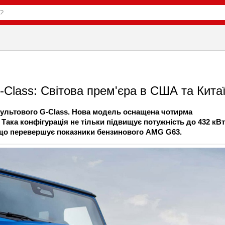
Class: Світова прем'єра в США та Кита
культового G-Class. Нова модель оснащена чотирма
Така конфігурація не тільки підвищує потужність до 432 кВт
м, що перевершує показники бензинового AMG G63.