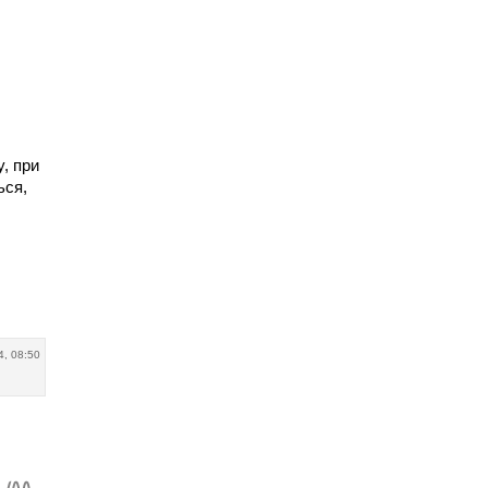
y, при
ься,
4, 08:50