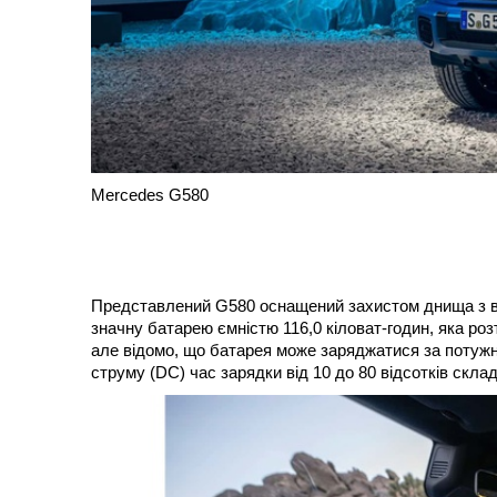
Mercedes G580
Представлений G580 оснащений захистом днища з ви
значну батарею ємністю 116,0 кіловат-годин, яка ро
але відомо, що батарея може заряджатися за потужно
струму (DC) час зарядки від 10 до 80 відсотків скла