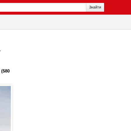
Знайти
ї
 (580