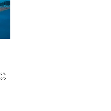
ься,
ного