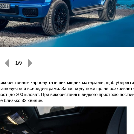
1/9
користанням карбону та інших міцних матеріалів, щоб уберегти
зташовується всередині рами. Запас ходу поки що не розкриваєт
сті до 200 кіловат. При використанні швидкого пристрою постій
де близько 32 хвилин.