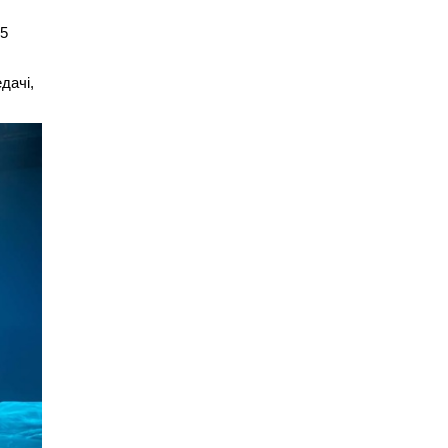
35
дачі,