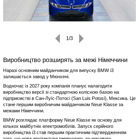
1/3
Виробництво розширять за межі Німеччини
Наразі основним майданчиком для випуску BMW i3
залишається завод у Мюнхені.
Водночас із 2027 року компанія планує налагодити
виробництво версії зі стандартною колісною базою на
підприємстві в Сан-Луїс-Потосі (San Luis Potosí), Мексика. Це
стане першим виробничим майданчиком Neue Klasse за
межами Німеччини.
BMW розглядає платформу Neue Klasse як основу для
кількох майбутніх електромобілів. Запуск серійного
виробництва i3 став першим практичним підтвердженням
того, що нова архітектура переходить до масового