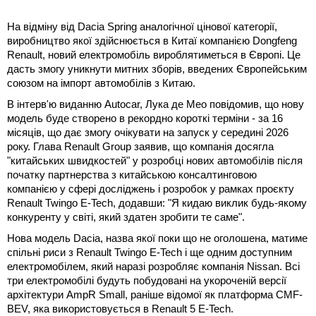
На відміну від Dacia Spring аналогічної цінової категорії,
виробництво якої здійснюється в Китаї компанією Dongfeng
Renault, новий електромобіль вироблятиметься в Європі. Це
дасть змогу уникнути митних зборів, введених Європейським
союзом на імпорт автомобілів з Китаю.
В інтерв'ю виданню Autocar, Лука де Мео повідомив, що нову
модель буде створено в рекордно короткі терміни - за 16
місяців, що дає змогу очікувати на запуск у середині 2026
року. Глава Renault Group заявив, що компанія досягла
"китайських швидкостей" у розробці нових автомобілів після
початку партнерства з китайською консалтинговою
компанією у сфері досліджень і розробок у рамках проєкту
Renault Twingo E-Tech, додавши: "Я кидаю виклик будь-якому
конкуренту у світі, який здатен зробити те саме".
Нова модель Dacia, назва якої поки що не оголошена, матиме
спільні риси з Renault Twingo E-Tech і ще одним доступним
електромобілем, який наразі розробляє компанія Nissan. Всі
три електромобілі будуть побудовані на укороченій версії
архітектури AmpR Small, раніше відомої як платформа CMF-
BEV, яка використовується в Renault 5 E-Tech.