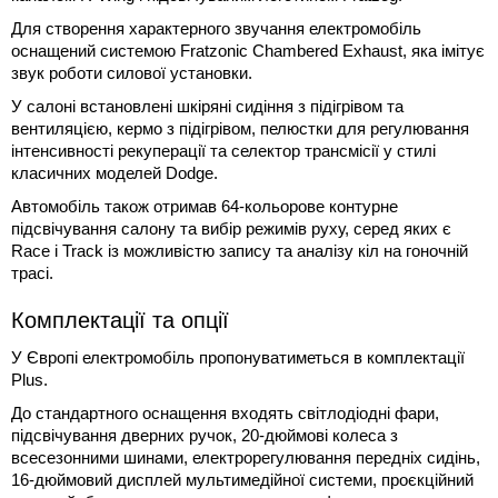
Для створення характерного звучання електромобіль
оснащений системою Fratzonic Chambered Exhaust, яка імітує
звук роботи силової установки.
У салоні встановлені шкіряні сидіння з підігрівом та
вентиляцією, кермо з підігрівом, пелюстки для регулювання
інтенсивності рекуперації та селектор трансмісії у стилі
класичних моделей Dodge.
Автомобіль також отримав 64-кольорове контурне
підсвічування салону та вибір режимів руху, серед яких є
Race і Track із можливістю запису та аналізу кіл на гоночній
трасі.
Комплектації та опції
У Європі електромобіль пропонуватиметься в комплектації
Plus.
До стандартного оснащення входять світлодіодні фари,
підсвічування дверних ручок, 20-дюймові колеса з
всесезонними шинами, електрорегулювання передніх сидінь,
16-дюймовий дисплей мультимедійної системи, проєкційний