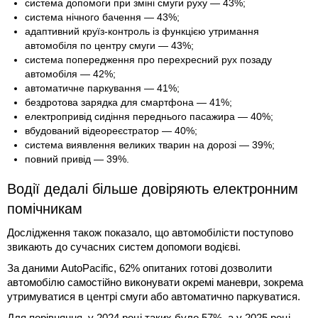
система допомоги при зміні смуги руху — 43%;
система нічного бачення — 43%;
адаптивний круїз-контроль із функцією утримання
автомобіля по центру смуги — 43%;
система попередження про перехресний рух позаду
автомобіля — 42%;
автоматичне паркування — 41%;
бездротова зарядка для смартфона — 41%;
електропривід сидіння переднього пасажира — 40%;
вбудований відеореєстратор — 40%;
система виявлення великих тварин на дорозі — 39%;
повний привід — 39%.
Водії дедалі більше довіряють електронним
помічникам
Дослідження також показало, що автомобілісти поступово
звикають до сучасних систем допомоги водієві.
За даними AutoPacific, 62% опитаних готові дозволити
автомобілю самостійно виконувати окремі маневри, зокрема
утримуватися в центрі смуги або автоматично паркуватися.
Для порівняння, у 2024 році таких було 57%, а у 2025 році —