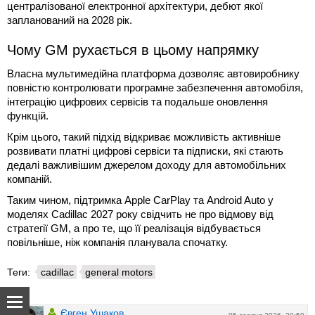
централізованої електронної архітектури, дебют якої
запланований на 2028 рік.
Чому GM рухається в цьому напрямку
Власна мультимедійна платформа дозволяє автовиробнику
повністю контролювати програмне забезпечення автомобіля,
інтеграцію цифрових сервісів та подальше оновлення
функцій.
Крім цього, такий підхід відкриває можливість активніше
розвивати платні цифрові сервіси та підписки, які стають
дедалі важливішим джерелом доходу для автомобільних
компаній.
Таким чином, підтримка Apple CarPlay та Android Auto у
моделях Cadillac 2027 року свідчить не про відмову від
стратегії GM, а про те, що її реалізація відбувається
повільніше, ніж компанія планувала спочатку.
Теги:
cadillac
general motors
Євген Ушаков