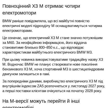
Повноцінний X3 M отримає чотири
електромотори
BMW раніше повідомляла, що всі майбутні повністю
електричні моделі підрозділу M оснащуватимуться чотирма
електромоторами.
Це означає, що електричний X3 M стане значно потужнішим
за M60. За неофіційною інформацією, його віддача
становитиме близько 800–850 к.с., що відповідає
характеристикам майбутнього електричного BMW M3.
При цьому новинка використовуватиме традиційну назву X3
M. Водночас BMW не планує створювати нове покоління
бензинового X3 M, хоча спортивний M3 із шестициліндровим
двигуном залишиться в гамі.
За попередніми даними, виробництво електричного X3 M під
внутрішнім індексом ZA5 розпочнеться у листопаді 2027 року,
а перші поставки клієнтам очікуються на початку 2028 року.
На M-версії можуть перейти й інші
електромобілі