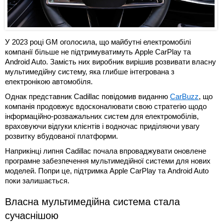
У 2023 році GM оголосила, що майбутні електромобілі
компанії більше не підтримуватимуть Apple CarPlay та
Android Auto. Замість них виробник вирішив розвивати власну
мультимедійну систему, яка глибше інтегрована з
електронікою автомобіля.
Однак представник Cadillac повідомив виданню
CarBuzz
, що
компанія продовжує вдосконалювати свою стратегію щодо
інформаційно-розважальних систем для електромобілів,
враховуючи відгуки клієнтів і водночас приділяючи увагу
розвитку вбудованої платформи.
Наприкінці липня Cadillac почала впроваджувати оновлене
програмне забезпечення мультимедійної системи для нових
моделей. Попри це, підтримка Apple CarPlay та Android Auto
поки залишається.
Власна мультимедійна система стала
сучаснішою