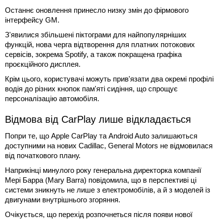
Останнє оновлення принесло низку змін до фірмового
інтерфейсу GM.
З'явилися збільшені піктограми для найпопулярніших
функцій, нова черга відтворення для платних потокових
сервісів, зокрема Spotify, а також покращена графіка
проєкційного дисплея.
Крім цього, користувачі можуть прив'язати два окремі профілі
водія до різних кнопок пам'яті сидіння, що спрощує
персоналізацію автомобіля.
Відмова від CarPlay лише відкладається
Попри те, що Apple CarPlay та Android Auto залишаються
доступними на нових Cadillac, General Motors не відмовилася
від початкового плану.
Наприкінці минулого року генеральна директорка компанії
Мері Барра (Mary Barra) повідомила, що в перспективі ці
системи зникнуть не лише з електромобілів, а й з моделей із
двигунами внутрішнього згоряння.
Очікується, що перехід розпочнеться після появи нової