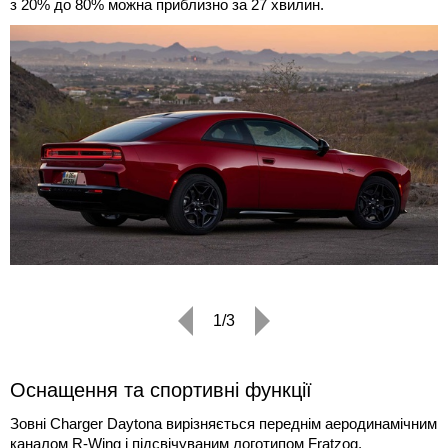
з 20% до 80% можна приблизно за 27 хвилин.
1/3
Оснащення та спортивні функції
Зовні Charger Daytona вирізняється переднім аеродинамічним
каналом R-Wing і підсвічуваним логотипом Fratzog.