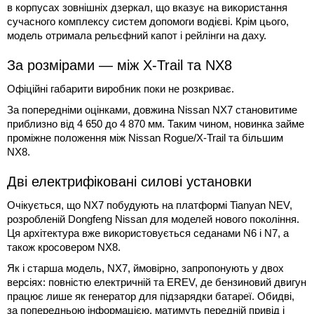
в корпусах зовнішніх дзеркал, що вказує на використання
сучасного комплексу систем допомоги водієві. Крім цього,
модель отримала рельєфний капот і рейлінги на даху.
За розмірами — між X-Trail та NX8
Офіційні габарити виробник поки не розкриває.
За попередніми оцінками, довжина Nissan NX7 становитиме
приблизно від 4 650 до 4 870 мм. Таким чином, новинка займе
проміжне положення між Nissan Rogue/X-Trail та більшим
NX8.
Дві електрифіковані силові установки
Очікується, що NX7 побудують на платформі Tianyan NEV,
розробленій Dongfeng Nissan для моделей нового покоління.
Ця архітектура вже використовується седанами N6 і N7, а
також кросовером NX8.
Як і старша модель, NX7, ймовірно, запропонують у двох
версіях: повністю електричній та EREV, де бензиновий двигун
працює лише як генератор для підзарядки батареї. Обидві,
за попередньою інформацією, матимуть передній привід і