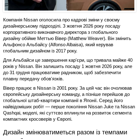
Компанія Nissan оголосила про кадрові зміни у своєму
дизайнерському підрозділі. З жовтня 2026 року посаду
корпоративного виконавчого директора з глобального
дизайну обійме Меттью Вівер (Matthew Weaver). Він змінить
Альфонсо Альбайсу (Alfonso Albaisa), який керував
глобальним дизайном із 2017 року.
Для Альбайси це завершення кар'єри, що тривала майже 40
років у Nissan. Він залишить посаду 1 жовтня 2026 року, але
до 31 грудня працюватиме радником, щоб забезпечити
плавну передачу обов'язків.
Вівер працює в Nissan із 2001 року. За цей час він очолював
європейську дизайнерську команду, а пізніше перейшов до
глобальної штаб-квартири компанії в Японії. Серед його
найвідоміших робіт — перше покоління Nissan Juke та Nissan
Qashqai, моделі, які суттєво вплинули на розвиток сегмента
компактних кросоверів у Європі.
Дизайн змінюватиметься разом із темпами