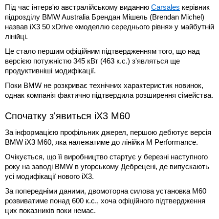
Під час інтерв'ю австралійському виданню
Carsales
керівник
підрозділу BMW Australia Брендан Мішель (Brendan Michel)
назвав iX3 50 xDrive «моделлю середнього рівня» у майбутній
лінійці.
Це стало першим офіційним підтвердженням того, що над
версією потужністю 345 кВт (463 к.с.) з'являться ще
продуктивніші модифікації.
Поки BMW не розкриває технічних характеристик новинок,
однак компанія фактично підтвердила розширення сімейства.
Спочатку з'явиться iX3 M60
За інформацією профільних джерел, першою дебютує версія
BMW iX3 M60, яка належатиме до лінійки M Performance.
Очікується, що її виробництво стартує у березні наступного
року на заводі BMW в угорському Дебрецені, де випускають
усі модифікації нового iX3.
За попередніми даними, двомоторна силова установка M60
розвиватиме понад 600 к.с., хоча офіційного підтвердження
цих показників поки немає.