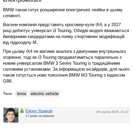
BMW також готує розширення електричної лінійки в цьому
сегменті.
Восени компанія представить кросовер-купе iX4, а у 2027
році дебютує універсал i3 Touring. Обидві моделі вважаються
ймовірними кандидатами на появу спортивних модифікацій
від підрозділу M.
При цьому iX4 не матиме аналога з двигунами внутрішнього
згоряння, тоді як i3 Touring продаватиметься паралельно з
новим універсалом BMW 3 Series Touring із традиційними
силовими установками. За інформацією інсайдерів, для нього
також готується нове покоління BMW M3 Touring з індексом
G88.
Теги:
bmw
electric vehicle
Євген Ушаков
05 серпня 2026, 21:22
17 років за кермом