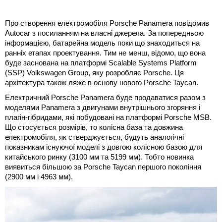
Про створення електромобіля Porsche Panamera повідомив
Autocar з посиланням на власні джерела. За попередньою
інформацією, батарейна модель поки що знаходиться на
ранніх етапах проектування. Тим не менш, відомо, що вона
буде заснована на платформі Scalable Systems Platform
(SSP) Volkswagen Group, яку розробляє Porsche. Ця
архітектура також ляже в основу нового Porsche Taycan.
Електричний Porsche Panamera буде продаватися разом з
моделями Panamera з двигунами внутрішнього згоряння і
плагін-гібридами, які побудовані на платформі Porsche MSB.
Що стосується розмірів, то колісна база та довжина
електромобіля, як стверджується, будуть аналогічні
показникам існуючої моделі з довгою колісною базою для
китайського ринку (3100 мм та 5199 мм). Тобто новинка
виявиться більшою за Porsche Taycan першого покоління
(2900 мм і 4963 мм).