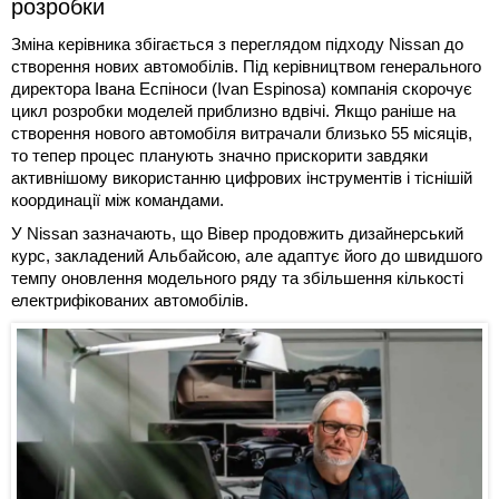
розробки
Зміна керівника збігається з переглядом підходу Nissan до
створення нових автомобілів. Під керівництвом генерального
директора Івана Еспіноси (Ivan Espinosa) компанія скорочує
цикл розробки моделей приблизно вдвічі. Якщо раніше на
створення нового автомобіля витрачали близько 55 місяців,
то тепер процес планують значно прискорити завдяки
активнішому використанню цифрових інструментів і тіснішій
координації між командами.
У Nissan зазначають, що Вівер продовжить дизайнерський
курс, закладений Альбайсою, але адаптує його до швидшого
темпу оновлення модельного ряду та збільшення кількості
електрифікованих автомобілів.