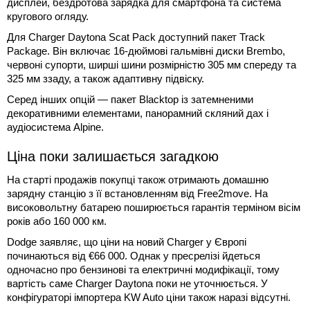
дисплей, бездротова зарядка для смартфона та система
кругового огляду.
Для Charger Daytona Scat Pack доступний пакет Track
Package. Він включає 16-дюймові гальмівні диски Brembo,
червоні супорти, ширші шини розмірністю 305 мм спереду та
325 мм ззаду, а також адаптивну підвіску.
Серед інших опцій — пакет Blacktop із затемненими
декоративними елементами, панорамний скляний дах і
аудіосистема Alpine.
Ціна поки залишається загадкою
На старті продажів покупці також отримають домашню
зарядну станцію з її встановленням від Free2move. На
високовольтну батарею поширюється гарантія терміном вісім
років або 160 000 км.
Dodge заявляє, що ціни на новий Charger у Європі
починаються від €66 000. Однак у пресрелізі йдеться
одночасно про бензинові та електричні модифікації, тому
вартість саме Charger Daytona поки не уточнюється. У
конфігураторі імпортера KW Auto ціни також наразі відсутні.