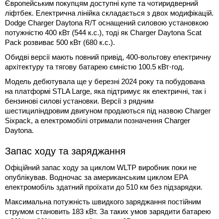
Європейським покупцям доступні купе та чотиридверний
ліфтбек. Електрична лінійка складається з двох модифікацій.
Dodge Charger Daytona R/T оснащений силовою установкою
потужністю 400 кВт (544 к.с.), тоді як Charger Daytona Scat
Pack розвиває 500 кВт (680 к.с.).
Обидві версії мають повний привід, 400-вольтову електричну
архітектуру та тягову батарею ємністю 100.5 кВт⋅год.
Модель дебютувала ще у березні 2024 року та побудована
на платформі STLA Large, яка підтримує як електричні, так і
бензинові силові установки. Версії з рядним
шестициліндровим двигуном продаються під назвою Charger
Sixpack, а електромобілі отримали позначення Charger
Daytona.
Запас ходу та заряджання
Офіційний запас ходу за циклом WLTP виробник поки не
опублікував. Водночас за американським циклом EPA
електромобіль здатний проїхати до 510 км без підзарядки.
Максимальна потужність швидкого заряджання постійним
струмом становить 183 кВт. За таких умов зарядити батарею