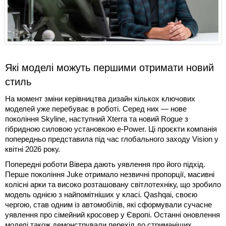
Які моделі можуть першими отримати новий
стиль
На момент зміни керівництва дизайн кількох ключових
моделей уже перебуває в роботі. Серед них — нове
покоління Skyline, наступний Xterra та новий Rogue з
гібридною силовою установкою e-Power. Ці проєкти компанія
попередньо представила під час глобального заходу Vision у
квітні 2026 року.
Попередні роботи Вівера дають уявлення про його підхід.
Перше покоління Juke отримало незвичні пропорції, масивні
колісні арки та високо розташовану світлотехніку, що зробило
модель однією з найпомітніших у класі. Qashqai, своєю
чергою, став одним із автомобілів, які сформували сучасне
уявлення про сімейний кросовер у Європі. Останні оновлення
моделі також демонстрували перехід до стриманіших