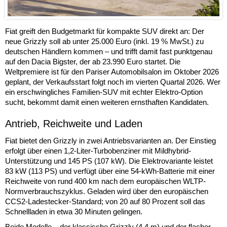
Fiat greift den Budgetmarkt für kompakte SUV direkt an: Der
neue Grizzly soll ab unter 25.000 Euro (inkl. 19 % MwSt.) zu
deutschen Händlern kommen – und trifft damit fast punktgenau
auf den Dacia Bigster, der ab 23.990 Euro startet. Die
Weltpremiere ist für den Pariser Automobilsalon im Oktober 2026
geplant, der Verkaufsstart folgt noch im vierten Quartal 2026. Wer
ein erschwingliches Familien-SUV mit echter Elektro-Option
sucht, bekommt damit einen weiteren ernsthaften Kandidaten.
Antrieb, Reichweite und Laden
Fiat bietet den Grizzly in zwei Antriebsvarianten an. Der Einstieg
erfolgt über einen 1,2-Liter-Turbobenziner mit Mildhybrid-
Unterstützung und 145 PS (107 kW). Die Elektrovariante leistet
83 kW (113 PS) und verfügt über eine 54-kWh-Batterie mit einer
Reichweite von rund 400 km nach dem europäischen WLTP-
Normverbrauchszyklus. Geladen wird über den europäischen
CCS2-Ladestecker-Standard; von 20 auf 80 Prozent soll das
Schnellladen in etwa 30 Minuten gelingen.
Beide Modelle – der klassische Grizzly (4,4 m) und der flacher