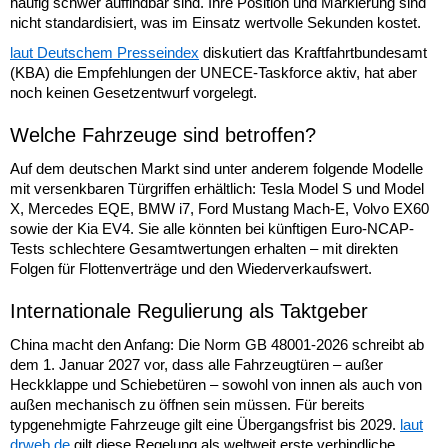
häufig schwer auffindbar sind. Ihre Position und Markierung sind
nicht standardisiert, was im Einsatz wertvolle Sekunden kostet.
laut Deutschem Presseindex
diskutiert das Kraftfahrtbundesamt
(KBA) die Empfehlungen der UNECE-Taskforce aktiv, hat aber
noch keinen Gesetzentwurf vorgelegt.
Welche Fahrzeuge sind betroffen?
Auf dem deutschen Markt sind unter anderem folgende Modelle
mit versenkbaren Türgriffen erhältlich: Tesla Model S und Model
X, Mercedes EQE, BMW i7, Ford Mustang Mach-E, Volvo EX60
sowie der Kia EV4. Sie alle könnten bei künftigen Euro-NCAP-
Tests schlechtere Gesamtwertungen erhalten – mit direkten
Folgen für Flottenverträge und den Wiederverkaufswert.
Internationale Regulierung als Taktgeber
China macht den Anfang: Die Norm GB 48001-2026 schreibt ab
dem 1. Januar 2027 vor, dass alle Fahrzeugtüren – außer
Heckklappe und Schiebetüren – sowohl von innen als auch von
außen mechanisch zu öffnen sein müssen. Für bereits
typgenehmigte Fahrzeuge gilt eine Übergangsfrist bis 2029.
laut
drweb.de
gilt diese Regelung als weltweit erste verbindliche