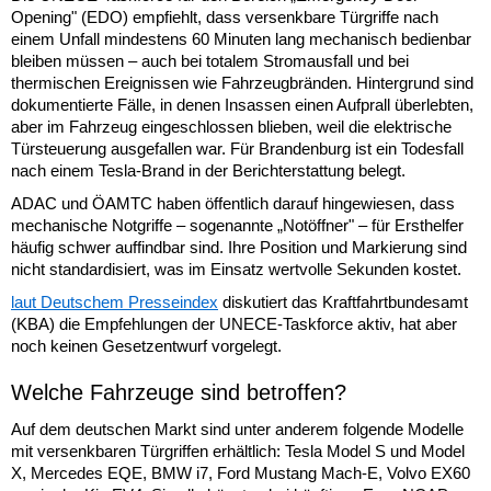
Opening" (EDO) empfiehlt, dass versenkbare Türgriffe nach
einem Unfall mindestens 60 Minuten lang mechanisch bedienbar
bleiben müssen – auch bei totalem Stromausfall und bei
thermischen Ereignissen wie Fahrzeugbränden. Hintergrund sind
dokumentierte Fälle, in denen Insassen einen Aufprall überlebten,
aber im Fahrzeug eingeschlossen blieben, weil die elektrische
Türsteuerung ausgefallen war. Für Brandenburg ist ein Todesfall
nach einem Tesla-Brand in der Berichterstattung belegt.
ADAC und ÖAMTC haben öffentlich darauf hingewiesen, dass
mechanische Notgriffe – sogenannte „Notöffner" – für Ersthelfer
häufig schwer auffindbar sind. Ihre Position und Markierung sind
nicht standardisiert, was im Einsatz wertvolle Sekunden kostet.
laut Deutschem Presseindex
diskutiert das Kraftfahrtbundesamt
(KBA) die Empfehlungen der UNECE-Taskforce aktiv, hat aber
noch keinen Gesetzentwurf vorgelegt.
Welche Fahrzeuge sind betroffen?
Auf dem deutschen Markt sind unter anderem folgende Modelle
mit versenkbaren Türgriffen erhältlich: Tesla Model S und Model
X, Mercedes EQE, BMW i7, Ford Mustang Mach-E, Volvo EX60