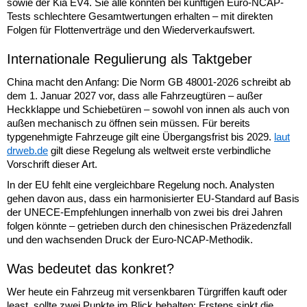
sowie der Kia EV4. Sie alle könnten bei künftigen Euro-NCAP-
Tests schlechtere Gesamtwertungen erhalten – mit direkten
Folgen für Flottenverträge und den Wiederverkaufswert.
Internationale Regulierung als Taktgeber
China macht den Anfang: Die Norm GB 48001-2026 schreibt ab
dem 1. Januar 2027 vor, dass alle Fahrzeugtüren – außer
Heckklappe und Schiebetüren – sowohl von innen als auch von
außen mechanisch zu öffnen sein müssen. Für bereits
typgenehmigte Fahrzeuge gilt eine Übergangsfrist bis 2029.
laut
drweb.de
gilt diese Regelung als weltweit erste verbindliche
Vorschrift dieser Art.
In der EU fehlt eine vergleichbare Regelung noch. Analysten
gehen davon aus, dass ein harmonisierter EU-Standard auf Basis
der UNECE-Empfehlungen innerhalb von zwei bis drei Jahren
folgen könnte – getrieben durch den chinesischen Präzedenzfall
und den wachsenden Druck der Euro-NCAP-Methodik.
Was bedeutet das konkret?
Wer heute ein Fahrzeug mit versenkbaren Türgriffen kauft oder
least, sollte zwei Punkte im Blick behalten: Erstens sinkt die