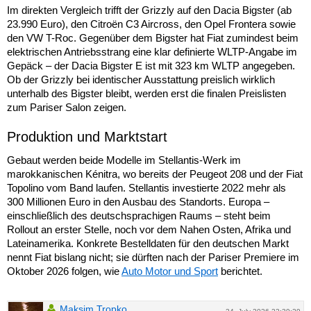
Im direkten Vergleich trifft der Grizzly auf den Dacia Bigster (ab
23.990 Euro), den Citroën C3 Aircross, den Opel Frontera sowie
den VW T-Roc. Gegenüber dem Bigster hat Fiat zumindest beim
elektrischen Antriebsstrang eine klar definierte WLTP-Angabe im
Gepäck – der Dacia Bigster E ist mit 323 km WLTP angegeben.
Ob der Grizzly bei identischer Ausstattung preislich wirklich
unterhalb des Bigster bleibt, werden erst die finalen Preislisten
zum Pariser Salon zeigen.
Produktion und Marktstart
Gebaut werden beide Modelle im Stellantis-Werk im
marokkanischen Kénitra, wo bereits der Peugeot 208 und der Fiat
Topolino vom Band laufen. Stellantis investierte 2022 mehr als
300 Millionen Euro in den Ausbau des Standorts. Europa –
einschließlich des deutschsprachigen Raums – steht beim
Rollout an erster Stelle, noch vor dem Nahen Osten, Afrika und
Lateinamerika. Konkrete Bestelldaten für den deutschen Markt
nennt Fiat bislang nicht; sie dürften nach der Pariser Premiere im
Oktober 2026 folgen, wie
Auto Motor und Sport
berichtet.
Maksim Tropko