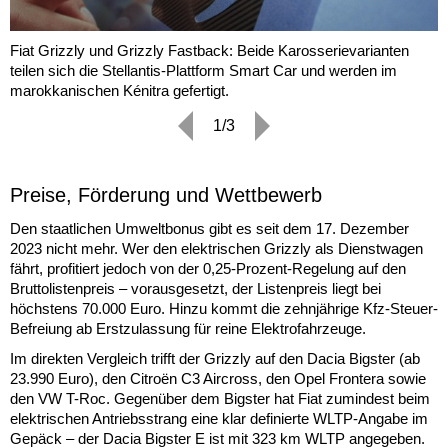
Fiat Grizzly und Grizzly Fastback: Beide Karosserievarianten
teilen sich die Stellantis-Plattform Smart Car und werden im
marokkanischen Kénitra gefertigt.
1/3
Preise, Förderung und Wettbewerb
Den staatlichen Umweltbonus gibt es seit dem 17. Dezember
2023 nicht mehr. Wer den elektrischen Grizzly als Dienstwagen
fährt, profitiert jedoch von der 0,25-Prozent-Regelung auf den
Bruttolistenpreis – vorausgesetzt, der Listenpreis liegt bei
höchstens 70.000 Euro. Hinzu kommt die zehnjährige Kfz-Steuer-
Befreiung ab Erstzulassung für reine Elektrofahrzeuge.
Im direkten Vergleich trifft der Grizzly auf den Dacia Bigster (ab
23.990 Euro), den Citroën C3 Aircross, den Opel Frontera sowie
den VW T-Roc. Gegenüber dem Bigster hat Fiat zumindest beim
elektrischen Antriebsstrang eine klar definierte WLTP-Angabe im
Gepäck – der Dacia Bigster E ist mit 323 km WLTP angegeben.