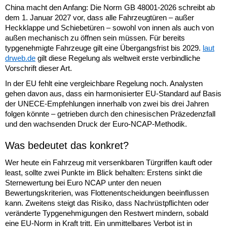
China macht den Anfang: Die Norm GB 48001-2026 schreibt ab
dem 1. Januar 2027 vor, dass alle Fahrzeugtüren – außer
Heckklappe und Schiebetüren – sowohl von innen als auch von
außen mechanisch zu öffnen sein müssen. Für bereits
typgenehmigte Fahrzeuge gilt eine Übergangsfrist bis 2029.
laut
drweb.de
gilt diese Regelung als weltweit erste verbindliche
Vorschrift dieser Art.
In der EU fehlt eine vergleichbare Regelung noch. Analysten
gehen davon aus, dass ein harmonisierter EU-Standard auf Basis
der UNECE-Empfehlungen innerhalb von zwei bis drei Jahren
folgen könnte – getrieben durch den chinesischen Präzedenzfall
und den wachsenden Druck der Euro-NCAP-Methodik.
Was bedeutet das konkret?
Wer heute ein Fahrzeug mit versenkbaren Türgriffen kauft oder
least, sollte zwei Punkte im Blick behalten: Erstens sinkt die
Sternewertung bei Euro NCAP unter den neuen
Bewertungskriterien, was Flottenentscheidungen beeinflussen
kann. Zweitens steigt das Risiko, dass Nachrüstpflichten oder
veränderte Typgenehmigungen den Restwert mindern, sobald
eine EU-Norm in Kraft tritt. Ein unmittelbares Verbot ist in