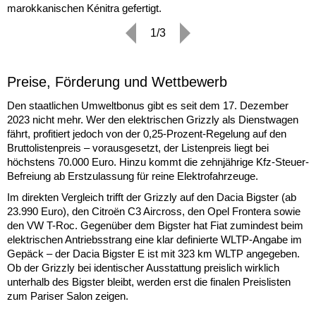
marokkanischen Kénitra gefertigt.
1/3
Preise, Förderung und Wettbewerb
Den staatlichen Umweltbonus gibt es seit dem 17. Dezember
2023 nicht mehr. Wer den elektrischen Grizzly als Dienstwagen
fährt, profitiert jedoch von der 0,25-Prozent-Regelung auf den
Bruttolistenpreis – vorausgesetzt, der Listenpreis liegt bei
höchstens 70.000 Euro. Hinzu kommt die zehnjährige Kfz-Steuer-
Befreiung ab Erstzulassung für reine Elektrofahrzeuge.
Im direkten Vergleich trifft der Grizzly auf den Dacia Bigster (ab
23.990 Euro), den Citroën C3 Aircross, den Opel Frontera sowie
den VW T-Roc. Gegenüber dem Bigster hat Fiat zumindest beim
elektrischen Antriebsstrang eine klar definierte WLTP-Angabe im
Gepäck – der Dacia Bigster E ist mit 323 km WLTP angegeben.
Ob der Grizzly bei identischer Ausstattung preislich wirklich
unterhalb des Bigster bleibt, werden erst die finalen Preislisten
zum Pariser Salon zeigen.