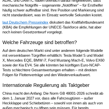
ADAC und ÖAMTC haben öffentlich darauf hingewiesen, dass
mechanische Notgriffe – sogenannte „Notöffner" – für Ersthelfer
häufig schwer auffindbar sind. Ihre Position und Markierung sind
nicht standardisiert, was im Einsatz wertvolle Sekunden kostet.
laut Deutschem Presseindex
diskutiert das Kraftfahrtbundesamt
(KBA) die Empfehlungen der UNECE-Taskforce aktiv, hat aber
noch keinen Gesetzentwurf vorgelegt.
Welche Fahrzeuge sind betroffen?
Auf dem deutschen Markt sind unter anderem folgende Modelle
mit versenkbaren Türgriffen erhältlich: Tesla Model S und Model
X, Mercedes EQE, BMW i7, Ford Mustang Mach-E, Volvo EX60
sowie der Kia EV4. Sie alle könnten bei künftigen Euro-NCAP-
Tests schlechtere Gesamtwertungen erhalten – mit direkten
Folgen für Flottenverträge und den Wiederverkaufswert.
Internationale Regulierung als Taktgeber
China macht den Anfang: Die Norm GB 48001-2026 schreibt ab
dem 1. Januar 2027 vor, dass alle Fahrzeugtüren – außer
Heckklappe und Schiebetüren – sowohl von innen als auch von
außen mechanisch zu öffnen sein müssen. Für bereits