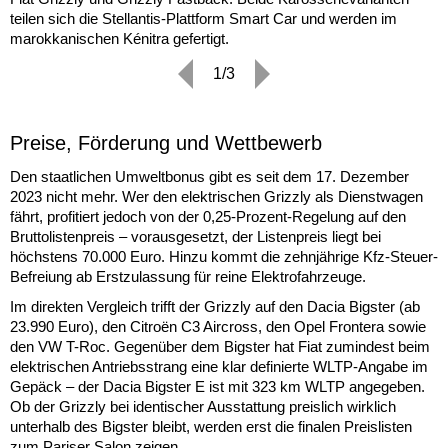
teilen sich die Stellantis-Plattform Smart Car und werden im
marokkanischen Kénitra gefertigt.
1/3
Preise, Förderung und Wettbewerb
Den staatlichen Umweltbonus gibt es seit dem 17. Dezember
2023 nicht mehr. Wer den elektrischen Grizzly als Dienstwagen
fährt, profitiert jedoch von der 0,25-Prozent-Regelung auf den
Bruttolistenpreis – vorausgesetzt, der Listenpreis liegt bei
höchstens 70.000 Euro. Hinzu kommt die zehnjährige Kfz-Steuer-
Befreiung ab Erstzulassung für reine Elektrofahrzeuge.
Im direkten Vergleich trifft der Grizzly auf den Dacia Bigster (ab
23.990 Euro), den Citroën C3 Aircross, den Opel Frontera sowie
den VW T-Roc. Gegenüber dem Bigster hat Fiat zumindest beim
elektrischen Antriebsstrang eine klar definierte WLTP-Angabe im
Gepäck – der Dacia Bigster E ist mit 323 km WLTP angegeben.
Ob der Grizzly bei identischer Ausstattung preislich wirklich
unterhalb des Bigster bleibt, werden erst die finalen Preislisten
zum Pariser Salon zeigen.