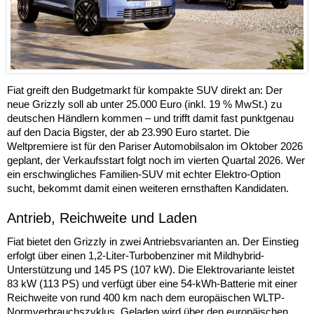
Fiat greift den Budgetmarkt für kompakte SUV direkt an: Der
neue Grizzly soll ab unter 25.000 Euro (inkl. 19 % MwSt.) zu
deutschen Händlern kommen – und trifft damit fast punktgenau
auf den Dacia Bigster, der ab 23.990 Euro startet. Die
Weltpremiere ist für den Pariser Automobilsalon im Oktober 2026
geplant, der Verkaufsstart folgt noch im vierten Quartal 2026. Wer
ein erschwingliches Familien-SUV mit echter Elektro-Option
sucht, bekommt damit einen weiteren ernsthaften Kandidaten.
Antrieb, Reichweite und Laden
Fiat bietet den Grizzly in zwei Antriebsvarianten an. Der Einstieg
erfolgt über einen 1,2-Liter-Turbobenziner mit Mildhybrid-
Unterstützung und 145 PS (107 kW). Die Elektrovariante leistet
83 kW (113 PS) und verfügt über eine 54-kWh-Batterie mit einer
Reichweite von rund 400 km nach dem europäischen WLTP-
Normverbrauchszyklus. Geladen wird über den europäischen