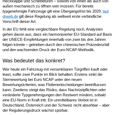
Heckklappe und Schiebetüren – sowohl von innen als auch von
außen mechanisch zu öffnen sein müssen. Für bereits
typgenehmigte Fahrzeuge gilt eine Übergangsfrist bis 2029.
laut
drweb.de
gilt diese Regelung als weltweit erste verbindliche
Vorschrift dieser Art.
In der EU fehlt eine vergleichbare Regelung noch. Analysten
gehen davon aus, dass ein harmonisierter EU-Standard auf Basis
der UNECE-Empfehlungen innerhalb von zwei bis drei Jahren
folgen könnte – getrieben durch den chinesischen Präzedenzfall
und den wachsenden Druck der Euro-NCAP-Methodik.
Was bedeutet das konkret?
Wer heute ein Fahrzeug mit versenkbaren Türgriffen kauft oder
least, sollte zwei Punkte im Blick behalten: Erstens sinkt die
Sternewertung bei Euro NCAP unter den neuen
Bewertungskriterien, was Flottenentscheidungen beeinflussen
kann. Zweitens steigt das Risiko, dass Nachrüstpflichten oder
veränderte Typgenehmigungen den Restwert mindern, sobald
eine EU-Norm in Kraft tritt. Ein unmittelbares Verbot ist in
Deutschland, Österreich und der Schweiz nicht absehbar – aber
der Regulierungsdruck wächst spürbar.