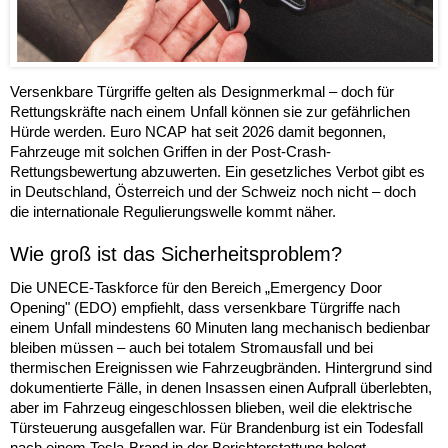
Versenkbare Türgriffe gelten als Designmerkmal – doch für
Rettungskräfte nach einem Unfall können sie zur gefährlichen
Hürde werden. Euro NCAP hat seit 2026 damit begonnen,
Fahrzeuge mit solchen Griffen in der Post-Crash-
Rettungsbewertung abzuwerten. Ein gesetzliches Verbot gibt es
in Deutschland, Österreich und der Schweiz noch nicht – doch
die internationale Regulierungswelle kommt näher.
Wie groß ist das Sicherheitsproblem?
Die UNECE-Taskforce für den Bereich „Emergency Door
Opening" (EDO) empfiehlt, dass versenkbare Türgriffe nach
einem Unfall mindestens 60 Minuten lang mechanisch bedienbar
bleiben müssen – auch bei totalem Stromausfall und bei
thermischen Ereignissen wie Fahrzeugbränden. Hintergrund sind
dokumentierte Fälle, in denen Insassen einen Aufprall überlebten,
aber im Fahrzeug eingeschlossen blieben, weil die elektrische
Türsteuerung ausgefallen war. Für Brandenburg ist ein Todesfall
nach einem Tesla-Brand in der Berichterstattung belegt.