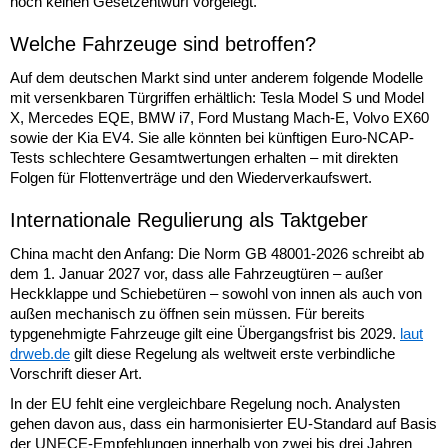
noch keinen Gesetzentwurf vorgelegt.
Welche Fahrzeuge sind betroffen?
Auf dem deutschen Markt sind unter anderem folgende Modelle
mit versenkbaren Türgriffen erhältlich: Tesla Model S und Model
X, Mercedes EQE, BMW i7, Ford Mustang Mach-E, Volvo EX60
sowie der Kia EV4. Sie alle könnten bei künftigen Euro-NCAP-
Tests schlechtere Gesamtwertungen erhalten – mit direkten
Folgen für Flottenverträge und den Wiederverkaufswert.
Internationale Regulierung als Taktgeber
China macht den Anfang: Die Norm GB 48001-2026 schreibt ab
dem 1. Januar 2027 vor, dass alle Fahrzeugtüren – außer
Heckklappe und Schiebetüren – sowohl von innen als auch von
außen mechanisch zu öffnen sein müssen. Für bereits
typgenehmigte Fahrzeuge gilt eine Übergangsfrist bis 2029.
laut
drweb.de
gilt diese Regelung als weltweit erste verbindliche
Vorschrift dieser Art.
In der EU fehlt eine vergleichbare Regelung noch. Analysten
gehen davon aus, dass ein harmonisierter EU-Standard auf Basis
der UNECE-Empfehlungen innerhalb von zwei bis drei Jahren