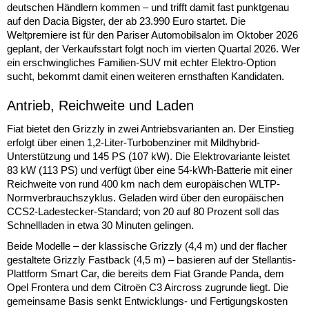
deutschen Händlern kommen – und trifft damit fast punktgenau
auf den Dacia Bigster, der ab 23.990 Euro startet. Die
Weltpremiere ist für den Pariser Automobilsalon im Oktober 2026
geplant, der Verkaufsstart folgt noch im vierten Quartal 2026. Wer
ein erschwingliches Familien-SUV mit echter Elektro-Option
sucht, bekommt damit einen weiteren ernsthaften Kandidaten.
Antrieb, Reichweite und Laden
Fiat bietet den Grizzly in zwei Antriebsvarianten an. Der Einstieg
erfolgt über einen 1,2-Liter-Turbobenziner mit Mildhybrid-
Unterstützung und 145 PS (107 kW). Die Elektrovariante leistet
83 kW (113 PS) und verfügt über eine 54-kWh-Batterie mit einer
Reichweite von rund 400 km nach dem europäischen WLTP-
Normverbrauchszyklus. Geladen wird über den europäischen
CCS2-Ladestecker-Standard; von 20 auf 80 Prozent soll das
Schnellladen in etwa 30 Minuten gelingen.
Beide Modelle – der klassische Grizzly (4,4 m) und der flacher
gestaltete Grizzly Fastback (4,5 m) – basieren auf der Stellantis-
Plattform Smart Car, die bereits dem Fiat Grande Panda, dem
Opel Frontera und dem Citroën C3 Aircross zugrunde liegt. Die
gemeinsame Basis senkt Entwicklungs- und Fertigungskosten