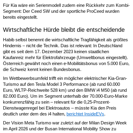
Für Kia wäre ein Serienmodell zudem eine Rückkehr zum Kombi-
Segment: Der Ceed SW und der sportliche ProCeed wurden
bereits eingestellt.
Wirtschaftliche Hürde bleibt die entscheidende
Habib selbst benennt die wirtschaftliche Tragfähigkeit als größtes
Hindernis – nicht die Technik. Das ist relevant: In Deutschland
gibt es seit dem 17. Dezember 2023 keinen staatlichen
Kaufanreiz mehr für Elektrofahrzeuge (Umweltbonus eingestellt).
Österreich gewährt noch einen e-Mobilitätsbonus von 5.000 Euro,
die Schweiz kennt keinen Bundesbonus.
Im Wettbewerbsumfeld trifft ein möglicher elektrischer Kia-Gran-
Turismo auf den Tesla Model 3 Performance (ab rund 60.000
Euro, WLTP-Reichweite 528 km) und den BMW i4 M50 (ab rund
82.000 Euro). Um im Segment unterhalb der 70.000-Euro-Marke
konkurrenzfähig zu sein – relevant für die 0,25-Prozent-
Dienstwagenregel bei Elektroautos – müsste Kia den Preis
deutlich unter dem des i4 halten,
berichtet InsideEVs
.
Der Vision Meta Turismo war zuletzt auf der Milan Design Week
im April 2026 und der Busan International Mobility Show zu