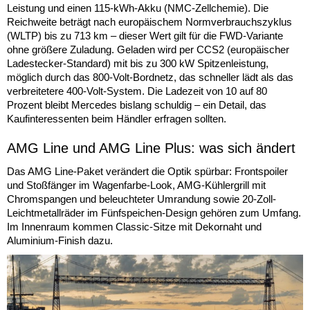
Leistung und einen 115-kWh-Akku (NMC-Zellchemie). Die
Reichweite beträgt nach europäischem Normverbrauchszyklus
(WLTP) bis zu 713 km – dieser Wert gilt für die FWD-Variante
ohne größere Zuladung. Geladen wird per CCS2 (europäischer
Ladestecker-Standard) mit bis zu 300 kW Spitzenleistung,
möglich durch das 800-Volt-Bordnetz, das schneller lädt als das
verbreitetere 400-Volt-System. Die Ladezeit von 10 auf 80
Prozent bleibt Mercedes bislang schuldig – ein Detail, das
Kaufinteressenten beim Händler erfragen sollten.
AMG Line und AMG Line Plus: was sich ändert
Das AMG Line-Paket verändert die Optik spürbar: Frontspoiler
und Stoßfänger im Wagenfarbe-Look, AMG-Kühlergrill mit
Chromspangen und beleuchteter Umrandung sowie 20-Zoll-
Leichtmetallräder im Fünfspeichen-Design gehören zum Umfang.
Im Innenraum kommen Classic-Sitze mit Dekornaht und
Aluminium-Finish dazu.