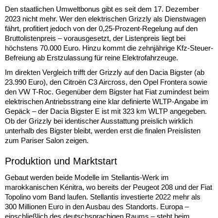
Den staatlichen Umweltbonus gibt es seit dem 17. Dezember
2023 nicht mehr. Wer den elektrischen Grizzly als Dienstwagen
fährt, profitiert jedoch von der 0,25-Prozent-Regelung auf den
Bruttolistenpreis – vorausgesetzt, der Listenpreis liegt bei
höchstens 70.000 Euro. Hinzu kommt die zehnjährige Kfz-Steuer-
Befreiung ab Erstzulassung für reine Elektrofahrzeuge.
Im direkten Vergleich trifft der Grizzly auf den Dacia Bigster (ab
23.990 Euro), den Citroën C3 Aircross, den Opel Frontera sowie
den VW T-Roc. Gegenüber dem Bigster hat Fiat zumindest beim
elektrischen Antriebsstrang eine klar definierte WLTP-Angabe im
Gepäck – der Dacia Bigster E ist mit 323 km WLTP angegeben.
Ob der Grizzly bei identischer Ausstattung preislich wirklich
unterhalb des Bigster bleibt, werden erst die finalen Preislisten
zum Pariser Salon zeigen.
Produktion und Marktstart
Gebaut werden beide Modelle im Stellantis-Werk im
marokkanischen Kénitra, wo bereits der Peugeot 208 und der Fiat
Topolino vom Band laufen. Stellantis investierte 2022 mehr als
300 Millionen Euro in den Ausbau des Standorts. Europa –
einschließlich des deutschsprachigen Raums – steht beim