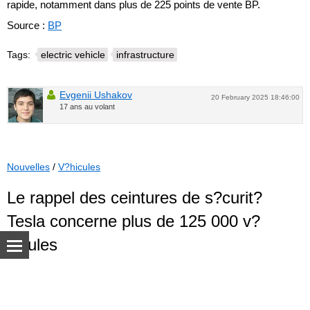
rapide, notamment dans plus de 225 points de vente BP.
Source :
BP
Tags:
electric vehicle
infrastructure
Evgenii Ushakov
20 February 2025 18:46:00
17 ans au volant
Nouvelles
/
V?hicules
Le rappel des ceintures de s?curit?
Tesla concerne plus de 125 000 v?
hicules
Tesla rappelle plus de 125 000 v?hicules en raison d'une d?
faillance de leur syst?me d'alerte pour les ceintures de s?
© Autoua.net, 1998–2026.
curit?, a annonc? mardi l'Administration nationale am?