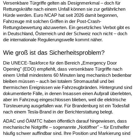
Versenkbare Türgriffe gelten als Designmerkmal – doch für
Rettungskräfte nach einem Unfall können sie zur gefährlichen
Hürde werden. Euro NCAP hat seit 2026 damit begonnen,
Fahrzeuge mit solchen Griffen in der Post-Crash-
Rettungsbewertung abzuwerten. Ein gesetzliches Verbot gibt es
in Deutschland, Österreich und der Schweiz noch nicht – doch
die internationale Regulierungswelle kommt näher.
Wie groß ist das Sicherheitsproblem?
Die UNECE-Taskforce für den Bereich „Emergency Door
Opening" (EDO) empfiehlt, dass versenkbare Türgriffe nach
einem Unfall mindestens 60 Minuten lang mechanisch bedienbar
bleiben müssen – auch bei totalem Stromausfall und bei
thermischen Ereignissen wie Fahrzeugbränden. Hintergrund sind
dokumentierte Fälle, in denen Insassen einen Aufprall überlebten,
aber im Fahrzeug eingeschlossen blieben, weil die elektrische
Türsteuerung ausgefallen war. Für Brandenburg ist ein Todesfall
nach einem Tesla-Brand in der Berichterstattung belegt.
ADAC und ÖAMTC haben öffentlich darauf hingewiesen, dass
mechanische Notgriffe – sogenannte „Notöffner" – für Ersthelfer
häufig schwer auffindbar sind. Ihre Position und Markierung sind