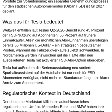
Vorstufe zur Vollautonomie; ein separater Genehmigungsprozess
für den städtischen Autonomiemodus (Urban FSD) ist für 2027
geplant.
Was das für Tesla bedeutet
Weltweit entfallen laut Teslas Q2-2026-Bericht rund 45 Prozent
der FSD-Nutzung auf Abonnenten, 55 Prozent auf frühere
Einmalkäufer. Allein die monatlichen Abo-Einnahmen übersteigen
bereits 65 Millionen US-Dollar – ein strategisch bedeutsamer
Posten, während die Fahrzeugverkäufe zuletzt schwankten. In
Nordamerika werden inzwischen gut die Hälfte aller neu
ausgelieferten Tesla mit aktivierter FSD-Abo-Option übergeben.
Tesla hat außerdem die Serienausstattung neu sortiert:
Spurhalteassistent auf der Autobahn ist nur noch für FSD-
Abonnenten verfügbar, nicht mehr im Standardumfang – ein klarer
Anreiz zum Abonnement.
Regulatorischer Kontext in Deutschland
Der deutsche Marktstart fällt in ein aufschlussreiches
regulatorisches Umfeld. Mercedes-Benz und BMW haben ihre
Level-3-Systeme – die echte Hände-frei-Automatisierung unter