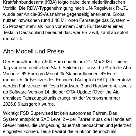
Kraftfahrtbundesamt (KBA) folgte dabei dem niederländischen
Vorbild: Die RDW-Typgenehmigung nach UN-Regelwerk R-171
wurde per Article-39-Ausnahme gegenseitig anerkannt. Global
nutzen inzwischen rund 1,48 Millionen Fahrzeuge das System –
56 Prozent mehr als noch vor einem Jahr. Für Besitzer eines
Tesla in Deutschland bedeutet das: wer FSD will, zahlt ab sofort
monatlich.
Abo-Modell und Preise
Der Einmalkauf für 7.500 Euro endete am 21. Mai 2026 – einen
Tag vor dem deutschen Start. Seitdem gilt ausschließlich die Abo-
Variante: 99 Euro pro Monat für Standardkunden, 49 Euro
monatlich für Besitzer des Enhanced Autopilot (EAP). Unterstützt
werden Fahrzeuge mit Tesla Hardware 3 und Hardware 4, jeweils
ab Software-Version 14, die per OTA-Update (Over-the-Air,
drahtlose Fahrzeugaktualisierung) mit der Versionsnummer
2026.8.6 ausgerollt wurde.
Wichtig: FSD Supervised ist kein autonomes Fahren. Das
System entspricht SAE Level 2 – der Fahrer muss die Hände am
Steuer halten, die Umgebung dauerhaft beobachten und jederzeit
eingreifen können. Tesla bewirbt die Funktion dennoch als