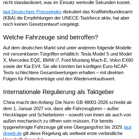
nicht standardisiert, was im Einsatz wertvolle Sekunden kostet.
laut Deutschem Presseindex
diskutiert das Kraftfahrtbundesamt
(KBA) die Empfehlungen der UNECE-Taskforce aktiv, hat aber
noch keinen Gesetzentwurf vorgelegt.
Welche Fahrzeuge sind betroffen?
Auf dem deutschen Markt sind unter anderem folgende Modelle
mit versenkbaren Türgriffen erhältlich: Tesla Model S und Model
X, Mercedes EQE, BMW i7, Ford Mustang Mach-E, Volvo EX60
sowie der Kia EV4. Sie alle könnten bei künftigen Euro-NCAP-
Tests schlechtere Gesamtwertungen erhalten – mit direkten
Folgen für Flottenverträge und den Wiederverkaufswert.
Internationale Regulierung als Taktgeber
China macht den Anfang: Die Norm GB 48001-2026 schreibt ab
dem 1. Januar 2027 vor, dass alle Fahrzeugtüren – außer
Heckklappe und Schiebetüren – sowohl von innen als auch von
außen mechanisch zu öffnen sein müssen. Für bereits
typgenehmigte Fahrzeuge gilt eine Übergangsfrist bis 2029.
laut
drweb.de
gilt diese Regelung als weltweit erste verbindliche