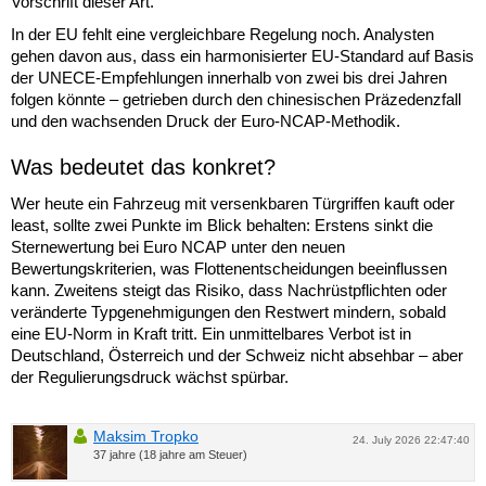
Vorschrift dieser Art.
In der EU fehlt eine vergleichbare Regelung noch. Analysten
gehen davon aus, dass ein harmonisierter EU-Standard auf Basis
der UNECE-Empfehlungen innerhalb von zwei bis drei Jahren
folgen könnte – getrieben durch den chinesischen Präzedenzfall
und den wachsenden Druck der Euro-NCAP-Methodik.
Was bedeutet das konkret?
Wer heute ein Fahrzeug mit versenkbaren Türgriffen kauft oder
least, sollte zwei Punkte im Blick behalten: Erstens sinkt die
Sternewertung bei Euro NCAP unter den neuen
Bewertungskriterien, was Flottenentscheidungen beeinflussen
kann. Zweitens steigt das Risiko, dass Nachrüstpflichten oder
veränderte Typgenehmigungen den Restwert mindern, sobald
eine EU-Norm in Kraft tritt. Ein unmittelbares Verbot ist in
Deutschland, Österreich und der Schweiz nicht absehbar – aber
der Regulierungsdruck wächst spürbar.
Maksim Tropko
24. July 2026 22:47:40
37 jahre (18 jahre am Steuer)