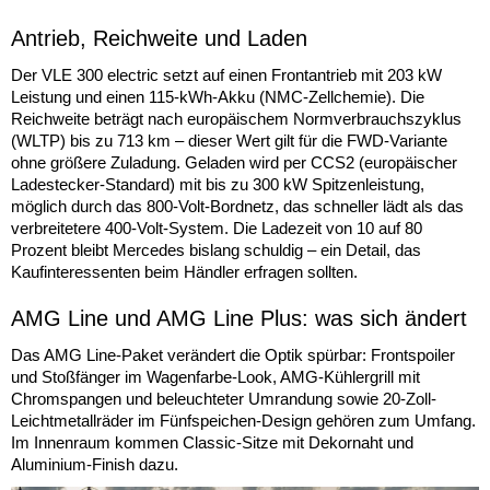
Antrieb, Reichweite und Laden
Der VLE 300 electric setzt auf einen Frontantrieb mit 203 kW
Leistung und einen 115-kWh-Akku (NMC-Zellchemie). Die
Reichweite beträgt nach europäischem Normverbrauchszyklus
(WLTP) bis zu 713 km – dieser Wert gilt für die FWD-Variante
ohne größere Zuladung. Geladen wird per CCS2 (europäischer
Ladestecker-Standard) mit bis zu 300 kW Spitzenleistung,
möglich durch das 800-Volt-Bordnetz, das schneller lädt als das
verbreitetere 400-Volt-System. Die Ladezeit von 10 auf 80
Prozent bleibt Mercedes bislang schuldig – ein Detail, das
Kaufinteressenten beim Händler erfragen sollten.
AMG Line und AMG Line Plus: was sich ändert
Das AMG Line-Paket verändert die Optik spürbar: Frontspoiler
und Stoßfänger im Wagenfarbe-Look, AMG-Kühlergrill mit
Chromspangen und beleuchteter Umrandung sowie 20-Zoll-
Leichtmetallräder im Fünfspeichen-Design gehören zum Umfang.
Im Innenraum kommen Classic-Sitze mit Dekornaht und
Aluminium-Finish dazu.