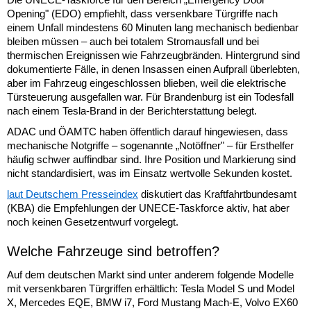
Opening" (EDO) empfiehlt, dass versenkbare Türgriffe nach
einem Unfall mindestens 60 Minuten lang mechanisch bedienbar
bleiben müssen – auch bei totalem Stromausfall und bei
thermischen Ereignissen wie Fahrzeugbränden. Hintergrund sind
dokumentierte Fälle, in denen Insassen einen Aufprall überlebten,
aber im Fahrzeug eingeschlossen blieben, weil die elektrische
Türsteuerung ausgefallen war. Für Brandenburg ist ein Todesfall
nach einem Tesla-Brand in der Berichterstattung belegt.
ADAC und ÖAMTC haben öffentlich darauf hingewiesen, dass
mechanische Notgriffe – sogenannte „Notöffner" – für Ersthelfer
häufig schwer auffindbar sind. Ihre Position und Markierung sind
nicht standardisiert, was im Einsatz wertvolle Sekunden kostet.
laut Deutschem Presseindex
diskutiert das Kraftfahrtbundesamt
(KBA) die Empfehlungen der UNECE-Taskforce aktiv, hat aber
noch keinen Gesetzentwurf vorgelegt.
Welche Fahrzeuge sind betroffen?
Auf dem deutschen Markt sind unter anderem folgende Modelle
mit versenkbaren Türgriffen erhältlich: Tesla Model S und Model
X, Mercedes EQE, BMW i7, Ford Mustang Mach-E, Volvo EX60