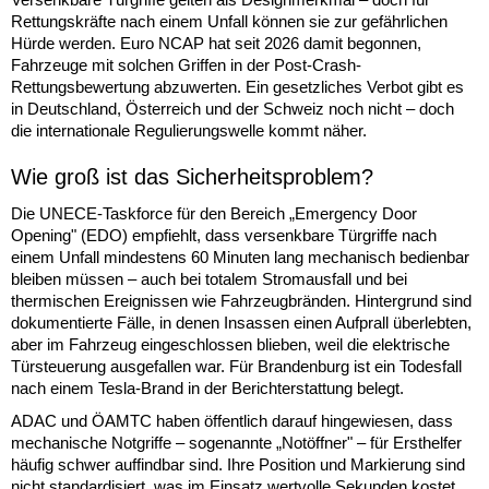
Rettungskräfte nach einem Unfall können sie zur gefährlichen
Hürde werden. Euro NCAP hat seit 2026 damit begonnen,
Fahrzeuge mit solchen Griffen in der Post-Crash-
Rettungsbewertung abzuwerten. Ein gesetzliches Verbot gibt es
in Deutschland, Österreich und der Schweiz noch nicht – doch
die internationale Regulierungswelle kommt näher.
Wie groß ist das Sicherheitsproblem?
Die UNECE-Taskforce für den Bereich „Emergency Door
Opening" (EDO) empfiehlt, dass versenkbare Türgriffe nach
einem Unfall mindestens 60 Minuten lang mechanisch bedienbar
bleiben müssen – auch bei totalem Stromausfall und bei
thermischen Ereignissen wie Fahrzeugbränden. Hintergrund sind
dokumentierte Fälle, in denen Insassen einen Aufprall überlebten,
aber im Fahrzeug eingeschlossen blieben, weil die elektrische
Türsteuerung ausgefallen war. Für Brandenburg ist ein Todesfall
nach einem Tesla-Brand in der Berichterstattung belegt.
ADAC und ÖAMTC haben öffentlich darauf hingewiesen, dass
mechanische Notgriffe – sogenannte „Notöffner" – für Ersthelfer
häufig schwer auffindbar sind. Ihre Position und Markierung sind
nicht standardisiert, was im Einsatz wertvolle Sekunden kostet.