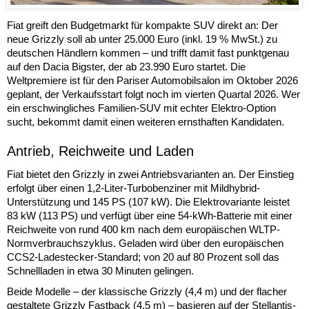
Fiat greift den Budgetmarkt für kompakte SUV direkt an: Der
neue Grizzly soll ab unter 25.000 Euro (inkl. 19 % MwSt.) zu
deutschen Händlern kommen – und trifft damit fast punktgenau
auf den Dacia Bigster, der ab 23.990 Euro startet. Die
Weltpremiere ist für den Pariser Automobilsalon im Oktober 2026
geplant, der Verkaufsstart folgt noch im vierten Quartal 2026. Wer
ein erschwingliches Familien-SUV mit echter Elektro-Option
sucht, bekommt damit einen weiteren ernsthaften Kandidaten.
Antrieb, Reichweite und Laden
Fiat bietet den Grizzly in zwei Antriebsvarianten an. Der Einstieg
erfolgt über einen 1,2-Liter-Turbobenziner mit Mildhybrid-
Unterstützung und 145 PS (107 kW). Die Elektrovariante leistet
83 kW (113 PS) und verfügt über eine 54-kWh-Batterie mit einer
Reichweite von rund 400 km nach dem europäischen WLTP-
Normverbrauchszyklus. Geladen wird über den europäischen
CCS2-Ladestecker-Standard; von 20 auf 80 Prozent soll das
Schnellladen in etwa 30 Minuten gelingen.
Beide Modelle – der klassische Grizzly (4,4 m) und der flacher
gestaltete Grizzly Fastback (4,5 m) – basieren auf der Stellantis-